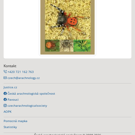
Kontakt
+420 721 162 763
czech@arachnology.cz
Justice.cz
Česká arachnologická společnost
Pavouci
czecharachnologicalsociety
AOPK
Pomocná mapka
Statistiky
Česká arachnologická společnost © 2008-2026