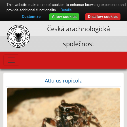
This website makes use of cookies to enhance browsing experience and
provide additional functionality.
Details
Customize
Allow cookies
Disallow cookies
Česká arachnologická
společnost
Attulus rupicola