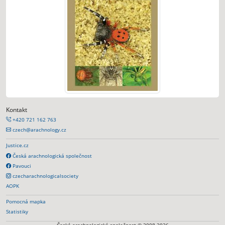
Kontakt
+420 721 162 763
czech@arachnology.cz
Justice.cz
Česká arachnologická společnost
Pavouci
czecharachnologicalsociety
AOPK
Pomocná mapka
Statistiky
Česká arachnologická společnost © 2008-2026