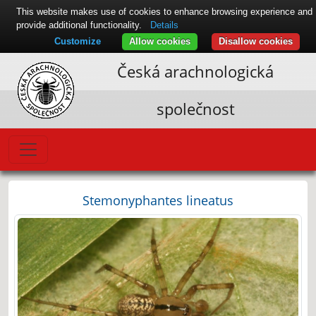
This website makes use of cookies to enhance browsing experience and
provide additional functionality.
Details
Customize
Allow cookies
Disallow cookies
Česká arachnologická
společnost
Stemonyphantes lineatus