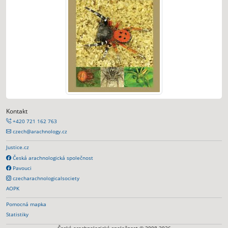
Kontakt
+420 721 162 763
czech@arachnology.cz
Justice.cz
Česká arachnologická společnost
Pavouci
czecharachnologicalsociety
AOPK
Pomocná mapka
Statistiky
Česká arachnologická společnost © 2008-2026