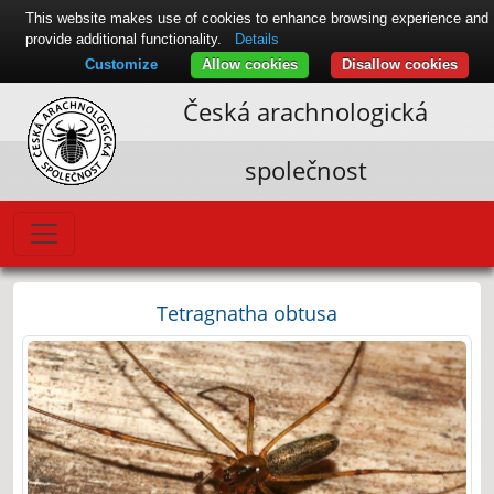
This website makes use of cookies to enhance browsing experience and
provide additional functionality.
Details
Customize
Allow cookies
Disallow cookies
Česká arachnologická
společnost
Tetragnatha obtusa