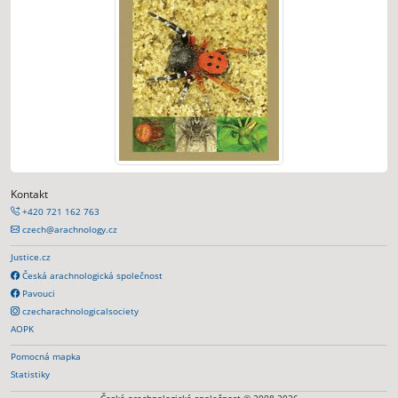
Kontakt
+420 721 162 763
czech@arachnology.cz
Justice.cz
Česká arachnologická společnost
Pavouci
czecharachnologicalsociety
AOPK
Pomocná mapka
Statistiky
Česká arachnologická společnost © 2008-2026