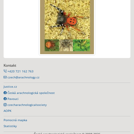
Kontakt
+420 721 162 763
czech@arachnology.cz
Justice.cz
Česká arachnologická společnost
Pavouci
czecharachnologicalsociety
AOPK
Pomocná mapka
Statistiky
Česká arachnologická společnost © 2008-2026