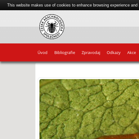
This website makes use of cookies to enhance browsing experience and pr
Úvod
Bibliografie
Zpravodaj
Odkazy
Akce