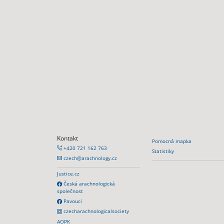
Kontakt
Pomocná mapka
+420 721 162 763
Statistiky
czech@arachnology.cz
Justice.cz
Česká arachnologická
společnost
Pavouci
czecharachnologicalsociety
AOPK