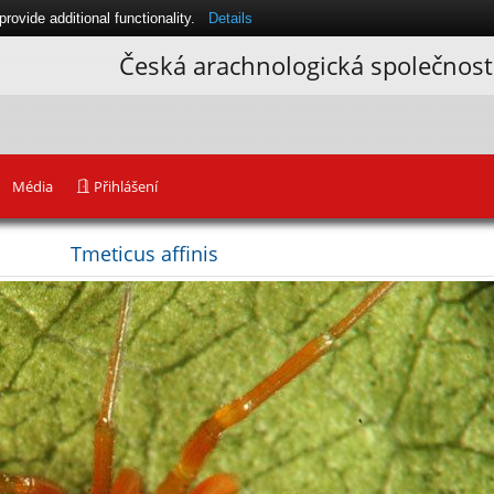
ovide additional functionality.
Details
Česká arachnologická společnost
Média
Přihlášení
Tmeticus affinis