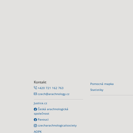
Kontakt
Pomocná mapka
+420 721 162 763
Statistiky
czech@arachnology.cz
Justice.cz
Česká arachnologická
společnost
Pavouci
czecharachnologicalsociety
AOPK