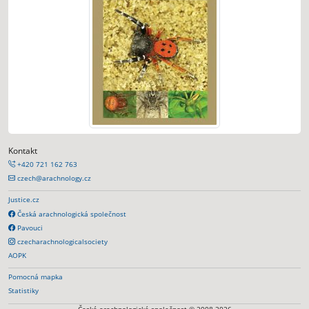
Kontakt
+420 721 162 763
czech@arachnology.cz
Justice.cz
Česká arachnologická společnost
Pavouci
czecharachnologicalsociety
AOPK
Pomocná mapka
Statistiky
Česká arachnologická společnost © 2008-2026