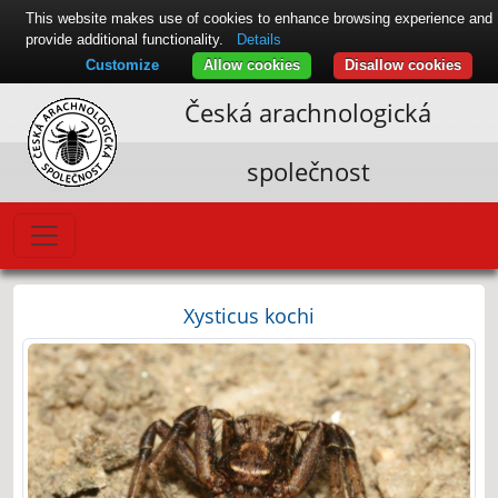
This website makes use of cookies to enhance browsing experience and
provide additional functionality.
Details
Customize
Allow cookies
Disallow cookies
Česká arachnologická
společnost
Xysticus kochi