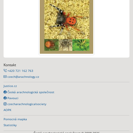
Kontakt
+420 721 162 763
czech@arachnology.cz
Justice.cz
Česká arachnologická společnost
Pavouci
czecharachnologicalsociety
AOPK
Pomocná mapka
Statistiky
Česká arachnologická společnost © 2008-2026