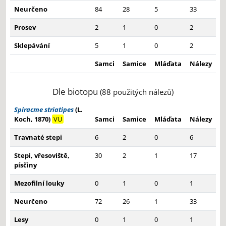
Neurčeno
84
28
5
33
Prosev
2
1
0
2
Sklepávání
5
1
0
2
Samci
Samice
Mláďata
Nálezy
Dle biotopu
(88 použitých nálezů)
Spiracme striatipes
(L.
Koch, 1870)
VU
Samci
Samice
Mláďata
Nálezy
Travnaté stepi
6
2
0
6
Stepi, vřesoviště,
30
2
1
17
písčiny
Mezofilní louky
0
1
0
1
Neurčeno
72
26
1
33
Lesy
0
1
0
1