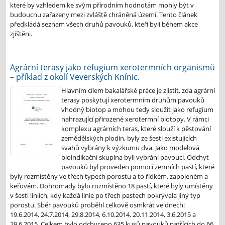
které by vzhledem ke svým přírodním hodnotám mohly být v
budoucnu zařazeny mezi zvláště chráněná území. Tento článek
předkládá seznam všech druhů pavouků, kteří byli během akce
zjištěni.
Agrární terasy jako refugium xerotermních organismů
– příklad z okolí Veverských Knínic.
Hlavním cílem bakalářské práce je zjistit, zda agrární
terasy poskytují xerotermním druhům pavouků
vhodný biotop a mohou tedy sloužit jako refugium
nahrazující přirozené xerotermní biotopy. V rámci
komplexu agrárních teras, které slouží k pěstování
zemědělských plodin, byly ze šesti existujících
svahů vybrány k výzkumu dva. Jako modelová
bioindikační skupina byli vybráni pavouci. Odchyt
pavouků byl proveden pomocí zemních pastí, které
byly rozmístěny ve třech typech porostu a to řídkém, zapojeném a
keřovém. Dohromady bylo rozmístěno 18 pastí, které byly umístěny
v šesti liniích, kdy každá linie po třech pastech pokrývala jiný typ
porostu. Sběr pavouků proběhl celkově osmkrát ve dnech:
19.6.2014, 24.7.2014, 29.8.2014, 6.10.2014, 20.11.2014, 3.6.2015 a
29.6.2015. Celkem bylo odchyceno 635 kusů pavouků patřících do 66