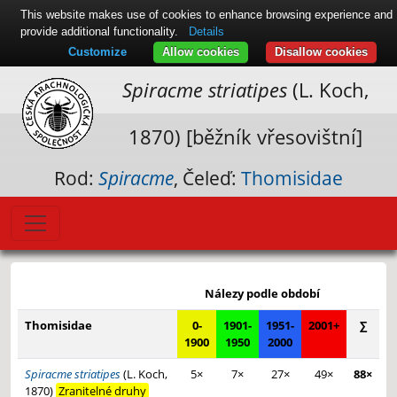
This website makes use of cookies to enhance browsing experience and
provide additional functionality.
Details
Customize
Allow cookies
Disallow cookies
Spiracme striatipes
(L. Koch,
1870) [běžník vřesovištní]
Rod:
Spiracme
, Čeleď:
Thomisidae
Leaflet
|
© Seznam.cz a.s. a další
+
Nálezy podle období
−
Thomisidae
0-
1901-
1951-
2001+
∑
1900
1950
2000
Spiracme striatipes
(L. Koch,
5×
7×
27×
49×
88×
1870)
Zranitelné druhy