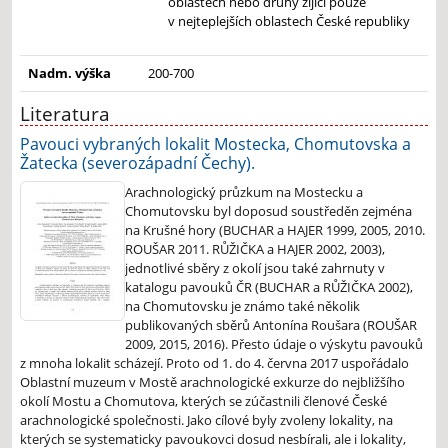
oblastech nebo druhy žijící pouze
v nejteplejších oblastech České republiky
Nadm. výška
200-700
Literatura
Pavouci vybraných lokalit Mostecka, Chomutovska a
Žatecka (severozápadní Čechy).
Arachnologický průzkum na Mostecku a
Chomutovsku byl doposud soustředěn zejména
na Krušné hory (BUCHAR a HAJER 1999, 2005, 2010.
ROUŠAR 2011. RŮŽIČKA a HAJER 2002, 2003),
jednotlivé sběry z okolí jsou také zahrnuty v
katalogu pavouků ČR (BUCHAR a RŮŽIČKA 2002),
na Chomutovsku je známo také několik
publikovaných sběrů Antonína Roušara (ROUŠAR
2009, 2015, 2016). Přesto údaje o výskytu pavouků
z mnoha lokalit scházejí. Proto od 1. do 4. června 2017 uspořádalo
Oblastní muzeum v Mostě arachnologické exkurze do nejbližšího
okolí Mostu a Chomutova, kterých se zúčastnili členové České
arachnologické společnosti. Jako cílové byly zvoleny lokality, na
kterých se systematicky pavoukovci dosud nesbírali, ale i lokality,