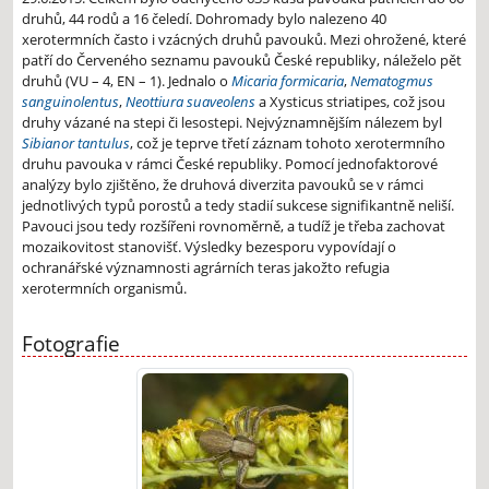
druhů, 44 rodů a 16 čeledí. Dohromady bylo nalezeno 40
xerotermních často i vzácných druhů pavouků. Mezi ohrožené, které
patří do Červeného seznamu pavouků České republiky, náleželo pět
druhů (VU – 4, EN – 1). Jednalo o
Micaria formicaria
,
Nematogmus
sanguinolentus
,
Neottiura suaveolens
a Xysticus striatipes, což jsou
druhy vázané na stepi či lesostepi. Nejvýznamnějším nálezem byl
Sibianor tantulus
, což je teprve třetí záznam tohoto xerotermního
druhu pavouka v rámci České republiky. Pomocí jednofaktorové
analýzy bylo zjištěno, že druhová diverzita pavouků se v rámci
jednotlivých typů porostů a tedy stadií sukcese signifikantně neliší.
Pavouci jsou tedy rozšířeni rovnoměrně, a tudíž je třeba zachovat
mozaikovitost stanovišť. Výsledky bezesporu vypovídají o
ochranářské významnosti agrárních teras jakožto refugia
xerotermních organismů.
Fotografie