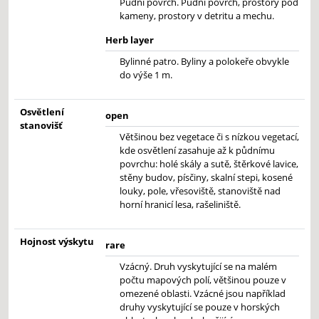
Půdní povrch. Půdní povrch, prostory pod
kameny, prostory v detritu a mechu.
Herb layer
Bylinné patro. Byliny a polokeře obvykle
do výše 1 m.
Osvětlení
open
stanovišť
Většinou bez vegetace či s nízkou vegetací,
kde osvětlení zasahuje až k půdnímu
povrchu: holé skály a sutě, štěrkové lavice,
stěny budov, písčiny, skalní stepi, kosené
louky, pole, vřesoviště, stanoviště nad
horní hranicí lesa, rašeliniště.
Hojnost výskytu
rare
Vzácný. Druh vyskytující se na malém
počtu mapových polí, většinou pouze v
omezené oblasti. Vzácné jsou například
druhy vyskytující se pouze v horských