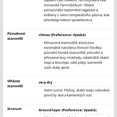
Západní část českého Termofytika a celé
moravské Termofytikum. Oblast
extrazonální teplomilné vegetace a
květeny v rámci temperátního pásma, kde
převládají nelesní společenstva.
Původnost
climax (Preference: Vysoká)
stanovišť
Klimaxová stanoviště, která jsou
minimálně narušena činností člověka:
původní horská stanoviště, původní a
přirozené lesy, mokřady, rašeliniště, skalní
stepi a lesostepi, váté písky, kamenité
sutě, skály apod.
Vlhkost
very dry
stanovišť
Velmi suchá. Písčiny, skalní stepi, osluněné
povrchy skal a kamenitých sutí.
Stratum
Ground layer (Preference: Vysoká)