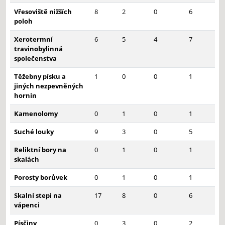
Vřesoviště nižších
8
2
0
6
poloh
Xerotermní
6
5
4
7
travinobylinná
společenstva
Těžebny písku a
1
0
0
1
jiných nezpevněných
hornin
Kamenolomy
0
1
0
1
Suché louky
9
3
0
5
Reliktní bory na
0
1
0
1
skalách
Porosty borůvek
0
1
0
1
Skalní stepi na
17
8
0
6
vápenci
Písčiny
0
3
0
2