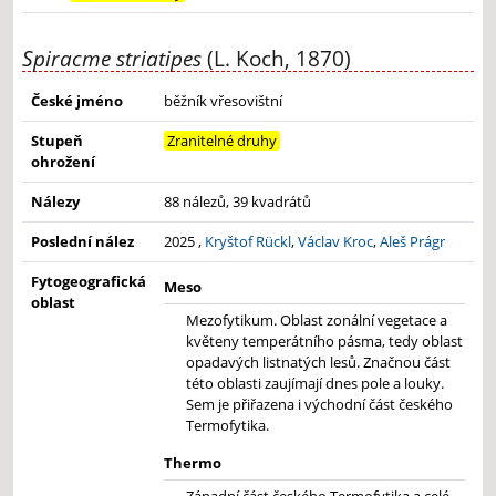
Spiracme striatipes
(L. Koch, 1870)
České jméno
běžník vřesovištní
Stupeň
Zranitelné druhy
ohrožení
Nálezy
88 nálezů, 39 kvadrátů
Poslední nález
2025 ,
Kryštof Rückl
,
Václav Kroc
,
Aleš Prágr
Fytogeografická
Meso
oblast
Mezofytikum. Oblast zonální vegetace a
květeny temperátního pásma, tedy oblast
opadavých listnatých lesů. Značnou část
této oblasti zaujímají dnes pole a louky.
Sem je přiřazena i východní část českého
Termofytika.
Thermo