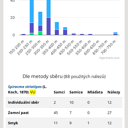
40
20
0
150-200 m
200-250 m
250-300 m
300-350 m
350-400 m
400-450 m
450-500 m
500-550 m
550-600 m
600-650 m
650-700 m
700-750 m
Highcharts.com
End of interactive chart.
Dle metody sběru
(88 použitých nálezů)
Spiracme striatipes
(L.
Koch, 1870)
VU
Samci
Samice
Mláďata
Nálezy
Individuální sběr
2
10
0
12
Zemní past
45
7
0
27
Smyk
11
9
1
12