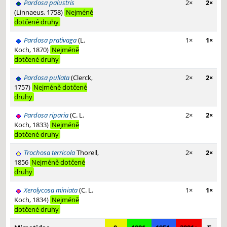
Pardosa palustris
2×
2×
(Linnaeus, 1758)
Nejméně
dotčené druhy
Pardosa prativaga
(L.
1×
1×
Koch, 1870)
Nejméně
dotčené druhy
Pardosa pullata
(Clerck,
2×
2×
1757)
Nejméně dotčené
druhy
Pardosa riparia
(C. L.
2×
2×
Koch, 1833)
Nejméně
dotčené druhy
Trochosa terricola
Thorell,
2×
2×
1856
Nejméně dotčené
druhy
Xerolycosa miniata
(C. L.
1×
1×
Koch, 1834)
Nejméně
dotčené druhy