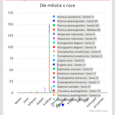
Dle měsíce v roce
Chart
175
Araneus quadratus -
Samice: 1×
Bar chart with 163 data series.
Pholcus phalangioides -
Samci: 20×
The chart has 1 X axis displaying categories.
150
Pholcus phalangioides -
Samice: 50×
The chart has 1 Y axis displaying values. Data ranges from 0 to 150.
Pholcus phalangioides -
Mláďata: 80×
Harpactea rubicunda -
Samci: 2×
125
Harpactea rubicunda -
Samice: 4×
Pachygnatha degeeri -
Samci: 2×
100
Pachygnatha degeeri -
Samice: 3×
Tenuiphantes tenebricola -
Samci: 2×
Tenuiphantes tenebricola -
Samice: 2×
75
Erigone atra -
Samci: 4×
Erigone atra -
Samice: 1×
Diplostyla concolor -
Samci: 4×
50
Neottiura suaveolens -
Samci: 1×
Enoplognatha thoracica -
Samci: 3×
25
Enoplognatha thoracica -
Samice: 1×
Argenna subnigra -
Samci: 6×
Titanoeca quadriguttata -
Samci: 13×
0
Titanoeca quadriguttata -
Samice: 2×
září
leden
únor
březen
duben
květen
červen
červenec
srpen
říjen
listopad
prosinec
Zora spinimana -
Samci: 1×
Zora spinimana -
Samice: 3×
1/9
Alopecosa cuneata -
Samci: 3×
Highcharts.com
Alopecosa cuneata -
Samice: 7×
End of interactive chart.