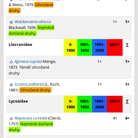
& Weiss, 1979
Ohrožené
druhy
Walckenaeria obtusa
1×
1×
Blackwall, 1836
Nejméně
dotčené druhy
Liocranidae
0-
1901-
1951-
2001+
∑
1900
1950
2000
Agroeca cuprea
Menge,
1×
1×
1873
Téměř ohrožené
druhy
Scotina palliardii
(L. Koch,
1×
1×
1881)
Ohrožené druhy
Lycosidae
0-
1901-
1951-
2001+
∑
1900
1950
2000
Alopecosa cuneata
(Clerck,
4×
4×
1757)
Nejméně dotčené
druhy