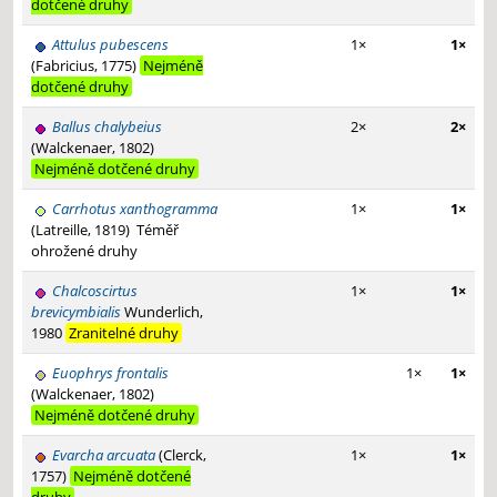
dotčené druhy
Attulus pubescens
1×
1×
(Fabricius, 1775)
Nejméně
dotčené druhy
Ballus chalybeius
2×
2×
(Walckenaer, 1802)
Nejméně dotčené druhy
Carrhotus xanthogramma
1×
1×
(Latreille, 1819)
Téměř
ohrožené druhy
Chalcoscirtus
1×
1×
brevicymbialis
Wunderlich,
1980
Zranitelné druhy
Euophrys frontalis
1×
1×
(Walckenaer, 1802)
Nejméně dotčené druhy
Evarcha arcuata
(Clerck,
1×
1×
1757)
Nejméně dotčené