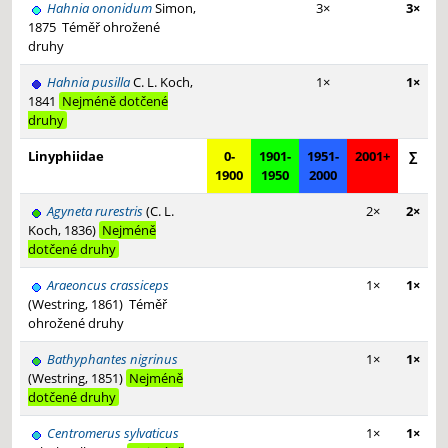
Hahnia ononidum
Simon,
3×
3×
1875
Téměř ohrožené
druhy
Hahnia pusilla
C. L. Koch,
1×
1×
1841
Nejméně dotčené
druhy
Linyphiidae
0-
1901-
1951-
2001+
∑
1900
1950
2000
Agyneta rurestris
(C. L.
2×
2×
Koch, 1836)
Nejméně
dotčené druhy
Araeoncus crassiceps
1×
1×
(Westring, 1861)
Téměř
ohrožené druhy
Bathyphantes nigrinus
1×
1×
(Westring, 1851)
Nejméně
dotčené druhy
Centromerus sylvaticus
1×
1×