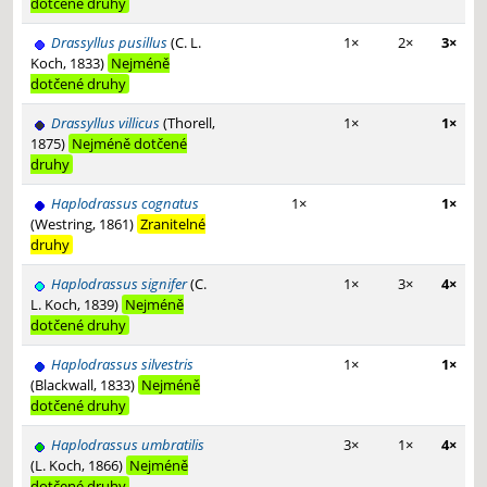
dotčené druhy
Drassyllus pusillus
(C. L.
1×
2×
3×
Koch, 1833)
Nejméně
dotčené druhy
Drassyllus villicus
(Thorell,
1×
1×
1875)
Nejméně dotčené
druhy
Haplodrassus cognatus
1×
1×
(Westring, 1861)
Zranitelné
druhy
Haplodrassus signifer
(C.
1×
3×
4×
L. Koch, 1839)
Nejméně
dotčené druhy
Haplodrassus silvestris
1×
1×
(Blackwall, 1833)
Nejméně
dotčené druhy
Haplodrassus umbratilis
3×
1×
4×
(L. Koch, 1866)
Nejméně
dotčené druhy