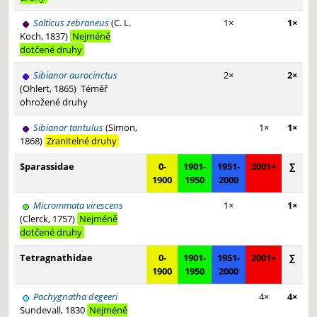
Salticus zebraneus
(C. L.
1×
1×
Koch, 1837)
Nejméně
dotčené druhy
Sibianor aurocinctus
2×
2×
(Ohlert, 1865)
Téměř
ohrožené druhy
Sibianor tantulus
(Simon,
1×
1×
1868)
Zranitelné druhy
Sparassidae
0-
1901-
1951-
2001+
∑
1900
1950
2000
Micrommata virescens
1×
1×
(Clerck, 1757)
Nejméně
dotčené druhy
Tetragnathidae
0-
1901-
1951-
2001+
∑
1900
1950
2000
Pachygnatha degeeri
4×
4×
Sundevall, 1830
Nejméně