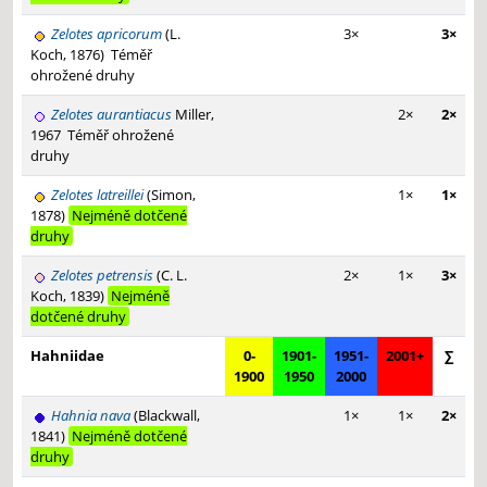
Zelotes apricorum
(L.
3×
3×
Koch, 1876)
Téměř
ohrožené druhy
Zelotes aurantiacus
Miller,
2×
2×
1967
Téměř ohrožené
druhy
Zelotes latreillei
(Simon,
1×
1×
1878)
Nejméně dotčené
druhy
Zelotes petrensis
(C. L.
2×
1×
3×
Koch, 1839)
Nejméně
dotčené druhy
Hahniidae
0-
1901-
1951-
2001+
∑
1900
1950
2000
Hahnia nava
(Blackwall,
1×
1×
2×
1841)
Nejméně dotčené
druhy