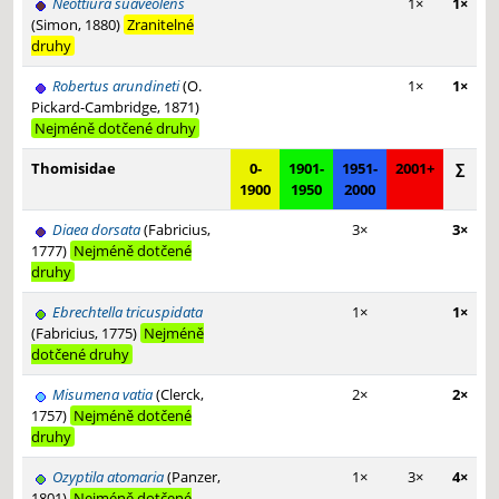
Neottiura suaveolens
1×
1×
(Simon, 1880)
Zranitelné
druhy
Robertus arundineti
(O.
1×
1×
Pickard-Cambridge, 1871)
Nejméně dotčené druhy
Thomisidae
0-
1901-
1951-
2001+
∑
1900
1950
2000
Diaea dorsata
(Fabricius,
3×
3×
1777)
Nejméně dotčené
druhy
Ebrechtella tricuspidata
1×
1×
(Fabricius, 1775)
Nejméně
dotčené druhy
Misumena vatia
(Clerck,
2×
2×
1757)
Nejméně dotčené
druhy
Ozyptila atomaria
(Panzer,
1×
3×
4×
1801)
Nejméně dotčené