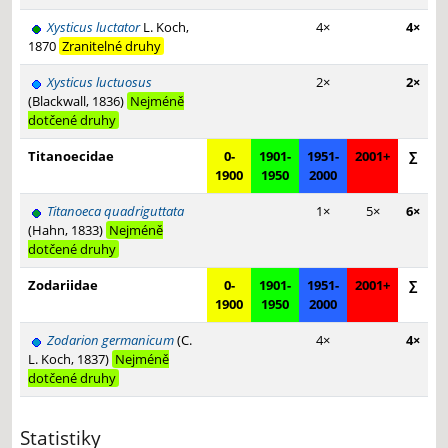
Xysticus luctator
L. Koch,
4×
4×
1870
Zranitelné druhy
Xysticus luctuosus
2×
2×
(Blackwall, 1836)
Nejméně
dotčené druhy
Titanoecidae
0-
1901-
1951-
2001+
∑
1900
1950
2000
Titanoeca quadriguttata
1×
5×
6×
(Hahn, 1833)
Nejméně
dotčené druhy
Zodariidae
0-
1901-
1951-
2001+
∑
1900
1950
2000
Zodarion germanicum
(C.
4×
4×
L. Koch, 1837)
Nejméně
dotčené druhy
Statistiky