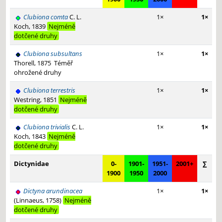
Clubiona comta
C. L.
1×
1×
Koch, 1839
Nejméně
dotčené druhy
Clubiona subsultans
1×
1×
Thorell, 1875
Téměř
ohrožené druhy
Clubiona terrestris
1×
1×
Westring, 1851
Nejméně
dotčené druhy
Clubiona trivialis
C. L.
1×
1×
Koch, 1843
Nejméně
dotčené druhy
Dictynidae
0-
1901-
1951-
2001+
∑
1900
1950
2000
Dictyna arundinacea
1×
1×
(Linnaeus, 1758)
Nejméně
dotčené druhy