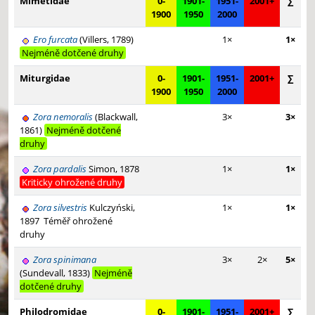
Mimetidae
0-
1901-
1951-
2001+
∑
1900
1950
2000
Ero furcata
(Villers, 1789)
1×
1×
Nejméně dotčené druhy
Miturgidae
0-
1901-
1951-
2001+
∑
1900
1950
2000
Zora nemoralis
(Blackwall,
3×
3×
1861)
Nejméně dotčené
druhy
Zora pardalis
Simon, 1878
1×
1×
Kriticky ohrožené druhy
Zora silvestris
Kulczyński,
1×
1×
1897
Téměř ohrožené
druhy
Zora spinimana
3×
2×
5×
(Sundevall, 1833)
Nejméně
dotčené druhy
Philodromidae
0-
1901-
1951-
2001+
∑