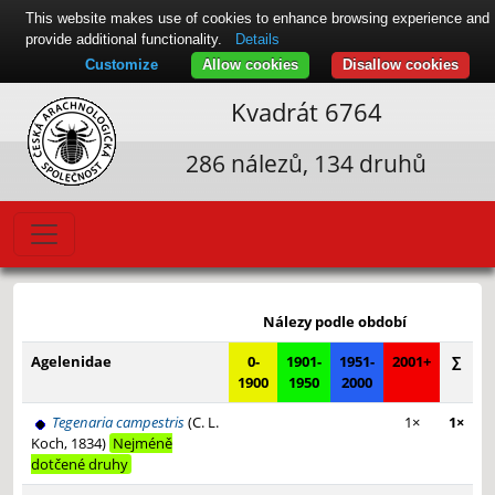
This website makes use of cookies to enhance browsing experience and
provide additional functionality.
Details
Customize
Allow cookies
Disallow cookies
Kvadrát 6764
286 nálezů, 134 druhů
Leaflet
|
© Seznam.cz a.s. a další
+
Nálezy podle období
−
Agelenidae
0-
1901-
1951-
2001+
∑
1900
1950
2000
Tegenaria campestris
(C. L.
1×
1×
Koch, 1834)
Nejméně
dotčené druhy