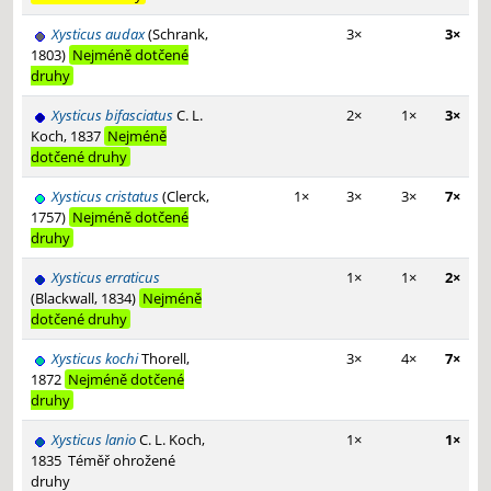
Xysticus audax
(Schrank,
3×
3×
1803)
Nejméně dotčené
druhy
Xysticus bifasciatus
C. L.
2×
1×
3×
Koch, 1837
Nejméně
dotčené druhy
Xysticus cristatus
(Clerck,
1×
3×
3×
7×
1757)
Nejméně dotčené
druhy
Xysticus erraticus
1×
1×
2×
(Blackwall, 1834)
Nejméně
dotčené druhy
Xysticus kochi
Thorell,
3×
4×
7×
1872
Nejméně dotčené
druhy
Xysticus lanio
C. L. Koch,
1×
1×
1835
Téměř ohrožené
druhy