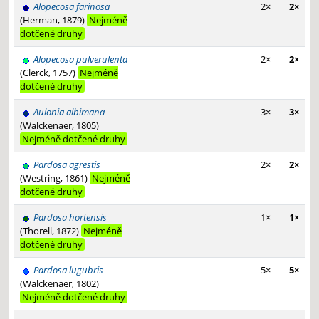
Alopecosa farinosa
2×
2×
(Herman, 1879)
Nejméně
dotčené druhy
Alopecosa pulverulenta
2×
2×
(Clerck, 1757)
Nejméně
dotčené druhy
Aulonia albimana
3×
3×
(Walckenaer, 1805)
Nejméně dotčené druhy
Pardosa agrestis
2×
2×
(Westring, 1861)
Nejméně
dotčené druhy
Pardosa hortensis
1×
1×
(Thorell, 1872)
Nejméně
dotčené druhy
Pardosa lugubris
5×
5×
(Walckenaer, 1802)
Nejméně dotčené druhy