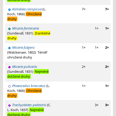
Kishidaia conspicua
(L.
7×
7×
Koch, 1866)
Ohrožené
druhy
Micaria formicaria
1×
1×
(Sundevall, 1831)
Zranitelné
druhy
Micaria fulgens
1×
1×
2×
(Walckenaer, 1802)
Téměř
ohrožené druhy
Micaria pulicaria
2×
2×
(Sundevall, 1831)
Nejméně
dotčené druhy
Phaeocedus braccatus
(L.
1×
1×
Koch, 1866)
Ohrožené
druhy
Trachyzelotes pedestris
(C.
3×
3×
L. Koch, 1837)
Nejméně
dotčené druhy