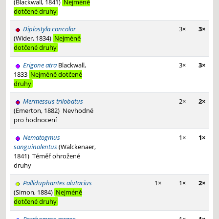
(Blackwall, 1841)
Nejméně
dotčené druhy
Diplostyla concolor
3×
3×
(Wider, 1834)
Nejméně
dotčené druhy
Erigone atra
Blackwall,
3×
3×
1833
Nejméně dotčené
druhy
Mermessus trilobatus
2×
2×
(Emerton, 1882)
Nevhodné
pro hodnocení
Nematogmus
1×
1×
sanguinolentus
(Walckenaer,
1841)
Téměř ohrožené
druhy
Palliduphantes alutacius
1×
1×
2×
(Simon, 1884)
Nejméně
dotčené druhy