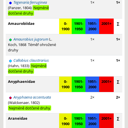
Tegenaria ferruginea
1×
1×
(Panzer, 1804)
Nejméně
dotčené druhy
Amaurobiidae
0-
1901-
1951-
2001+
∑
1900
1950
2000
Amaurobius jugorum
L.
1×
1×
Koch, 1868
Téměř ohrožené
druhy
Callobius claustrarius
1×
1×
(Hahn, 1833)
Nejméně
dotčené druhy
Anyphaenidae
0-
1901-
1951-
2001+
∑
1900
1950
2000
Anyphaena accentuata
2×
2×
(Walckenaer, 1802)
Nejméně dotčené druhy
Araneidae
0-
1901-
1951-
2001+
∑
1900
1950
2000