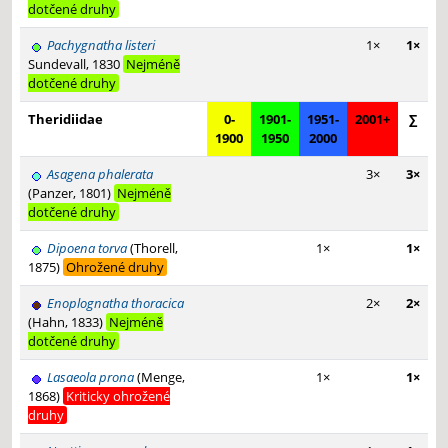
dotčené druhy
Pachygnatha listeri
1×
1×
Sundevall, 1830
Nejméně
dotčené druhy
Theridiidae
0-
1901-
1951-
2001+
∑
1900
1950
2000
Asagena phalerata
3×
3×
(Panzer, 1801)
Nejméně
dotčené druhy
Dipoena torva
(Thorell,
1×
1×
1875)
Ohrožené druhy
Enoplognatha thoracica
2×
2×
(Hahn, 1833)
Nejméně
dotčené druhy
Lasaeola prona
(Menge,
1×
1×
1868)
Kriticky ohrožené
druhy