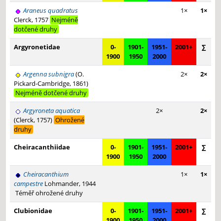
Araneus quadratus
1×
1×
Clerck, 1757
Nejméně
dotčené druhy
Argyronetidae
0-
1901-
1951-
2001+
∑
1900
1950
2000
Argenna subnigra
(O.
2×
2×
Pickard-Cambridge, 1861)
Nejméně dotčené druhy
Argyroneta aquatica
2×
2×
(Clerck, 1757)
Ohrožené
druhy
Cheiracanthiidae
0-
1901-
1951-
2001+
∑
1900
1950
2000
Cheiracanthium
1×
1×
campestre
Lohmander, 1944
Téměř ohrožené druhy
Clubionidae
0-
1901-
1951-
2001+
∑
1900
1950
2000