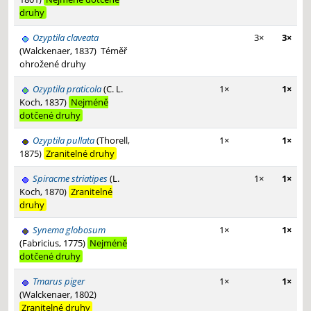
druhy
Ozyptila claveata
3×
3×
(Walckenaer, 1837)
Téměř
ohrožené druhy
Ozyptila praticola
(C. L.
1×
1×
Koch, 1837)
Nejméně
dotčené druhy
Ozyptila pullata
(Thorell,
1×
1×
1875)
Zranitelné druhy
Spiracme striatipes
(L.
1×
1×
Koch, 1870)
Zranitelné
druhy
Synema globosum
1×
1×
(Fabricius, 1775)
Nejméně
dotčené druhy
Tmarus piger
1×
1×
(Walckenaer, 1802)
Zranitelné druhy