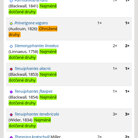
Porrhomma errans
1×
1×
(Blackwall, 1841)
Nejméně
dotčené druhy
Prinerigone vagans
1×
1×
(Audouin, 1826)
Ohrožené
druhy
Stemonyphantes lineatus
2×
2×
(Linnaeus, 1758)
Nejméně
dotčené druhy
Tenuiphantes alacris
1×
1×
(Blackwall, 1853)
Nejméně
dotčené druhy
Tenuiphantes flavipes
1×
1×
(Blackwall, 1854)
Nejméně
dotčené druhy
Tenuiphantes tenebricola
3×
3×
(Wider, 1834)
Nejméně
dotčené druhy
Theonina kratochvili
Miller
2×
2×