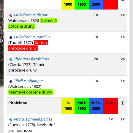
1900
1950
2000
Philodromus dispar
1×
1×
Walckenaer, 1826
Nejméně
dotčené druhy
Philodromus poecilus
1×
1×
(Thorell, 1872)
Kriticky
ohrožené druhy
Thanatus formicinus
2×
2×
(Clerck, 1757)
Téměř
ohrožené druhy
Tibellus oblongus
1×
1×
(Walckenaer, 1802)
Nejméně dotčené druhy
Pholcidae
0-
1901-
1951-
2001+
∑
1900
1950
2000
Pholcus phalangioides
1×
1×
(Fuesslin, 1775)
Nevhodné
pro hodnocení