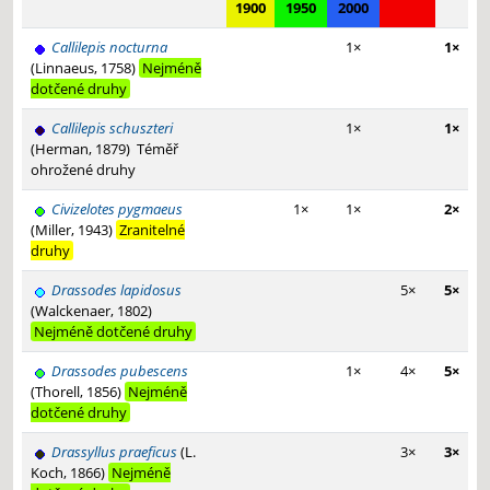
1900
1950
2000
Callilepis nocturna
1×
1×
(Linnaeus, 1758)
Nejméně
dotčené druhy
Callilepis schuszteri
1×
1×
(Herman, 1879)
Téměř
ohrožené druhy
Civizelotes pygmaeus
1×
1×
2×
(Miller, 1943)
Zranitelné
druhy
Drassodes lapidosus
5×
5×
(Walckenaer, 1802)
Nejméně dotčené druhy
Drassodes pubescens
1×
4×
5×
(Thorell, 1856)
Nejméně
dotčené druhy
Drassyllus praeficus
(L.
3×
3×
Koch, 1866)
Nejméně