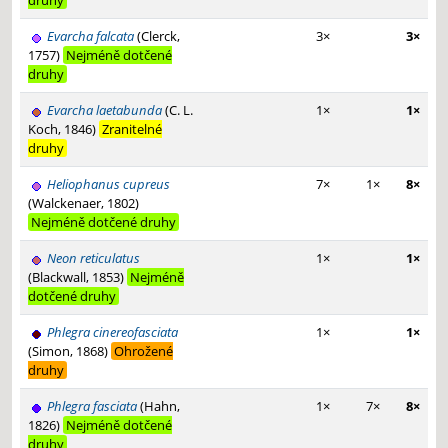
druhy
Evarcha falcata
(Clerck,
3×
3×
1757)
Nejméně dotčené
druhy
Evarcha laetabunda
(C. L.
1×
1×
Koch, 1846)
Zranitelné
druhy
Heliophanus cupreus
7×
1×
8×
(Walckenaer, 1802)
Nejméně dotčené druhy
Neon reticulatus
1×
1×
(Blackwall, 1853)
Nejméně
dotčené druhy
Phlegra cinereofasciata
1×
1×
(Simon, 1868)
Ohrožené
druhy
Phlegra fasciata
(Hahn,
1×
7×
8×
1826)
Nejméně dotčené
druhy