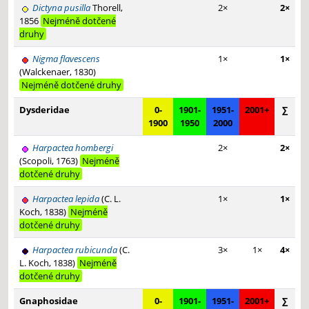
Dictyna pusilla
Thorell,
2×
2×
1856
Nejméně dotčené
druhy
Nigma flavescens
1×
1×
(Walckenaer, 1830)
Nejméně dotčené druhy
Dysderidae
0-
1901-
1951-
2001+
∑
1900
1950
2000
Harpactea hombergi
2×
2×
(Scopoli, 1763)
Nejméně
dotčené druhy
Harpactea lepida
(C. L.
1×
1×
Koch, 1838)
Nejméně
dotčené druhy
Harpactea rubicunda
(C.
3×
1×
4×
L. Koch, 1838)
Nejméně
dotčené druhy
Gnaphosidae
0-
1901-
1951-
2001+
∑