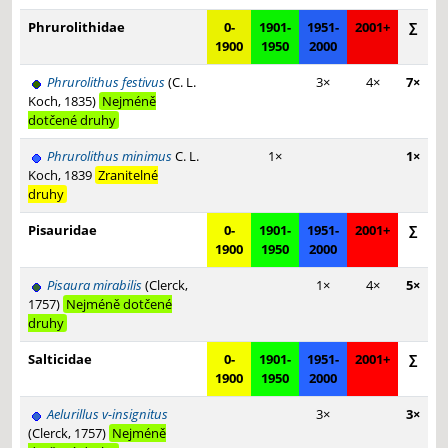
Phrurolithidae
0-
1901-
1951-
2001+
∑
1900
1950
2000
Phrurolithus festivus
(C. L.
3×
4×
7×
Koch, 1835)
Nejméně
dotčené druhy
Phrurolithus minimus
C. L.
1×
1×
Koch, 1839
Zranitelné
druhy
Pisauridae
0-
1901-
1951-
2001+
∑
1900
1950
2000
Pisaura mirabilis
(Clerck,
1×
4×
5×
1757)
Nejméně dotčené
druhy
Salticidae
0-
1901-
1951-
2001+
∑
1900
1950
2000
Aelurillus v-insignitus
3×
3×
(Clerck, 1757)
Nejméně