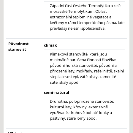
Západní část českého Termofytika a celé
moravské Termofytikum. Oblast
extrazonální teplomilné vegetace a
květeny v rámci temperátního pásma, kde
převládají nelesní společenstva.
Původnost
climax
stanovišť
Klimaxová stanoviště, která jsou
minimálně narušena činností člověka:
původní horská stanoviště, původní a
přirozené lesy, mokřady, rašeliniště, skalní
stepi a lesostepi, váté písky, kamenité
sutě, skály apod.
semi-natural
Druhotná, polopřirozená stanoviště:
kulturní lesy, křoviny, extenzivně
využívané, druhově bohaté louky a
pastviny, staré lomy apod.