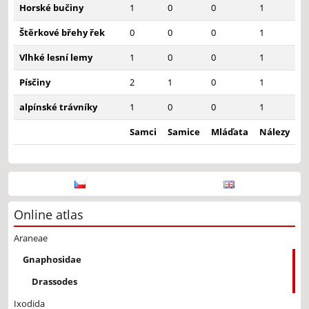
Horské bučiny
1
0
0
1
Štěrkové břehy řek
0
0
0
1
Vlhké lesní lemy
1
0
0
1
Písčiny
2
1
0
1
alpínské trávníky
1
0
0
1
Samci
Samice
Mláďata
Nálezy
Online atlas
Araneae
Gnaphosidae
Drassodes
Ixodida