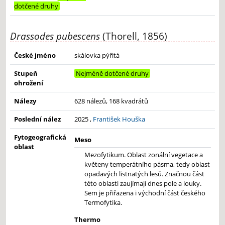
dotčené druhy
Drassodes pubescens
(Thorell, 1856)
České jméno
skálovka pýřitá
Stupeň
Nejméně dotčené druhy
ohrožení
Nálezy
628 nálezů, 168 kvadrátů
Poslední nález
2025 ,
František Houška
Fytogeografická
Meso
oblast
Mezofytikum. Oblast zonální vegetace a
květeny temperátního pásma, tedy oblast
opadavých listnatých lesů. Značnou část
této oblasti zaujímají dnes pole a louky.
Sem je přiřazena i východní část českého
Termofytika.
Thermo