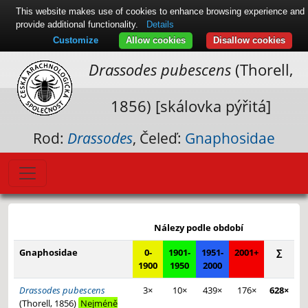
This website makes use of cookies to enhance browsing experience and
provide additional functionality.
Details
Customize
Allow cookies
Disallow cookies
Drassodes pubescens
(Thorell,
1856) [skálovka pýřitá]
Rod:
Drassodes
, Čeleď:
Gnaphosidae
Leaflet
|
© Seznam.cz a.s. a další
+
Nálezy podle období
−
Gnaphosidae
0-
1901-
1951-
2001+
∑
1900
1950
2000
Drassodes pubescens
3×
10×
439×
176×
628×
(Thorell, 1856)
Nejméně