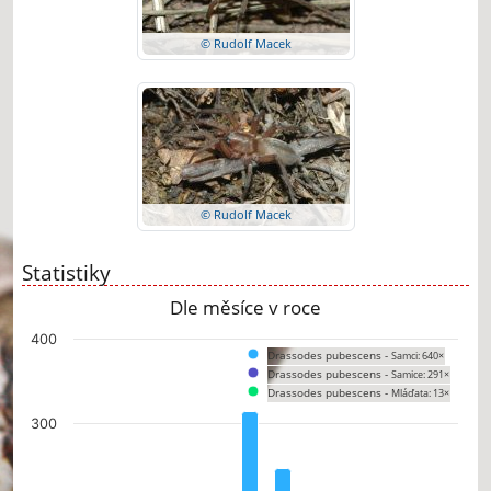
© Rudolf Macek
© Rudolf Macek
Statistiky
Dle měsíce v roce
Chart
400
Drassodes pubescens -
Samci: 640×
Bar chart with 3 data series.
Drassodes pubescens -
Samice: 291×
The chart has 1 X axis displaying categories.
Drassodes pubescens -
Mláďata: 13×
The chart has 1 Y axis displaying values. Data ranges from 0 to 315.
300