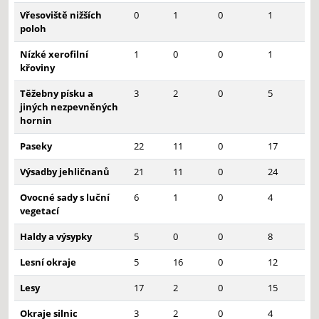
Vřesoviště nižších
0
1
0
1
poloh
Nízké xerofilní
1
0
0
1
křoviny
Těžebny písku a
3
2
0
5
jiných nezpevněných
hornin
Paseky
22
11
0
17
Výsadby jehličnanů
21
11
0
24
Ovocné sady s luční
6
1
0
4
vegetací
Haldy a výsypky
5
0
0
8
Lesní okraje
5
16
0
12
Lesy
17
2
0
15
Okraje silnic
3
2
0
4