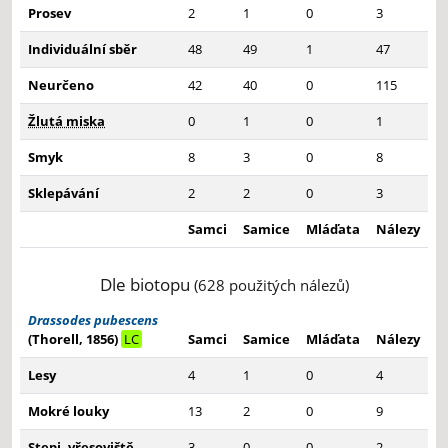
Prosev
2
1
0
3
Individuální sběr
48
49
1
47
Neurčeno
42
40
0
115
Žlutá miska
0
1
0
1
Smyk
8
3
0
8
Sklepávání
2
2
0
3
Samci
Samice
Mláďata
Nálezy
Dle biotopu
(628 použitých nálezů)
Drassodes pubescens
(Thorell, 1856)
LC
Samci
Samice
Mláďata
Nálezy
Lesy
4
1
0
4
Mokré louky
13
2
0
9
Stepi, vřesoviště,
3
0
0
2