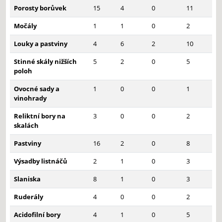
Porosty borůvek
15
4
0
11
Močály
1
1
0
2
Louky a pastviny
4
6
2
10
Stinné skály nižších
5
2
0
5
poloh
Ovocné sady a
1
0
0
1
vinohrady
Reliktní bory na
3
0
0
2
skalách
Pastviny
16
2
0
8
Výsadby listnáčů
2
1
0
3
Slaniska
8
1
0
3
Ruderály
4
0
0
2
Acidofilní bory
4
1
0
5