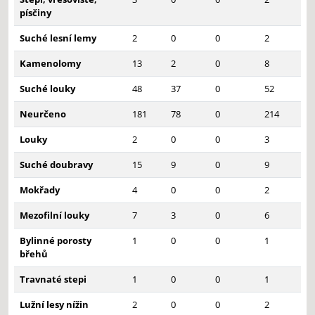
písčiny
Suché lesní lemy
2
0
0
2
Kamenolomy
13
2
0
8
Suché louky
48
37
0
52
Neurčeno
181
78
0
214
Louky
2
0
0
3
Suché doubravy
15
9
0
9
Mokřady
4
0
0
2
Mezofilní louky
7
3
0
6
Bylinné porosty
1
0
0
1
břehů
Travnaté stepi
1
0
0
1
Lužní lesy nížin
2
0
0
2