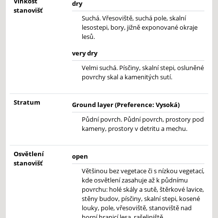
Vlhkost
dry
stanovišť
Suchá. Vřesoviště, suchá pole, skalní
lesostepi, bory, jižně exponované okraje
lesů.
very dry
Velmi suchá. Písčiny, skalní stepi, osluněné
povrchy skal a kamenitých sutí.
Stratum
Ground layer (Preference: Vysoká)
Půdní povrch. Půdní povrch, prostory pod
kameny, prostory v detritu a mechu.
Osvětlení
open
stanovišť
Většinou bez vegetace či s nízkou vegetací,
kde osvětlení zasahuje až k půdnímu
povrchu: holé skály a sutě, štěrkové lavice,
stěny budov, písčiny, skalní stepi, kosené
louky, pole, vřesoviště, stanoviště nad
horní hranicí lesa, rašeliniště.