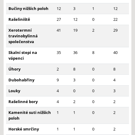
Bučiny nižších poloh
12
3
1
12
Rašeliniště
27
12
0
22
Xerotermní
41
19
2
29
travinobylinná
společenstva
Skalní stepi na
35
36
8
40
vápenci
Úhory
2
8
0
8
Dubohabřiny
9
3
0
4
Louky
4
0
0
3
Rašelinné bory
4
2
0
2
Kamenité suti nižších
1
1
0
2
poloh
Horské smrčiny
1
1
0
2