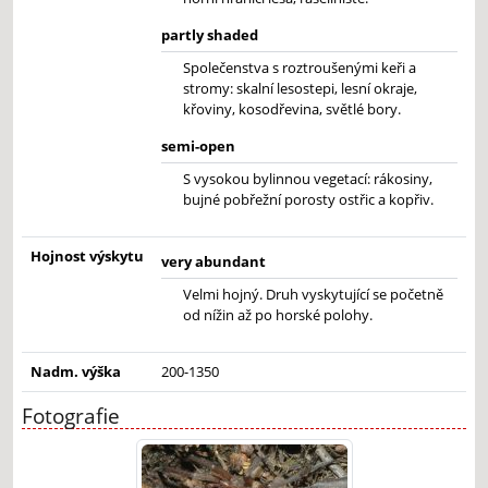
partly shaded
Společenstva s roztroušenými keři a
stromy: skalní lesostepi, lesní okraje,
křoviny, kosodřevina, světlé bory.
semi-open
S vysokou bylinnou vegetací: rákosiny,
bujné pobřežní porosty ostřic a kopřiv.
Hojnost výskytu
very abundant
Velmi hojný. Druh vyskytující se početně
od nížin až po horské polohy.
Nadm. výška
200-1350
Fotografie