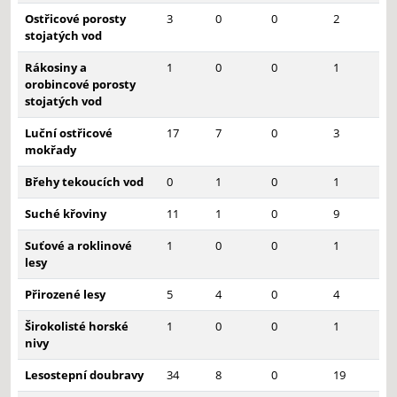
Ostřicové porosty
3
0
0
2
stojatých vod
Rákosiny a
1
0
0
1
orobincové porosty
stojatých vod
Luční ostřicové
17
7
0
3
mokřady
Břehy tekoucích vod
0
1
0
1
Suché křoviny
11
1
0
9
Suťové a roklinové
1
0
0
1
lesy
Přirozené lesy
5
4
0
4
Širokolisté horské
1
0
0
1
nivy
Lesostepní doubravy
34
8
0
19