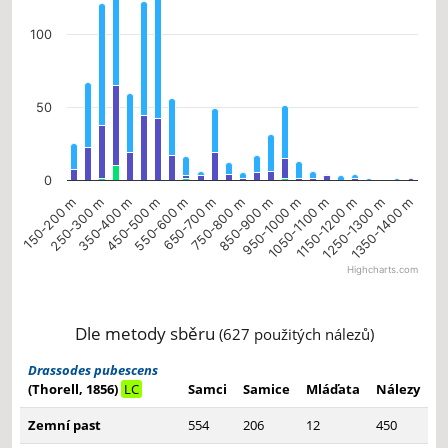
100
50
0
750-800 m
850-900 m
950-1000 m
150-200 m
1050-1100 m
250-300 m
1150-1200 m
350-400 m
450-500 m
1250-1300 m
1350-1400 m
550-600 m
650-700 m
Highcharts.com
End of interactive chart.
Dle metody sběru
(627 použitých nálezů)
Drassodes pubescens
(Thorell, 1856)
LC
Samci
Samice
Mláďata
Nálezy
Zemní past
554
206
12
450