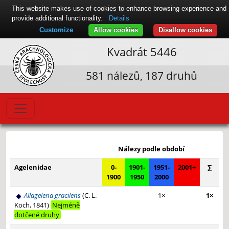
This website makes use of cookies to enhance browsing experience and
provide additional functionality.
Details
Customize
Allow cookies
Disallow cookies
Kvadrát 5446
581 nálezů, 187 druhů
Leaflet
|
© Seznam.cz a.s. a další
+
Nálezy podle období
−
Agelenidae
0-
1901-
1951-
2001+
∑
1900
1950
2000
Allagelena gracilens
(C. L.
1×
1×
Koch, 1841)
Nejméně
dotčené druhy