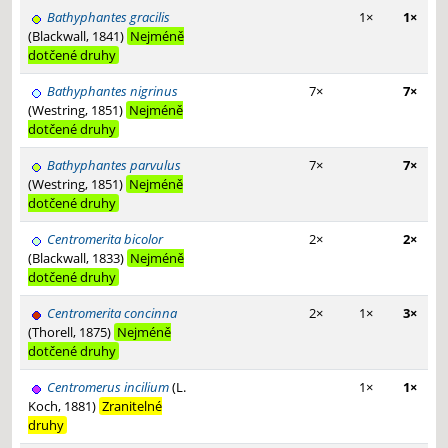
Bathyphantes gracilis
1×
1×
(Blackwall, 1841)
Nejméně
dotčené druhy
Bathyphantes nigrinus
7×
7×
(Westring, 1851)
Nejméně
dotčené druhy
Bathyphantes parvulus
7×
7×
(Westring, 1851)
Nejméně
dotčené druhy
Centromerita bicolor
2×
2×
(Blackwall, 1833)
Nejméně
dotčené druhy
Centromerita concinna
2×
1×
3×
(Thorell, 1875)
Nejméně
dotčené druhy
Centromerus incilium
(L.
1×
1×
Koch, 1881)
Zranitelné
druhy