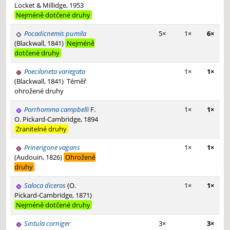
Locket & Millidge, 1953
Nejméně dotčené druhy
Pocadicnemis pumila
5×
1×
6×
(Blackwall, 1841)
Nejméně
dotčené druhy
Poeciloneta variegata
1×
1×
(Blackwall, 1841)
Téměř
ohrožené druhy
Porrhomma campbelli
F.
1×
1×
O. Pickard-Cambridge, 1894
Zranitelné druhy
Prinerigone vagans
1×
1×
(Audouin, 1826)
Ohrožené
druhy
Saloca diceros
(O.
1×
1×
Pickard-Cambridge, 1871)
Nejméně dotčené druhy
Sintula corniger
3×
3×