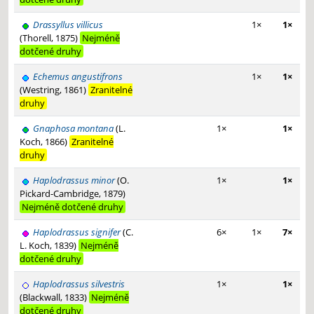
Drassyllus villicus
1×
1×
(Thorell, 1875)
Nejméně
dotčené druhy
Echemus angustifrons
1×
1×
(Westring, 1861)
Zranitelné
druhy
Gnaphosa montana
(L.
1×
1×
Koch, 1866)
Zranitelné
druhy
Haplodrassus minor
(O.
1×
1×
Pickard-Cambridge, 1879)
Nejméně dotčené druhy
Haplodrassus signifer
(C.
6×
1×
7×
L. Koch, 1839)
Nejméně
dotčené druhy
Haplodrassus silvestris
1×
1×
(Blackwall, 1833)
Nejméně
dotčené druhy