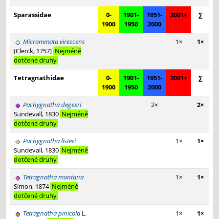
Sparassidae
0-
1901-
1951-
2001+
∑
1900
1950
2000
Micrommata virescens
1×
1×
(Clerck, 1757)
Nejméně
dotčené druhy
Tetragnathidae
0-
1901-
1951-
2001+
∑
1900
1950
2000
Pachygnatha degeeri
2×
2×
Sundevall, 1830
Nejméně
dotčené druhy
Pachygnatha listeri
1×
1×
Sundevall, 1830
Nejméně
dotčené druhy
Tetragnatha montana
1×
1×
Simon, 1874
Nejméně
dotčené druhy
Tetragnatha pinicola
L.
1×
1×