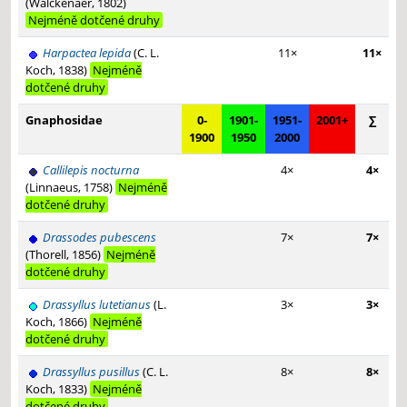
(Walckenaer, 1802)
Nejméně dotčené druhy
Harpactea lepida
(C. L.
11×
11×
Koch, 1838)
Nejméně
dotčené druhy
Gnaphosidae
0-
1901-
1951-
2001+
∑
1900
1950
2000
Callilepis nocturna
4×
4×
(Linnaeus, 1758)
Nejméně
dotčené druhy
Drassodes pubescens
7×
7×
(Thorell, 1856)
Nejméně
dotčené druhy
Drassyllus lutetianus
(L.
3×
3×
Koch, 1866)
Nejméně
dotčené druhy
Drassyllus pusillus
(C. L.
8×
8×
Koch, 1833)
Nejméně
dotčené druhy