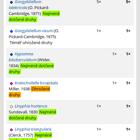
Gongylidiellum
5×
5×
latebricola
(O. Pickard-
Cambridge, 1871)
Nejméně
dotčené druhy
Gongylidiellum vivum
(O.
1×
1×
Pickard-Cambridge, 1875)
Téměř ohrožené druhy
Hypomma
1×
1×
bituberculatum
(Wider,
1834)
Nejméně dotčené
druhy
Kratochviliella bicapitata
1×
1×
Miller, 1938
Ohrožené
druhy
Linyphia hortensis
1×
1×
Sundevall, 1830
Nejméně
dotčené druhy
Linyphia triangularis
1×
1×
(Clerck, 1757)
Nejméně