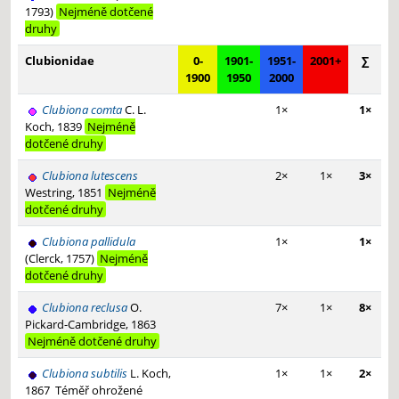
1793)
Nejméně dotčené
druhy
Clubionidae
0-
1901-
1951-
2001+
∑
1900
1950
2000
Clubiona comta
C. L.
1×
1×
Koch, 1839
Nejméně
dotčené druhy
Clubiona lutescens
2×
1×
3×
Westring, 1851
Nejméně
dotčené druhy
Clubiona pallidula
1×
1×
(Clerck, 1757)
Nejméně
dotčené druhy
Clubiona reclusa
O.
7×
1×
8×
Pickard-Cambridge, 1863
Nejméně dotčené druhy
Clubiona subtilis
L. Koch,
1×
1×
2×
1867
Téměř ohrožené