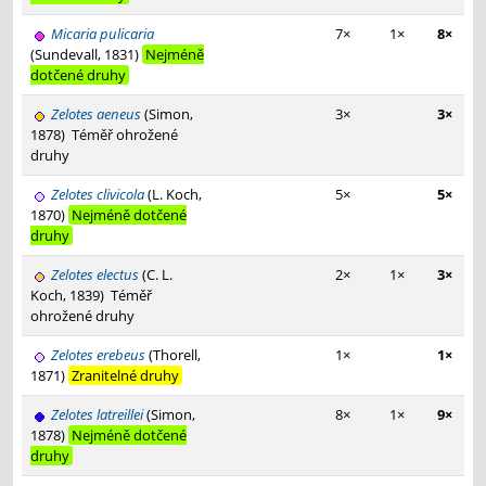
Micaria pulicaria
7×
1×
8×
(Sundevall, 1831)
Nejméně
dotčené druhy
Zelotes aeneus
(Simon,
3×
3×
1878)
Téměř ohrožené
druhy
Zelotes clivicola
(L. Koch,
5×
5×
1870)
Nejméně dotčené
druhy
Zelotes electus
(C. L.
2×
1×
3×
Koch, 1839)
Téměř
ohrožené druhy
Zelotes erebeus
(Thorell,
1×
1×
1871)
Zranitelné druhy
Zelotes latreillei
(Simon,
8×
1×
9×
1878)
Nejméně dotčené
druhy