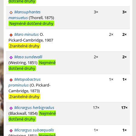
dotčené druhy
Mansuphantes
3×
3×
mansuetus
(Thorell, 1875)
Nejméně dotčené druhy
Maro minutus
O.
2×
2×
Pickard-Cambridge, 1907
Zranitelné druhy
Maso sundevalli
2×
2×
(Westring, 1851)
Nejméně
dotčené druhy
Metopobactrus
1×
1×
prominulus
(O. Pickard-
Cambridge, 1873)
Zranitelné druhy
Micrargus herbigradus
17×
17×
(Blackwall, 1854)
Nejméně
dotčené druhy
Micrargus subaequalis
1×
1×
(Westring, 1851)
Nejméně