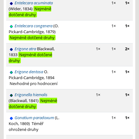
Entelecara acuminata
1×
1×
(Wider, 1834)
Nejméně
dotčené druhy
Entelecara congenera
(O.
1×
1×
Pickard-Cambridge, 1879)
Nejméně dotčené druhy
Erigone atra
Blackwall,
1×
1×
2×
1833
Nejméně dotčené
druhy
Erigone dentosa
O.
1×
1×
Pickard-Cambridge, 1894
Nevhodné pro hodnocení
Erigonella hiemalis
1×
1×
(Blackwall, 1841)
Nejméně
dotčené druhy
Gonatium paradoxum
(L.
1×
1×
Koch, 1869)
Téměř
ohrožené druhy