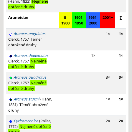
(Hahn, 1833)
Nejméně
dotčené druhy
Araneidae
0-
1901-
1951-
2001+
∑
1900
1950
2000
Araneus angulatus
1×
1×
Clerck, 1757
Téměř
ohrožené druhy
Araneus diadematus
1×
1×
Clerck, 1757
Nejméně
dotčené druhy
Araneus quadratus
3×
3×
Clerck, 1757
Nejméně
dotčené druhy
Araneus sturmi
(Hahn,
1×
1×
1831)
Téměř ohrožené
druhy
Cyclosa conica
(Pallas,
2×
2×
1772)
Nejméně dotčené