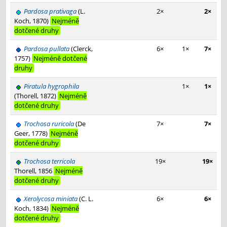
Pardosa prativaga
(L.
2×
2×
Koch, 1870)
Nejméně
dotčené druhy
Pardosa pullata
(Clerck,
6×
1×
7×
1757)
Nejméně dotčené
druhy
Piratula hygrophila
1×
1×
(Thorell, 1872)
Nejméně
dotčené druhy
Trochosa ruricola
(De
7×
7×
Geer, 1778)
Nejméně
dotčené druhy
Trochosa terricola
19×
19×
Thorell, 1856
Nejméně
dotčené druhy
Xerolycosa miniata
(C. L.
6×
6×
Koch, 1834)
Nejméně
dotčené druhy