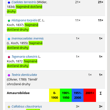
Coelotes terrestris
(Wider,
21×
21×
1834)
Nejméně dotčené
druhy
Histopona torpida
(C. L.
11×
11×
Koch, 1837)
Nejméně
dotčené druhy
Inermocoelotes inermis
1×
1×
(L. Koch, 1855)
Nejméně
dotčené druhy
Tegenaria silvestris
L.
1×
1×
Koch, 1872
Nejméně
dotčené druhy
Textrix denticulata
1×
1×
(Olivier, 1789)
Téměř
ohrožené druhy
Amaurobiidae
0-
1901-
1951-
2001+
∑
1900
1950
2000
Callobius claustrarius
3×
3×