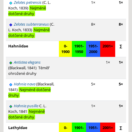
Zelotes petrensis
(C. L.
1×
1×
Koch, 1839)
Nejméně
dotčené druhy
Zelotes subterraneus
(C.
8×
8×
L. Koch, 1833)
Nejméně
dotčené druhy
Hahniidae
0-
1901-
1951-
2001+
∑
1900
1950
2000
Antistea elegans
1×
1×
(Blackwall, 1841)
Téměř
ohrožené druhy
Hahnia nava
(Blackwall,
5×
5×
1841)
Nejméně dotčené
druhy
Hahnia pusilla
C. L.
1×
1×
Koch, 1841
Nejméně
dotčené druhy
Lathyidae
0-
1901-
1951-
2001+
∑