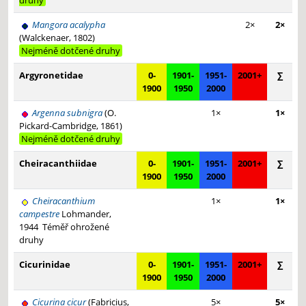
druhy
Mangora acalypha
2×
2×
(Walckenaer, 1802)
Nejméně dotčené druhy
Argyronetidae
0-
1901-
1951-
2001+
∑
1900
1950
2000
Argenna subnigra
(O.
1×
1×
Pickard-Cambridge, 1861)
Nejméně dotčené druhy
Cheiracanthiidae
0-
1901-
1951-
2001+
∑
1900
1950
2000
Cheiracanthium
1×
1×
campestre
Lohmander,
1944
Téměř ohrožené
druhy
Cicurinidae
0-
1901-
1951-
2001+
∑
1900
1950
2000
Cicurina cicur
(Fabricius,
5×
5×