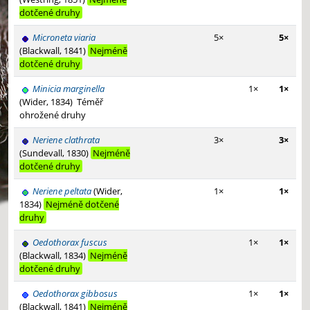
dotčené druhy
Microneta viaria
5×
5×
(Blackwall, 1841)
Nejméně
dotčené druhy
Minicia marginella
1×
1×
(Wider, 1834)
Téměř
ohrožené druhy
Neriene clathrata
3×
3×
(Sundevall, 1830)
Nejméně
dotčené druhy
Neriene peltata
(Wider,
1×
1×
1834)
Nejméně dotčené
druhy
Oedothorax fuscus
1×
1×
(Blackwall, 1834)
Nejméně
dotčené druhy
Oedothorax gibbosus
1×
1×
(Blackwall, 1841)
Nejméně