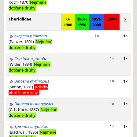
Koch, 1870
Nejméně
dotčené druhy
Theridiidae
0-
1901-
1951-
2001+
∑
1900
1950
2000
Asagena phalerata
1×
1×
(Panzer, 1801)
Nejméně
dotčené druhy
Crustulina guttata
1×
1×
(Wider, 1834)
Nejméně
dotčené druhy
Dipoena erythropus
1×
1×
(Simon, 1881)
Kriticky
ohrožené druhy
Dipoena melanogaster
1×
1×
(C. L. Koch, 1837)
Nejméně
dotčené druhy
Episinus angulatus
1×
1×
(Blackwall, 1836)
Nejméně