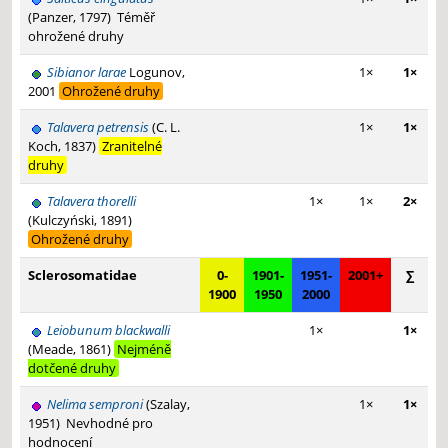
(Panzer, 1797)
Téměř
ohrožené druhy
Sibianor larae
Logunov,
1×
1×
2001
Ohrožené druhy
Talavera petrensis
(C. L.
1×
1×
Koch, 1837)
Zranitelné
druhy
Talavera thorelli
1×
1×
2×
(Kulczyński, 1891)
Ohrožené druhy
Sclerosomatidae
0-
1901-
1951-
2001+
∑
1900
1950
2000
Leiobunum blackwalli
1×
1×
(Meade, 1861)
Nejméně
dotčené druhy
Nelima semproni
(Szalay,
1×
1×
1951)
Nevhodné pro
hodnocení