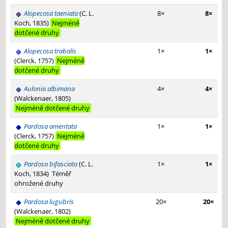
Alopecosa taeniata
(C. L.
8×
8×
Koch, 1835)
Nejméně
dotčené druhy
Alopecosa trabalis
1×
1×
(Clerck, 1757)
Nejméně
dotčené druhy
Aulonia albimana
4×
4×
(Walckenaer, 1805)
Nejméně dotčené druhy
Pardosa amentata
1×
1×
(Clerck, 1757)
Nejméně
dotčené druhy
Pardosa bifasciata
(C. L.
1×
1×
Koch, 1834)
Téměř
ohrožené druhy
Pardosa lugubris
20×
20×
(Walckenaer, 1802)
Nejméně dotčené druhy