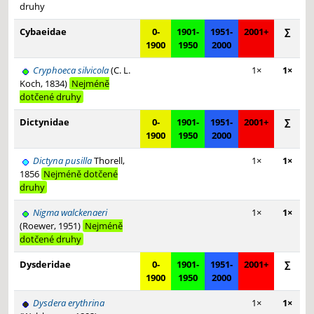
druhy
Cybaeidae
0-
1901-
1951-
2001+
∑
1900
1950
2000
Cryphoeca silvicola
(C. L.
1×
1×
Koch, 1834)
Nejméně
dotčené druhy
Dictynidae
0-
1901-
1951-
2001+
∑
1900
1950
2000
Dictyna pusilla
Thorell,
1×
1×
1856
Nejméně dotčené
druhy
Nigma walckenaeri
1×
1×
(Roewer, 1951)
Nejméně
dotčené druhy
Dysderidae
0-
1901-
1951-
2001+
∑
1900
1950
2000
Dysdera erythrina
1×
1×