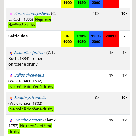
1900
1950
2000
Phrurolithus festivus
(C.
10×
10×
L. Koch, 1835)
Nejméně
dotčené druhy
Salticidae
0-
1901-
1951-
2001+
∑
1900
1950
2000
Asianellus festivus
(C. L.
1×
1×
Koch, 1834)
Téměř
ohrožené druhy
Ballus chalybeius
1×
1×
(Walckenaer, 1802)
Nejméně dotčené druhy
Euophrys frontalis
10×
10×
(Walckenaer, 1802)
Nejméně dotčené druhy
Evarcha arcuata
(Clerck,
1×
1×
1757)
Nejméně dotčené
druhy