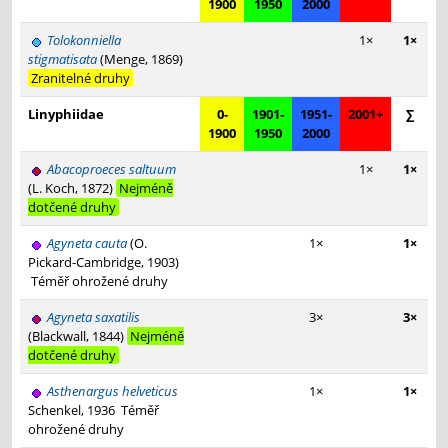
1900
1950
2000
Tolokonniella
1×
1×
stigmatisata
(Menge, 1869)
Zranitelné druhy
Linyphiidae
0-
1901-
1951-
2001+
∑
1900
1950
2000
Abacoproeces saltuum
1×
1×
(L. Koch, 1872)
Nejméně
dotčené druhy
Agyneta cauta
(O.
1×
1×
Pickard-Cambridge, 1903)
Téměř ohrožené druhy
Agyneta saxatilis
3×
3×
(Blackwall, 1844)
Nejméně
dotčené druhy
Asthenargus helveticus
1×
1×
Schenkel, 1936
Téměř
ohrožené druhy