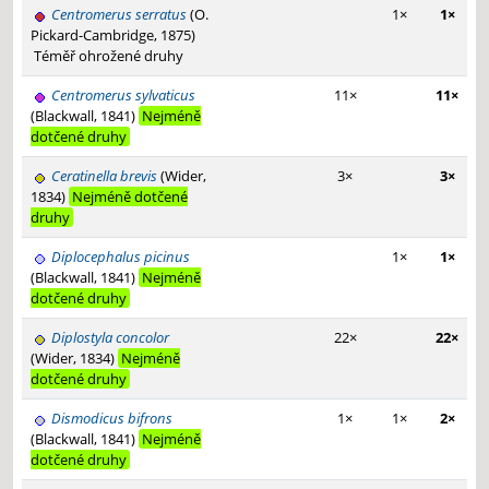
Centromerus serratus
(O.
1×
1×
Pickard-Cambridge, 1875)
Téměř ohrožené druhy
Centromerus sylvaticus
11×
11×
(Blackwall, 1841)
Nejméně
dotčené druhy
Ceratinella brevis
(Wider,
3×
3×
1834)
Nejméně dotčené
druhy
Diplocephalus picinus
1×
1×
(Blackwall, 1841)
Nejméně
dotčené druhy
Diplostyla concolor
22×
22×
(Wider, 1834)
Nejméně
dotčené druhy
Dismodicus bifrons
1×
1×
2×
(Blackwall, 1841)
Nejméně
dotčené druhy