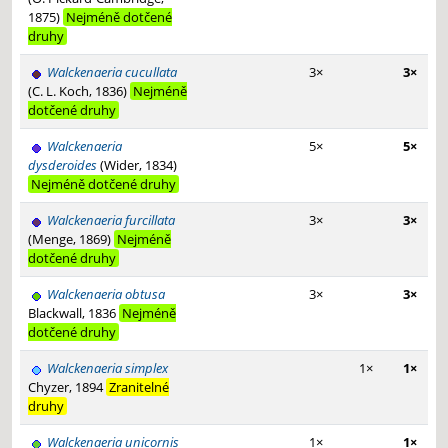
1875)
Nejméně dotčené
druhy
Walckenaeria cucullata
3×
3×
(C. L. Koch, 1836)
Nejméně
dotčené druhy
Walckenaeria
5×
5×
dysderoides
(Wider, 1834)
Nejméně dotčené druhy
Walckenaeria furcillata
3×
3×
(Menge, 1869)
Nejméně
dotčené druhy
Walckenaeria obtusa
3×
3×
Blackwall, 1836
Nejméně
dotčené druhy
Walckenaeria simplex
1×
1×
Chyzer, 1894
Zranitelné
druhy
Walckenaeria unicornis
1×
1×