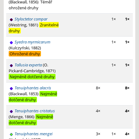
(Blackwall, 1856)
Téměř
ohrožené druhy
Styloctetor compar
1×
1×
(Westring, 1861)
Zranitelné
druhy
Syedra myrmicarum
1×
1×
(Kulczyński, 1882)
Ohrožené druhy
Tallusia experta
(O.
1×
1×
Pickard-Cambridge, 1871)
Nejméně dotčené druhy
Tenuiphantes alacris
8×
8×
(Blackwall, 1853)
Nejméně
dotčené druhy
Tenuiphantes cristatus
4×
4×
(Menge, 1866)
Nejméně
dotčené druhy
Tenuiphantes mengei
3×
1×
4×