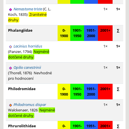
Nemastoma triste
(C. L.
1×
1×
Koch, 1835)
Zranitelné
druhy
Phalangiidae
0-
1901-
1951-
2001+
∑
1900
1950
2000
Lacinius horridus
1×
1×
(Panzer, 1794)
Nejméně
dotčené druhy
Opilio canestrinii
1×
1×
(Thorell, 1876)
Nevhodné
pro hodnocení
Philodromidae
0-
1901-
1951-
2001+
∑
1900
1950
2000
Philodromus dispar
1×
1×
Walckenaer, 1826
Nejméně
dotčené druhy
Phrurolithidae
0-
1901-
1951-
2001+
∑