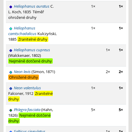
Heliophanus auratus
C.
1×
1×
L. Koch, 1835
Téměř
ohrožené druhy
Heliophanus
1×
1×
camtschadalicus
Kulczyński,
1885
Zranitelné druhy
Heliophanus cupreus
1×
1×
(Walckenaer, 1802)
Nejméně dotčené druhy
Neon levis
(Simon, 1871)
2×
2×
Ohrožené druhy
Neon valentulus
1×
1×
Falconer, 1912
Zranitelné
druhy
Phlegra fasciata
(Hahn,
5×
5×
1826)
Nejméně dotčené
druhy
Salticus cingulatus
1×
1×