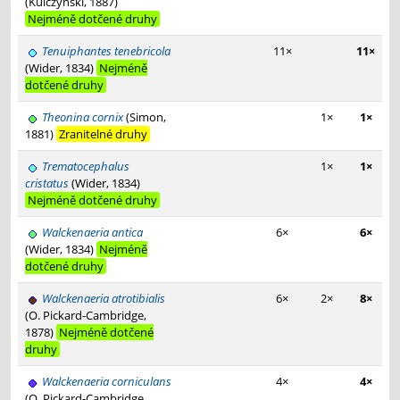
(Kulczyński, 1887)
Nejméně dotčené druhy
Tenuiphantes tenebricola
11×
11×
(Wider, 1834)
Nejméně
dotčené druhy
Theonina cornix
(Simon,
1×
1×
1881)
Zranitelné druhy
Trematocephalus
1×
1×
cristatus
(Wider, 1834)
Nejméně dotčené druhy
Walckenaeria antica
6×
6×
(Wider, 1834)
Nejméně
dotčené druhy
Walckenaeria atrotibialis
6×
2×
8×
(O. Pickard-Cambridge,
1878)
Nejméně dotčené
druhy
Walckenaeria corniculans
4×
4×
(O. Pickard-Cambridge,