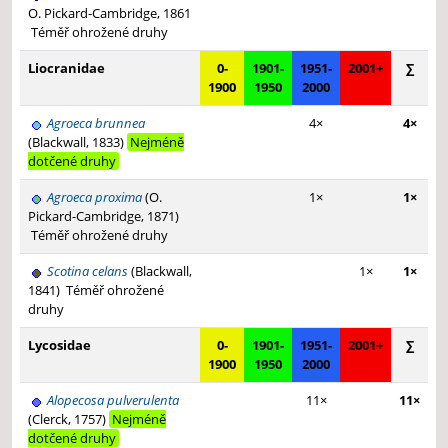
O. Pickard-Cambridge, 1861
Téměř ohrožené druhy
Liocranidae
0-
1901-
1951-
2001+
∑
1900
1950
2000
Agroeca brunnea
4×
4×
(Blackwall, 1833)
Nejméně
dotčené druhy
Agroeca proxima
(O.
1×
1×
Pickard-Cambridge, 1871)
Téměř ohrožené druhy
Scotina celans
(Blackwall,
1×
1×
1841)
Téměř ohrožené
druhy
Lycosidae
0-
1901-
1951-
2001+
∑
1900
1950
2000
Alopecosa pulverulenta
11×
11×
(Clerck, 1757)
Nejméně
dotčené druhy