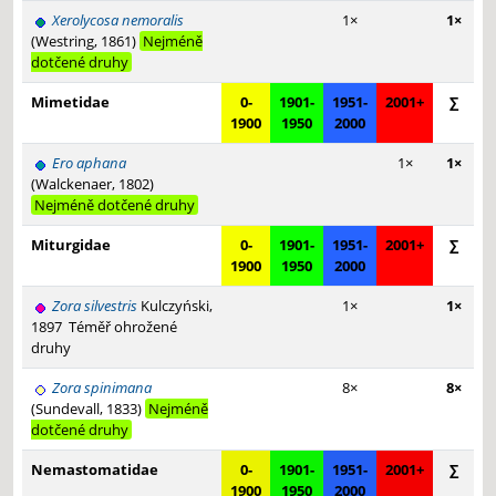
Xerolycosa nemoralis
1×
1×
(Westring, 1861)
Nejméně
dotčené druhy
Mimetidae
0-
1901-
1951-
2001+
∑
1900
1950
2000
Ero aphana
1×
1×
(Walckenaer, 1802)
Nejméně dotčené druhy
Miturgidae
0-
1901-
1951-
2001+
∑
1900
1950
2000
Zora silvestris
Kulczyński,
1×
1×
1897
Téměř ohrožené
druhy
Zora spinimana
8×
8×
(Sundevall, 1833)
Nejméně
dotčené druhy
Nemastomatidae
0-
1901-
1951-
2001+
∑
1900
1950
2000