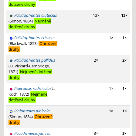
dotčené druhy
Palliduphantes alutacius
13×
13×
(Simon, 1884)
Nejméně
dotčené druhy
Palliduphantes ericaeus
1×
1×
(Blackwall, 1853)
Ohrožené
druhy
Palliduphantes pallidus
2×
2×
(O. Pickard-Cambridge,
1871)
Nejméně dotčené
druhy
Pelecopsis radicicola
(L.
1×
1×
Koch, 1872)
Nejméně
dotčené druhy
Piniphantes pinicola
1×
1×
(Simon, 1884)
Ohrožené
druhy
Pocadicnemis juncea
3×
3×