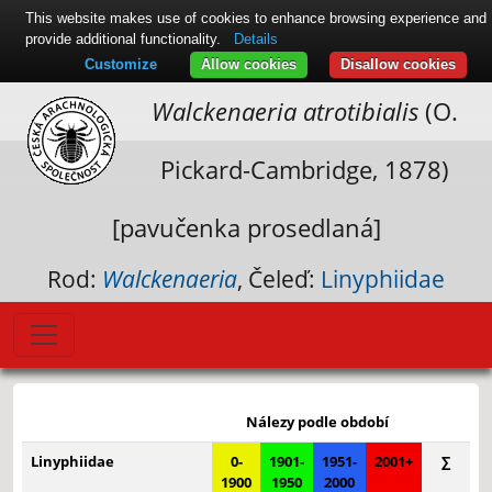
This website makes use of cookies to enhance browsing experience and
provide additional functionality.
Details
Customize
Allow cookies
Disallow cookies
Walckenaeria atrotibialis
(O.
Pickard-Cambridge, 1878)
[pavučenka prosedlaná]
Rod:
Walckenaeria
, Čeleď:
Linyphiidae
Leaflet
|
© Seznam.cz a.s. a další
+
Nálezy podle období
−
Linyphiidae
0-
1901-
1951-
2001+
∑
1900
1950
2000