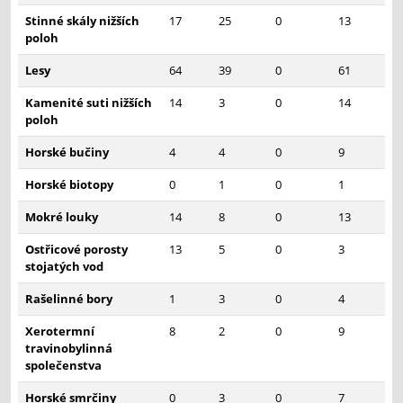
Stinné skály nižších
17
25
0
13
poloh
Lesy
64
39
0
61
Kamenité suti nižších
14
3
0
14
poloh
Horské bučiny
4
4
0
9
Horské biotopy
0
1
0
1
Mokré louky
14
8
0
13
Ostřicové porosty
13
5
0
3
stojatých vod
Rašelinné bory
1
3
0
4
Xerotermní
8
2
0
9
travinobylinná
společenstva
Horské smrčiny
0
3
0
7