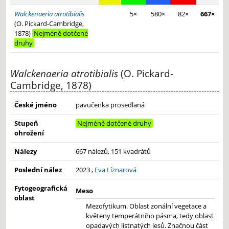
Walckenaeria atrotibialis
5×
580×
82×
667×
(O. Pickard-Cambridge,
1878)
Nejméně dotčené
druhy
Walckenaeria atrotibialis
(O. Pickard-
Cambridge, 1878)
České jméno
pavučenka prosedlaná
Stupeň
Nejméně dotčené druhy
ohrožení
Nálezy
667 nálezů, 151 kvadrátů
Poslední nález
2023 ,
Eva Líznarová
Fytogeografická
Meso
oblast
Mezofytikum. Oblast zonální vegetace a
květeny temperátního pásma, tedy oblast
opadavých listnatých lesů. Značnou část