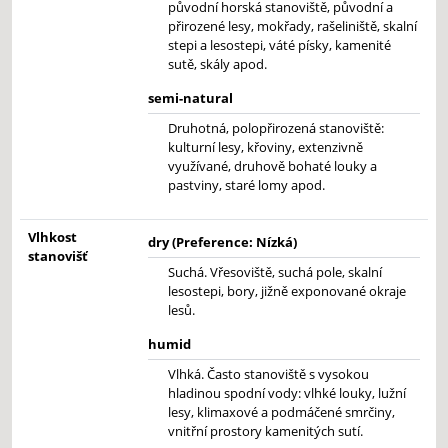
původní horská stanoviště, původní a
přirozené lesy, mokřady, rašeliniště, skalní
stepi a lesostepi, váté písky, kamenité
sutě, skály apod.
semi-natural
Druhotná, polopřirozená stanoviště:
kulturní lesy, křoviny, extenzivně
využívané, druhově bohaté louky a
pastviny, staré lomy apod.
Vlhkost
dry (Preference: Nízká)
stanovišť
Suchá. Vřesoviště, suchá pole, skalní
lesostepi, bory, jižně exponované okraje
lesů.
humid
Vlhká. Často stanoviště s vysokou
hladinou spodní vody: vlhké louky, lužní
lesy, klimaxové a podmáčené smrčiny,
vnitřní prostory kamenitých sutí.