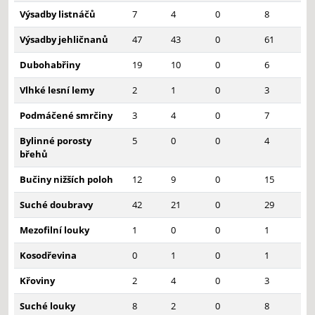
Výsadby listnáčů
7
4
0
8
Výsadby jehličnanů
47
43
0
61
Dubohabřiny
19
10
0
6
Vlhké lesní lemy
2
1
0
3
Podmáčené smrčiny
3
4
0
7
Bylinné porosty
5
0
0
4
břehů
Bučiny nižších poloh
12
9
0
15
Suché doubravy
42
21
0
29
Mezofilní louky
1
0
0
1
Kosodřevina
0
1
0
1
Křoviny
2
4
0
3
Suché louky
8
2
0
8