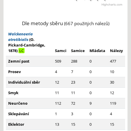
Highcharts.com
End of interactive chart.
Dle metody sběru
(667 použitých nálezů)
Walckenaeria
atrotibialis
(O.
Pickard-Cambridge,
1878)
LC
Samci
Samice
Mláďata
Nálezy
Zemní past
509
288
0
477
Prosev
4
7
0
10
Individuální sběr
12
23
0
30
Smyk
11
11
0
12
Neurčeno
112
72
9
119
Sklepávání
1
3
0
4
Eklektor
13
15
0
15