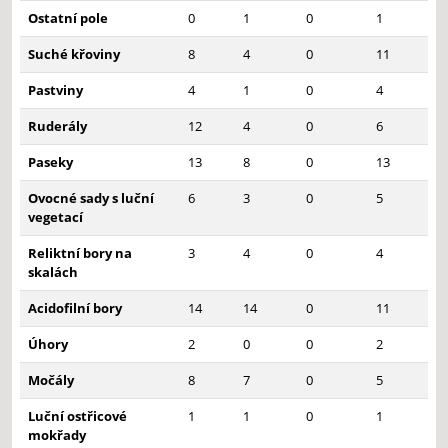
Ostatní pole
0
1
0
1
Suché křoviny
8
4
0
11
Pastviny
4
1
0
4
Ruderály
12
4
0
6
Paseky
13
8
0
13
Ovocné sady s luční
6
3
0
5
vegetací
Reliktní bory na
3
4
0
4
skalách
Acidofilní bory
14
14
0
11
Úhory
2
0
0
2
Močály
8
7
0
5
Luční ostřicové
1
1
0
1
mokřady