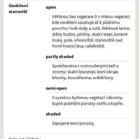
Osvětlení
open
stanovišť
Většinou bez vegetace či s nízkou vegetací,
kde osvětlení zasahuje až k půdnímu
povrchu: holé skály a sutě, štěrkové lavice,
stěny budov, písčiny, skalní stepi, kosené
louky, pole, vřesoviště, stanoviště nad
horní hranicí lesa, rašeliniště.
partly shaded
Společenstva s roztroušenými keři a
stromy: skalní lesostepi, lesní okraje,
křoviny, kosodřevina, světlé bory.
semi-open
S vysokou bylinnou vegetací: rákosiny,
bujné pobřežní porosty ostřic a kopřiv.
shaded
Zapojené lesní porosty.