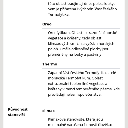
této oblasti zaujímají dnes pole a louky.
Sem je přiřazena i východní část českého
Termofytika.
Oreo
Oreofytikum. Oblast extrazonální horské
vegetace a květeny, tedy oblast
klimaxových smrčin a vyšších horských
poloh. Uměle odlesněné plochy jsou
přeměněny na louky a pastviny.
Thermo
Západní část českého Termofytika a celé
moravské Termofytikum. Oblast
extrazonální teplomilné vegetace a
květeny v rámci temperátního pásma, kde
převládají nelesní společenstva.
Původnost
climax
stanovišť
Klimaxová stanoviště, která jsou
minimálně narušena činností člověka: