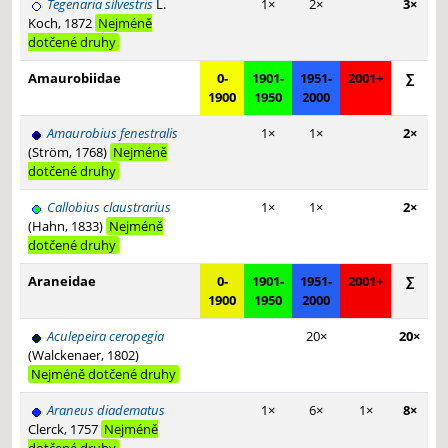
Tegenaria silvestris
L.
1×
2×
3×
Koch, 1872
Nejméně
dotčené druhy
Amaurobiidae
0-
1901-
1951-
2001+
∑
1900
1950
2000
Amaurobius fenestralis
1×
1×
2×
(Ström, 1768)
Nejméně
dotčené druhy
Callobius claustrarius
1×
1×
2×
(Hahn, 1833)
Nejméně
dotčené druhy
Araneidae
0-
1901-
1951-
2001+
∑
1900
1950
2000
Aculepeira ceropegia
20×
20×
(Walckenaer, 1802)
Nejméně dotčené druhy
Araneus diadematus
1×
6×
1×
8×
Clerck, 1757
Nejméně