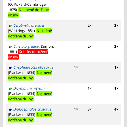
(O. Pickard-Cambridge,
1875)
Nejméně dotčené
druhy
Ceratinella brevipes
2×
2×
(Westring, 1851)
Nejméně
dotčené druhy
Cinetata gradata
(Simon,
2×
2×
1881)
Kriticky ohrožené
druhy
Cnephalocotes obscurus
1×
1×
(Blackwall, 1834)
Nejméně
dotčené druhy
Dicymbium nigrum
1×
1×
(Blackwall, 1834)
Nejméně
dotčené druhy
Diplocephalus cristatus
1×
3×
4×
(Blackwall, 1833)
Nejméně
dotčené druhy