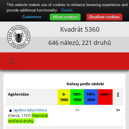
This website makes use of cookies to enhance browsing experience and
provide additional functionality.
Details
Customize
Allow cookies
Disallow cookies
Kvadrát 5360
646 nálezů, 221 druhů
Leaflet
|
© Seznam.cz a.s. a další
+
Nálezy podle období
−
Agelenidae
0-
1901-
1951-
2001+
∑
1900
1950
2000
Agelena labyrinthica
1×
1×
(Clerck, 1757)
Nejméně
dotčené druhy