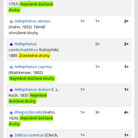
1757)
Nejméně dotčené
druhy
Heliophanus aeneus
1×
1×
2×
(Hahn, 1832)
Téměř
ohrožené druhy
Heliophanus
2×
2×
camtschadalicus
Kulczyński,
1885
Zranitelné druhy
Heliophanus cupreus
1×
1×
(Walckenaer, 1802)
Nejméně dotčené druhy
Heliophanus dubius
C. L.
1×
1×
Koch, 1835
Nejméně
dotčené druhy
Phlegra fasciata
(Hahn,
1×
3×
4×
1826)
Nejméně dotčené
druhy
Salticus scenicus
(Clerck,
1×
1×