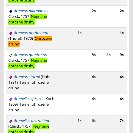
dotčené druhy
Araneus marmoreus
2×
2×
Clerck, 1757
Nejméně
dotčené druhy
Araneus nordmanni
1×
1×
(Thorell, 1870)
Ohrožené
druhy
Araneus quadratus
8×
1×
9×
Clerck, 1757
Nejméně
dotčené druhy
Araneus sturmi
(Hahn,
4×
4×
1831)
Téměř ohrožené
druhy
Araniella alpica
(L. Koch,
4×
4×
1869)
Téměř ohrožené
druhy
Araniella cucurbitina
1×
6×
7×
(Clerck, 1757)
Nejméně
dotčené druhy