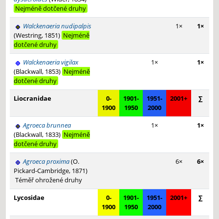
Nejméně dotčené druhy
Walckenaeria nudipalpis
1×
1×
(Westring, 1851)
Nejméně
dotčené druhy
Walckenaeria vigilax
1×
1×
(Blackwall, 1853)
Nejméně
dotčené druhy
Liocranidae
0-
1901-
1951-
2001+
∑
1900
1950
2000
Agroeca brunnea
1×
1×
(Blackwall, 1833)
Nejméně
dotčené druhy
Agroeca proxima
(O.
6×
6×
Pickard-Cambridge, 1871)
Téměř ohrožené druhy
Lycosidae
0-
1901-
1951-
2001+
∑
1900
1950
2000