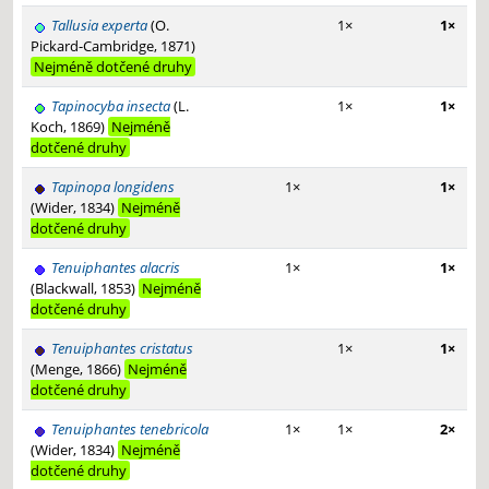
Tallusia experta
(O.
1×
1×
Pickard-Cambridge, 1871)
Nejméně dotčené druhy
Tapinocyba insecta
(L.
1×
1×
Koch, 1869)
Nejméně
dotčené druhy
Tapinopa longidens
1×
1×
(Wider, 1834)
Nejméně
dotčené druhy
Tenuiphantes alacris
1×
1×
(Blackwall, 1853)
Nejméně
dotčené druhy
Tenuiphantes cristatus
1×
1×
(Menge, 1866)
Nejméně
dotčené druhy
Tenuiphantes tenebricola
1×
1×
2×
(Wider, 1834)
Nejméně
dotčené druhy