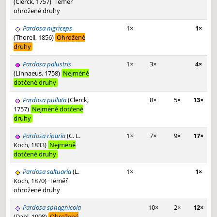
(Clerck, 1757)
Téměř
ohrožené druhy
Pardosa nigriceps
1×
1×
(Thorell, 1856)
Ohrožené
druhy
Pardosa palustris
1×
3×
4×
(Linnaeus, 1758)
Nejméně
dotčené druhy
Pardosa pullata
(Clerck,
8×
5×
13×
1757)
Nejméně dotčené
druhy
Pardosa riparia
(C. L.
1×
7×
9×
17×
Koch, 1833)
Nejméně
dotčené druhy
Pardosa saltuaria
(L.
1×
1×
Koch, 1870)
Téměř
ohrožené druhy
Pardosa sphagnicola
10×
2×
12×
(Dahl, 1908)
Ohrožené