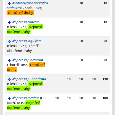
Acantholycosa norvegica
1×
1×
sudetica
(L. Koch, 1875)
Ohrožené druhy
Alopecosa cuneata
1×
1×
(Clerck, 1757)
Nejméně
dotčené druhy
Alopecosa inquilina
2×
2×
(Clerck, 1757)
Téměř
ohrožené druhy
Alopecosa pinetorum
2×
2×
(Thorell, 1856)
Ohrožené
druhy
Alopecosa pulverulenta
1×
9×
1×
11×
(Clerck, 1757)
Nejméně
dotčené druhy
Alopecosa taeniata
(C. L.
1×
1×
5×
3×
10×
Koch, 1835)
Nejméně
dotčené druhy