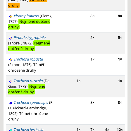
druhy
Pirata piraticus
(Clerck,
8×
8×
1757)
Nejméně dotčené
druhy
Piratula hygrophila
5×
5×
(Thorell, 1872)
Nejméně
dotčené druhy
Trochosa robusta
1×
1×
(Simon, 1876)
Téměř
ohrožené druhy
Trochosa ruricola
(De
1×
1×
Geer, 1778)
Nejméně
dotčené druhy
Trochosa spinipalpis
(F.
8×
8×
O. Pickard-Cambridge,
1895)
Téměř ohrožené
druhy
Trochosa terricola
1×
7×
4×
12×