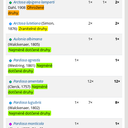
Arctosa alpigena lamperti
1×
1×
2×
Dahl, 1908
Ohrožené
druhy
Arctosa lutetiana
(Simon,
2×
2×
1876)
Zranitelné druhy
Aulonia albimana
1×
1×
(Walckenaer, 1805)
Nejméně dotčené druhy
Pardosa agrestis
1×
1×
(Westring, 1861)
Nejméně
dotčené druhy
Pardosa amentata
12×
12×
(Clerck, 1757)
Nejméně
dotčené druhy
Pardosa lugubris
1×
7×
8×
(Walckenaer, 1802)
Nejméně dotčené druhy
Pardosa monticola
1×
1×