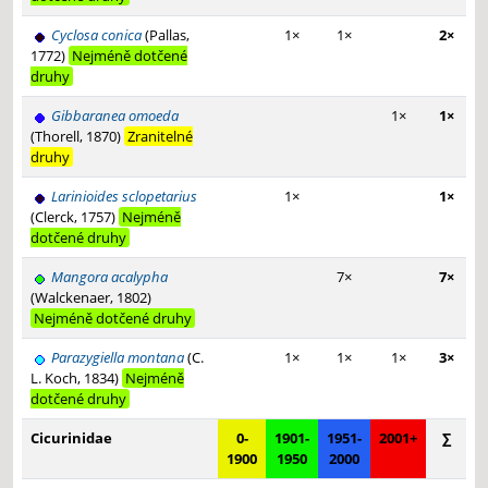
Cyclosa conica
(Pallas,
1×
1×
2×
1772)
Nejméně dotčené
druhy
Gibbaranea omoeda
1×
1×
(Thorell, 1870)
Zranitelné
druhy
Larinioides sclopetarius
1×
1×
(Clerck, 1757)
Nejméně
dotčené druhy
Mangora acalypha
7×
7×
(Walckenaer, 1802)
Nejméně dotčené druhy
Parazygiella montana
(C.
1×
1×
1×
3×
L. Koch, 1834)
Nejméně
dotčené druhy
Cicurinidae
0-
1901-
1951-
2001+
∑
1900
1950
2000