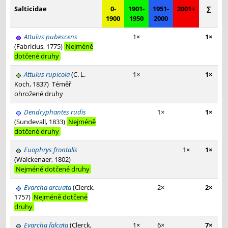
Salticidae
0-
1901-
1951-
2001+
∑
1900
1950
2000
Attulus pubescens
1×
1×
(Fabricius, 1775)
Nejméně
dotčené druhy
Attulus rupicola
(C. L.
1×
1×
Koch, 1837)
Téměř
ohrožené druhy
Dendryphantes rudis
1×
1×
(Sundevall, 1833)
Nejméně
dotčené druhy
Euophrys frontalis
1×
1×
(Walckenaer, 1802)
Nejméně dotčené druhy
Evarcha arcuata
(Clerck,
2×
2×
1757)
Nejméně dotčené
druhy
Evarcha falcata
(Clerck,
1×
6×
7×