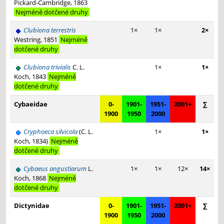
Pickard-Cambridge, 1863
Nejméně dotčené druhy
Clubiona terrestris
1×
1×
2×
Westring, 1851
Nejméně
dotčené druhy
Clubiona trivialis
C. L.
1×
1×
Koch, 1843
Nejméně
dotčené druhy
Cybaeidae
0-
1901-
1951-
2001+
∑
1900
1950
2000
Cryphoeca silvicola
(C. L.
1×
1×
Koch, 1834)
Nejméně
dotčené druhy
Cybaeus angustiarum
L.
1×
1×
12×
14×
Koch, 1868
Nejméně
dotčené druhy
Dictynidae
0-
1901-
1951-
2001+
∑
1900
1950
2000