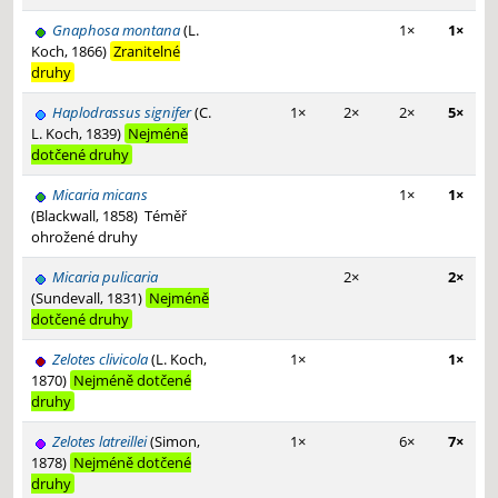
Gnaphosa montana
(L.
1×
1×
Koch, 1866)
Zranitelné
druhy
Haplodrassus signifer
(C.
1×
2×
2×
5×
L. Koch, 1839)
Nejméně
dotčené druhy
Micaria micans
1×
1×
(Blackwall, 1858)
Téměř
ohrožené druhy
Micaria pulicaria
2×
2×
(Sundevall, 1831)
Nejméně
dotčené druhy
Zelotes clivicola
(L. Koch,
1×
1×
1870)
Nejméně dotčené
druhy
Zelotes latreillei
(Simon,
1×
6×
7×
1878)
Nejméně dotčené
druhy