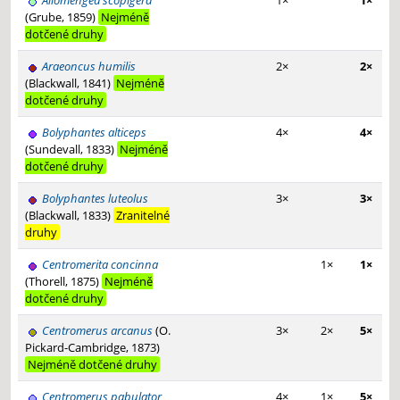
Allomengea scopigera
1×
1×
(Grube, 1859)
Nejméně
dotčené druhy
Araeoncus humilis
2×
2×
(Blackwall, 1841)
Nejméně
dotčené druhy
Bolyphantes alticeps
4×
4×
(Sundevall, 1833)
Nejméně
dotčené druhy
Bolyphantes luteolus
3×
3×
(Blackwall, 1833)
Zranitelné
druhy
Centromerita concinna
1×
1×
(Thorell, 1875)
Nejméně
dotčené druhy
Centromerus arcanus
(O.
3×
2×
5×
Pickard-Cambridge, 1873)
Nejméně dotčené druhy
Centromerus pabulator
4×
1×
5×