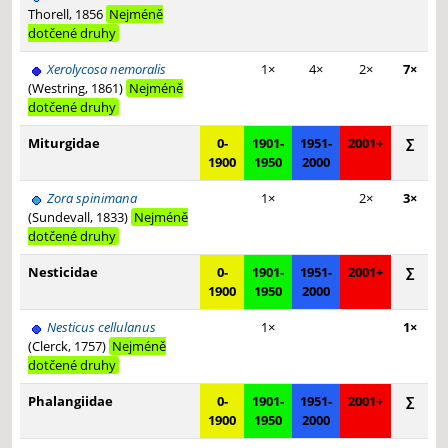
Thorell, 1856
Nejméně
dotčené druhy
Xerolycosa nemoralis
1×
4×
2×
7×
(Westring, 1861)
Nejméně
dotčené druhy
Miturgidae
0-
1901-
1951-
2001+
∑
1900
1950
2000
Zora spinimana
1×
2×
3×
(Sundevall, 1833)
Nejméně
dotčené druhy
Nesticidae
0-
1901-
1951-
2001+
∑
1900
1950
2000
Nesticus cellulanus
1×
1×
(Clerck, 1757)
Nejméně
dotčené druhy
Phalangiidae
0-
1901-
1951-
2001+
∑
1900
1950
2000