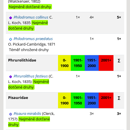
(Walckenaer, 1802)
Nejméně dotčené druhy
Philodromus collinus
C.
1×
4×
5×
L. Koch, 1835
Nejméně
dotčené druhy
Philodromus praedatus
1×
1×
O. Pickard-Cambridge, 1871
Téměř ohrožené druhy
Phrurolithidae
0-
1901-
1951-
2001+
∑
1900
1950
2000
Phrurolithus festivus
(C.
1×
1×
L. Koch, 1835)
Nejméně
dotčené druhy
Pisauridae
0-
1901-
1951-
2001+
∑
1900
1950
2000
Pisaura mirabilis
(Clerck,
3×
3×
1757)
Nejméně dotčené
druhy