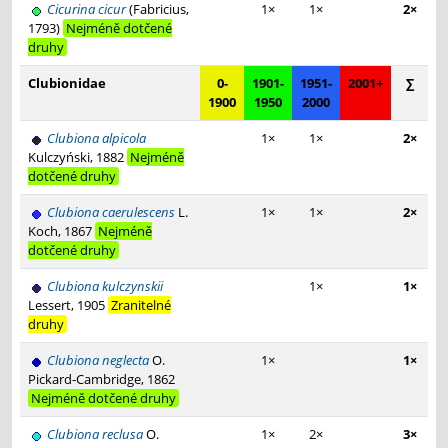
Cicurina cicur
(Fabricius,
1×
1×
2×
1793)
Nejméně dotčené
druhy
Clubionidae
0-
1901-
1951-
2001+
∑
1900
1950
2000
Clubiona alpicola
1×
1×
2×
Kulczyński, 1882
Nejméně
dotčené druhy
Clubiona caerulescens
L.
1×
1×
2×
Koch, 1867
Nejméně
dotčené druhy
Clubiona kulczynskii
1×
1×
Lessert, 1905
Zranitelné
druhy
Clubiona neglecta
O.
1×
1×
Pickard-Cambridge, 1862
Nejméně dotčené druhy
Clubiona reclusa
O.
1×
2×
3×