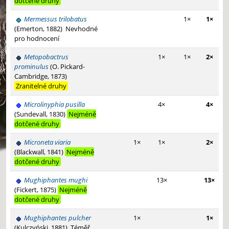
dotčené druhy
Mermessus trilobatus
1×
1×
(Emerton, 1882)
Nevhodné
pro hodnocení
Metopobactrus
1×
1×
2×
prominulus
(O. Pickard-
Cambridge, 1873)
Zranitelné druhy
Microlinyphia pusilla
4×
4×
(Sundevall, 1830)
Nejméně
dotčené druhy
Microneta viaria
1×
1×
2×
(Blackwall, 1841)
Nejméně
dotčené druhy
Mughiphantes mughi
13×
13×
(Fickert, 1875)
Nejméně
dotčené druhy
Mughiphantes pulcher
1×
1×
(Kulczyński, 1881)
Téměř