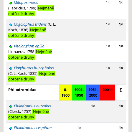
Mitopus morio
1×
1×
(Fabricius, 1799)
Nejméně
dotčené druhy
Oligolophus tridens
(C. L.
1×
1×
Koch, 1836)
Nejméně
dotčené druhy
Phalangium opilio
1×
1×
Linnaeus, 1758
Nejméně
dotčené druhy
Platybunus bucephalus
1×
1×
(C. L. Koch, 1835)
Nejméně
dotčené druhy
Philodromidae
0-
1901-
1951-
2001+
∑
1900
1950
2000
Philodromus aureolus
1×
1×
(Clerck, 1757)
Nejméně
dotčené druhy
Philodromus cespitum
1×
1×