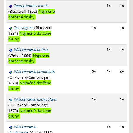
Tenuiphantes tenuis
1×
1×
(Blackwall, 1852)
Nejméně
dotčené druhy
Tiso vagans
(Blackwall,
1×
1×
1834)
Nejméně dotčené
druhy
Walckenaeria antica
1×
1×
(Wider, 1834)
Nejméně
dotčené druhy
Walckenaeria atrotibialis
2×
2×
4×
(O. Pickard-Cambridge,
1878)
Nejméně dotčené
druhy
Walckenaeria corniculans
1×
1×
(O. Pickard-Cambridge,
1875)
Nejméně dotčené
druhy
Walckenaeria
1×
1×
dysderoides
(Wider, 1834)