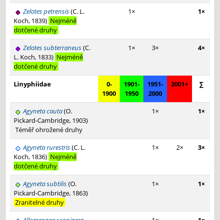
Zelotes petrensis
(C. L.
1×
1×
Koch, 1839)
Nejméně
dotčené druhy
Zelotes subterraneus
(C.
1×
3×
4×
L. Koch, 1833)
Nejméně
dotčené druhy
Linyphiidae
0-
1901-
1951-
2001+
∑
1900
1950
2000
Agyneta cauta
(O.
1×
1×
Pickard-Cambridge, 1903)
Téměř ohrožené druhy
Agyneta rurestris
(C. L.
1×
2×
3×
Koch, 1836)
Nejméně
dotčené druhy
Agyneta subtilis
(O.
1×
1×
Pickard-Cambridge, 1863)
Zranitelné druhy