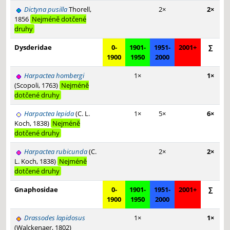
Dictyna pusilla
Thorell,
2×
2×
1856
Nejméně dotčené
druhy
Dysderidae
0-
1901-
1951-
2001+
∑
1900
1950
2000
Harpactea hombergi
1×
1×
(Scopoli, 1763)
Nejméně
dotčené druhy
Harpactea lepida
(C. L.
1×
5×
6×
Koch, 1838)
Nejméně
dotčené druhy
Harpactea rubicunda
(C.
2×
2×
L. Koch, 1838)
Nejméně
dotčené druhy
Gnaphosidae
0-
1901-
1951-
2001+
∑
1900
1950
2000
Drassodes lapidosus
1×
1×
(Walckenaer, 1802)