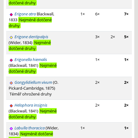
dotčené druhy
Erigone atra
Blackwall,
1×
6×
7×
1833
Nejméně dotčené
druhy
Erigone dentipalpis
3×
2×
5×
(Wider, 1834)
Nejméně
dotčené druhy
Erigonella hiemalis
1×
1×
(Blackwall, 1841)
Nejméně
dotčené druhy
Gongylidiellum vivum
(O.
2×
2×
Pickard-Cambridge, 1875)
Téměř ohrožené druhy
Helophora insignis
2×
2×
(Blackwall, 1841)
Nejméně
dotčené druhy
Labulla thoracica
(Wider,
1×
1×
1834)
Nejméně dotčené