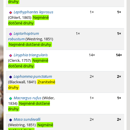
druhy
Lepthyphantes leprosus
1×
1×
(Ohlert, 1865)
Nejméně
dotčené druhy
Leptorhoptrum
1×
1×
robustum
(Westring, 1851)
Nejméně dotčené druhy
Linyphia triangularis
14×
14×
(Clerck, 1757)
Nejméně
dotčené druhy
Lophomma punctatum
2×
2×
(Blackwall, 1841)
Zranitelné
druhy
Macrargus rufus
(Wider,
1×
1×
1834)
Nejméně dotčené
druhy
Maso sundevalli
2×
2×
(Westring, 1851)
Nejméně