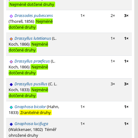
Nejméně dotčené druhy
Drassodes pubescens
1×
2×
3×
(Thorell, 1856)
Nejméně
dotčené druhy
Drassyllus lutetianus
(L.
1×
1×
Koch, 1866)
Nejméně
dotčené druhy
Drassyllus praeficus
(L.
1×
1×
Koch, 1866)
Nejméně
dotčené druhy
Drassyllus pusillus
(C. L.
3×
3×
Koch, 1833)
Nejméně
dotčené druhy
Gnaphosa bicolor
(Hahn,
1×
1×
1833)
Zranitelné druhy
Gnaphosa lucifuga
1×
1×
(Walckenaer, 1802)
Téměř
ohrožené druhy