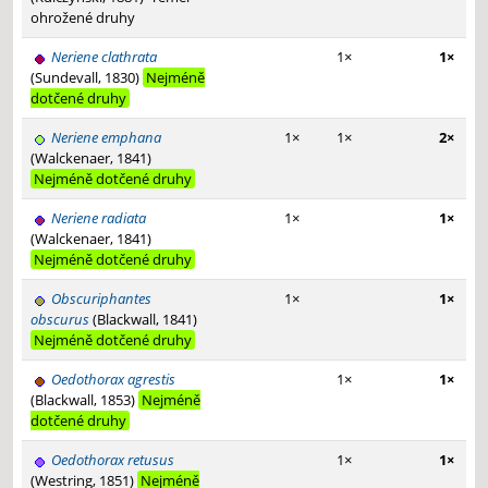
ohrožené druhy
Neriene clathrata
1×
1×
(Sundevall, 1830)
Nejméně
dotčené druhy
Neriene emphana
1×
1×
2×
(Walckenaer, 1841)
Nejméně dotčené druhy
Neriene radiata
1×
1×
(Walckenaer, 1841)
Nejméně dotčené druhy
Obscuriphantes
1×
1×
obscurus
(Blackwall, 1841)
Nejméně dotčené druhy
Oedothorax agrestis
1×
1×
(Blackwall, 1853)
Nejméně
dotčené druhy
Oedothorax retusus
1×
1×
(Westring, 1851)
Nejméně