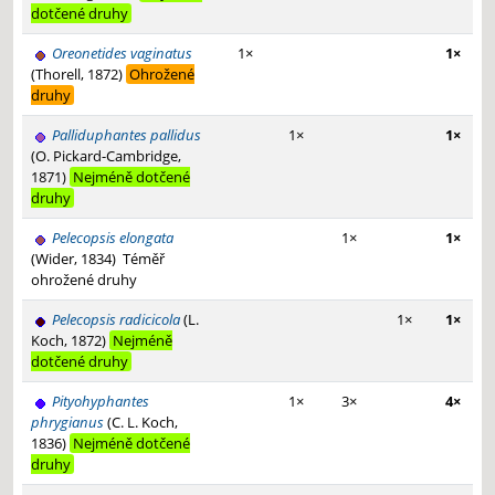
dotčené druhy
Oreonetides vaginatus
1×
1×
(Thorell, 1872)
Ohrožené
druhy
Palliduphantes pallidus
1×
1×
(O. Pickard-Cambridge,
1871)
Nejméně dotčené
druhy
Pelecopsis elongata
1×
1×
(Wider, 1834)
Téměř
ohrožené druhy
Pelecopsis radicicola
(L.
1×
1×
Koch, 1872)
Nejméně
dotčené druhy
Pityohyphantes
1×
3×
4×
phrygianus
(C. L. Koch,
1836)
Nejméně dotčené
druhy