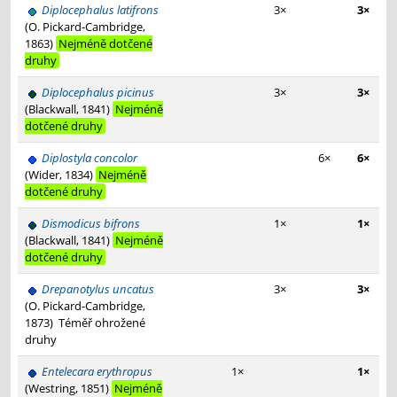
Diplocephalus latifrons
3×
3×
(O. Pickard-Cambridge,
1863)
Nejméně dotčené
druhy
Diplocephalus picinus
3×
3×
(Blackwall, 1841)
Nejméně
dotčené druhy
Diplostyla concolor
6×
6×
(Wider, 1834)
Nejméně
dotčené druhy
Dismodicus bifrons
1×
1×
(Blackwall, 1841)
Nejméně
dotčené druhy
Drepanotylus uncatus
3×
3×
(O. Pickard-Cambridge,
1873)
Téměř ohrožené
druhy
Entelecara erythropus
1×
1×
(Westring, 1851)
Nejméně