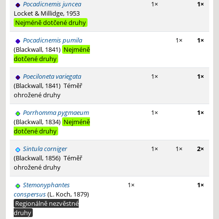
Pocadicnemis juncea
1×
1×
Locket & Millidge, 1953
Nejméně dotčené druhy
Pocadicnemis pumila
1×
1×
(Blackwall, 1841)
Nejméně
dotčené druhy
Poeciloneta variegata
1×
1×
(Blackwall, 1841)
Téměř
ohrožené druhy
Porrhomma pygmaeum
1×
1×
(Blackwall, 1834)
Nejméně
dotčené druhy
Sintula corniger
1×
1×
2×
(Blackwall, 1856)
Téměř
ohrožené druhy
Stemonyphantes
1×
1×
conspersus
(L. Koch, 1879)
Regionálně nezvěstné
druhy