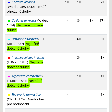
Coelotes atropos
1×
1×
2×
(Walckenaer, 1830)
Téměř
ohrožené druhy
Coelotes terrestris
(Wider,
1×
8×
8×
17×
1834)
Nejméně dotčené
druhy
Histopona torpida
(C. L.
6×
6×
Koch, 1837)
Nejméně
dotčené druhy
Inermocoelotes inermis
3×
3×
(L. Koch, 1855)
Nejméně
dotčené druhy
Tegenaria campestris
(C.
1×
1×
L. Koch, 1834)
Nejméně
dotčené druhy
Tegenaria domestica
1×
1×
(Clerck, 1757)
Nevhodné
pro hodnocení