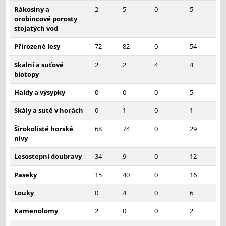
Rákosiny a
2
5
0
5
orobincové porosty
stojatých vod
Přirozené lesy
72
82
0
54
Skalní a suťové
2
2
4
4
biotopy
Haldy a výsypky
0
0
0
5
Skály a sutě v horách
0
1
0
1
Širokolisté horské
68
74
0
29
nivy
Lesostepní doubravy
34
9
0
12
Paseky
15
40
0
16
Louky
0
4
0
6
Kamenolomy
2
0
0
2