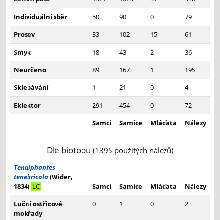
Individuální sběr
50
90
0
79
Prosev
33
102
15
61
Smyk
18
43
2
36
Neurčeno
89
167
1
195
Sklepávání
1
21
0
4
Eklektor
291
454
0
72
Samci
Samice
Mláďata
Nálezy
Dle biotopu
(1395 použitých nálezů)
Tenuiphantes
tenebricola
(Wider,
1834)
LC
Samci
Samice
Mláďata
Nálezy
Luční ostřicové
0
1
0
2
mokřady