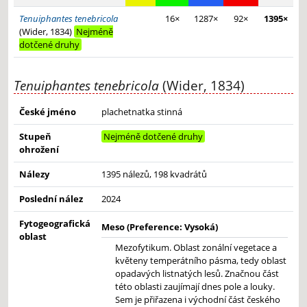
Tenuiphantes tenebricola
16×
1287×
92×
1395×
(Wider, 1834)
Nejméně
dotčené druhy
Tenuiphantes tenebricola
(Wider, 1834)
České jméno
plachetnatka stinná
Stupeň
Nejméně dotčené druhy
ohrožení
Nálezy
1395 nálezů, 198 kvadrátů
Poslední nález
2024
Fytogeografická
Meso (Preference: Vysoká)
oblast
Mezofytikum. Oblast zonální vegetace a
květeny temperátního pásma, tedy oblast
opadavých listnatých lesů. Značnou část
této oblasti zaujímají dnes pole a louky.
Sem je přiřazena i východní část českého