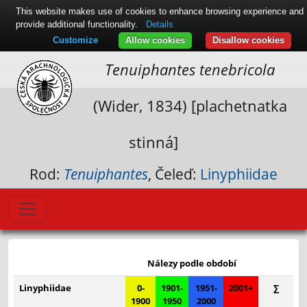
This website makes use of cookies to enhance browsing experience and
provide additional functionality.
Details
Customize
Allow cookies
Disallow cookies
Tenuiphantes tenebricola
(Wider, 1834) [plachetnatka
stinná]
Rod:
Tenuiphantes
, Čeleď:
Linyphiidae
Leaflet
|
© Seznam.cz a.s. a další
+
Nálezy podle období
−
Linyphiidae
0-
1901-
1951-
2001+
∑
1900
1950
2000