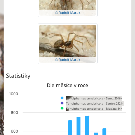
© Rudolf Macek
© Rudolf Macek
Statistiky
Dle měsíce v roce
Chart
1000
Tenuiphantes tenebricola -
Samci: 2016×
Bar chart with 3 data series.
Tenuiphantes tenebricola -
Samice: 2421×
The chart has 1 X axis displaying categories.
Tenuiphantes tenebricola -
Mláďata: 44×
The chart has 1 Y axis displaying values. Data ranges from 0 to 767.
800
600