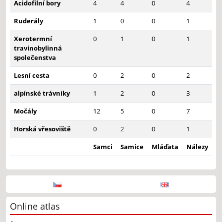
Acidofilní bory
4
4
0
4
Ruderály
1
0
0
1
Xerotermní
0
1
0
1
travinobylinná
společenstva
Lesní cesta
0
2
0
2
alpínské trávníky
1
2
0
3
Močály
12
5
0
7
Horská vřesoviště
0
2
0
1
Samci
Samice
Mláďata
Nálezy
Online atlas