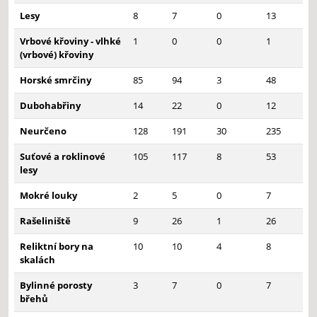
Lesy
8
7
0
13
Vrbové křoviny - vlhké
1
0
0
1
(vrbové) křoviny
Horské smrčiny
85
94
3
48
Dubohabřiny
14
22
0
12
Neurčeno
128
191
30
235
Suťové a roklinové
105
117
8
53
lesy
Mokré louky
2
5
0
7
Rašeliniště
9
26
1
26
Reliktní bory na
10
10
4
8
skalách
Bylinné porosty
3
7
0
7
břehů