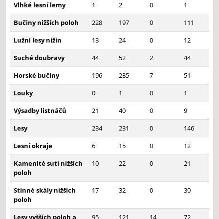
Vlhké lesní lemy
1
2
0
1
Bučiny nižších poloh
228
197
0
111
Lužní lesy nížin
13
24
0
12
Suché doubravy
44
52
2
44
Horské bučiny
196
235
7
51
Louky
0
1
0
1
Výsadby listnáčů
21
40
0
9
Lesy
234
231
0
146
Lesní okraje
6
15
0
12
Kamenité suti nižších
10
22
0
21
poloh
Stinné skály nižších
17
32
0
30
poloh
Lesy vyšších poloh a
95
121
14
72