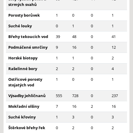
strmých svahů
Porosty borůvek
1
0
0
1
Suché louky
0
1
0
1
Břehy tekoucích vod
39
48
0
41
Podmáčené smrčiny
9
16
0
12
Horské biotopy
1
1
0
2
Rašelinné bory
2
2
0
4
Ostřicové porosty
1
0
0
1
stojatých vod
Výsadby jehličnanů
555
728
0
237
Mokřadní olšiny
7
16
2
16
Suché křoviny
1
3
0
3
Štěrkové břehy řek
0
2
0
2