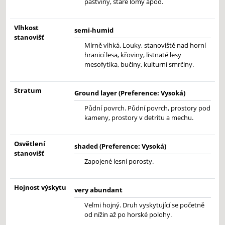
pastviny, staré lomy apod.
Vlhkost
semi-humid
stanovišť
Mírně vlhká. Louky, stanoviště nad horní
hranicí lesa, křoviny, listnaté lesy
mesofytika, bučiny, kulturní smrčiny.
Stratum
Ground layer (Preference: Vysoká)
Půdní povrch. Půdní povrch, prostory pod
kameny, prostory v detritu a mechu.
Osvětlení
shaded (Preference: Vysoká)
stanovišť
Zapojené lesní porosty.
Hojnost výskytu
very abundant
Velmi hojný. Druh vyskytující se početně
od nížin až po horské polohy.