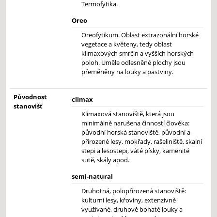
Termofytika.
Oreo
Oreofytikum. Oblast extrazonální horské
vegetace a květeny, tedy oblast
klimaxových smrčin a vyšších horských
poloh. Uměle odlesněné plochy jsou
přeměněny na louky a pastviny.
Původnost
climax
stanovišť
Klimaxová stanoviště, která jsou
minimálně narušena činností člověka:
původní horská stanoviště, původní a
přirozené lesy, mokřady, rašeliniště, skalní
stepi a lesostepi, váté písky, kamenité
sutě, skály apod.
semi-natural
Druhotná, polopřirozená stanoviště:
kulturní lesy, křoviny, extenzivně
využívané, druhově bohaté louky a