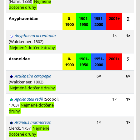
(Hahn, 1833)
Nejméně
dotčené druhy
Anyphaenidae
0-
1901-
1951-
2001+
∑
1900
1950
2000
Anyphaena accentuata
1×
1×
(Walckenaer, 1802)
Nejméně dotčené druhy
Araneidae
0-
1901-
1951-
2001+
∑
1900
1950
2000
Aculepeira ceropegia
6×
6×
(Walckenaer, 1802)
Nejméně dotčené druhy
Agalenatea redii
(Scopoli,
1×
1×
1763)
Nejméně dotčené
druhy
Araneus marmoreus
1×
1×
Clerck, 1757
Nejméně
dotčené druhy