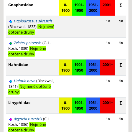
Gnaphosidae
0-
1901-
1951-
2001+
∑
1900
1950
2000
Haplodrassus silvestris
1×
1×
(Blackwall, 1833)
Nejméně
dotčené druhy
Zelotes petrensis
(C. L.
1×
1×
Koch, 1839)
Nejméně
dotčené druhy
Hahniidae
0-
1901-
1951-
2001+
∑
1900
1950
2000
Hahnia nava
(Blackwall,
1×
1×
1841)
Nejméně dotčené
druhy
Linyphiidae
0-
1901-
1951-
2001+
∑
1900
1950
2000
Agyneta rurestris
(C. L.
1×
1×
Koch, 1836)
Nejméně
dotčené druhy