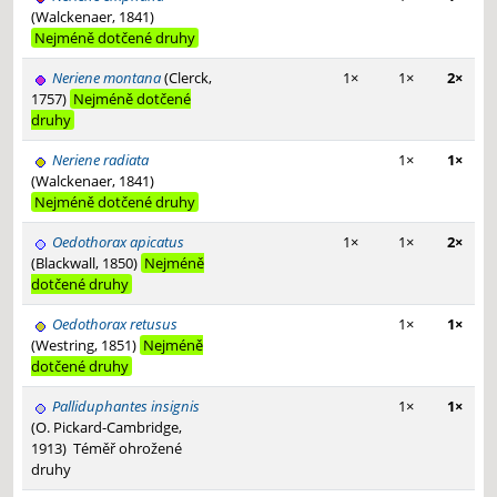
(Walckenaer, 1841)
Nejméně dotčené druhy
Neriene montana
(Clerck,
1×
1×
2×
1757)
Nejméně dotčené
druhy
Neriene radiata
1×
1×
(Walckenaer, 1841)
Nejméně dotčené druhy
Oedothorax apicatus
1×
1×
2×
(Blackwall, 1850)
Nejméně
dotčené druhy
Oedothorax retusus
1×
1×
(Westring, 1851)
Nejméně
dotčené druhy
Palliduphantes insignis
1×
1×
(O. Pickard-Cambridge,
1913)
Téměř ohrožené
druhy