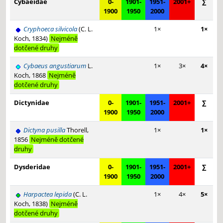
Cybaeidae
0-
1901-
1951-
2001+
∑
1900
1950
2000
Cryphoeca silvicola
(C. L.
1×
1×
Koch, 1834)
Nejméně
dotčené druhy
Cybaeus angustiarum
L.
1×
3×
4×
Koch, 1868
Nejméně
dotčené druhy
Dictynidae
0-
1901-
1951-
2001+
∑
1900
1950
2000
Dictyna pusilla
Thorell,
1×
1×
1856
Nejméně dotčené
druhy
Dysderidae
0-
1901-
1951-
2001+
∑
1900
1950
2000
Harpactea lepida
(C. L.
1×
4×
5×
Koch, 1838)
Nejméně
dotčené druhy