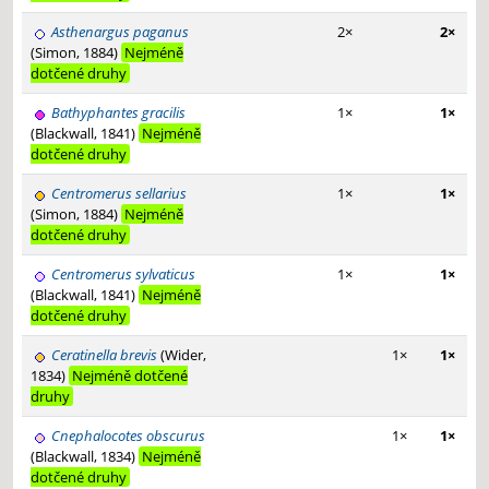
Asthenargus paganus
2×
2×
(Simon, 1884)
Nejméně
dotčené druhy
Bathyphantes gracilis
1×
1×
(Blackwall, 1841)
Nejméně
dotčené druhy
Centromerus sellarius
1×
1×
(Simon, 1884)
Nejméně
dotčené druhy
Centromerus sylvaticus
1×
1×
(Blackwall, 1841)
Nejméně
dotčené druhy
Ceratinella brevis
(Wider,
1×
1×
1834)
Nejméně dotčené
druhy
Cnephalocotes obscurus
1×
1×
(Blackwall, 1834)
Nejméně
dotčené druhy