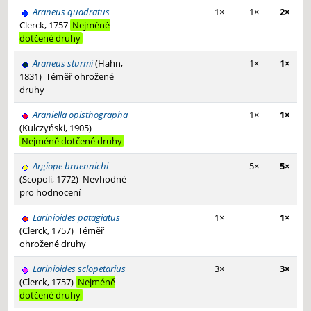
Araneus quadratus
1×
1×
2×
Clerck, 1757
Nejméně
dotčené druhy
Araneus sturmi
(Hahn,
1×
1×
1831)
Téměř ohrožené
druhy
Araniella opisthographa
1×
1×
(Kulczyński, 1905)
Nejméně dotčené druhy
Argiope bruennichi
5×
5×
(Scopoli, 1772)
Nevhodné
pro hodnocení
Larinioides patagiatus
1×
1×
(Clerck, 1757)
Téměř
ohrožené druhy
Larinioides sclopetarius
3×
3×
(Clerck, 1757)
Nejméně
dotčené druhy