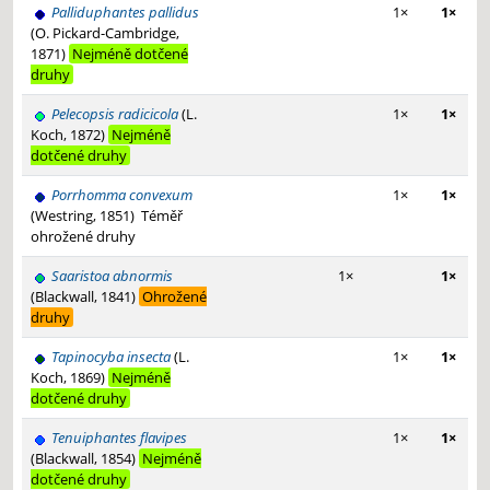
Palliduphantes pallidus
1×
1×
(O. Pickard-Cambridge,
1871)
Nejméně dotčené
druhy
Pelecopsis radicicola
(L.
1×
1×
Koch, 1872)
Nejméně
dotčené druhy
Porrhomma convexum
1×
1×
(Westring, 1851)
Téměř
ohrožené druhy
Saaristoa abnormis
1×
1×
(Blackwall, 1841)
Ohrožené
druhy
Tapinocyba insecta
(L.
1×
1×
Koch, 1869)
Nejméně
dotčené druhy
Tenuiphantes flavipes
1×
1×
(Blackwall, 1854)
Nejméně
dotčené druhy