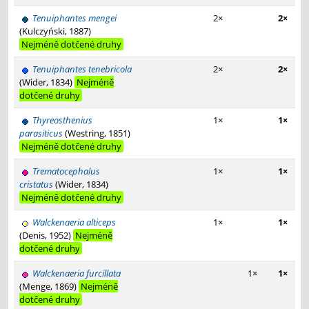
Tenuiphantes mengei
2×
2×
(Kulczyński, 1887)
Nejméně dotčené druhy
Tenuiphantes tenebricola
2×
2×
(Wider, 1834)
Nejméně
dotčené druhy
Thyreosthenius
1×
1×
parasiticus
(Westring, 1851)
Nejméně dotčené druhy
Trematocephalus
1×
1×
cristatus
(Wider, 1834)
Nejméně dotčené druhy
Walckenaeria alticeps
1×
1×
(Denis, 1952)
Nejméně
dotčené druhy
Walckenaeria furcillata
1×
1×
(Menge, 1869)
Nejméně
dotčené druhy