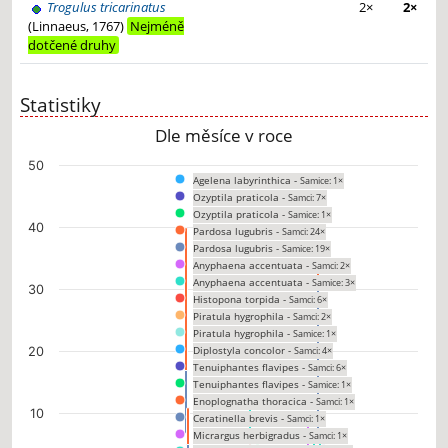
Trogulus tricarinatus
2×
2×
(Linnaeus, 1767)
Nejméně
dotčené druhy
Statistiky
Dle měsíce v roce
Chart
50
Agelena labyrinthica -
Samice: 1×
Bar chart with 200 data series.
Ozyptila praticola -
Samci: 7×
The chart has 1 X axis displaying categories.
Ozyptila praticola -
Samice: 1×
The chart has 1 Y axis displaying values. Data ranges from 0 to 40.
40
Pardosa lugubris -
Samci: 24×
Pardosa lugubris -
Samice: 19×
Anyphaena accentuata -
Samci: 2×
Anyphaena accentuata -
Samice: 3×
30
Histopona torpida -
Samci: 6×
Piratula hygrophila -
Samci: 2×
Piratula hygrophila -
Samice: 1×
Diplostyla concolor -
20
Samci: 4×
Tenuiphantes flavipes -
Samci: 6×
Tenuiphantes flavipes -
Samice: 1×
Enoplognatha thoracica -
Samci: 1×
10
Ceratinella brevis -
Samci: 1×
Micrargus herbigradus -
Samci: 1×