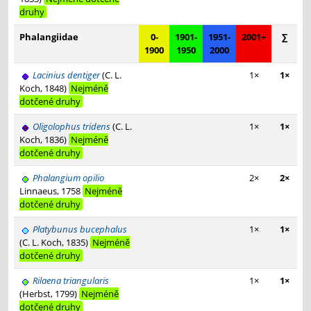
druhy
Phalangiidae
0-
1901-
1951-
2001+
∑
1900
1950
2000
Lacinius dentiger
(C. L.
1×
1×
Koch, 1848)
Nejméně
dotčené druhy
Oligolophus tridens
(C. L.
1×
1×
Koch, 1836)
Nejméně
dotčené druhy
Phalangium opilio
2×
2×
Linnaeus, 1758
Nejméně
dotčené druhy
Platybunus bucephalus
1×
1×
(C. L. Koch, 1835)
Nejméně
dotčené druhy
Rilaena triangularis
1×
1×
(Herbst, 1799)
Nejméně
dotčené druhy