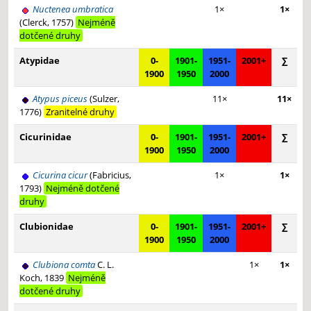
Nuctenea umbratica
1×
1×
(Clerck, 1757)
Nejméně
dotčené druhy
Atypidae
0-
1901-
1951-
2001+
∑
1900
1950
2000
Atypus piceus
(Sulzer,
11×
11×
1776)
Zranitelné druhy
Cicurinidae
0-
1901-
1951-
2001+
∑
1900
1950
2000
Cicurina cicur
(Fabricius,
1×
1×
1793)
Nejméně dotčené
druhy
Clubionidae
0-
1901-
1951-
2001+
∑
1900
1950
2000
Clubiona comta
C. L.
1×
1×
Koch, 1839
Nejméně
dotčené druhy