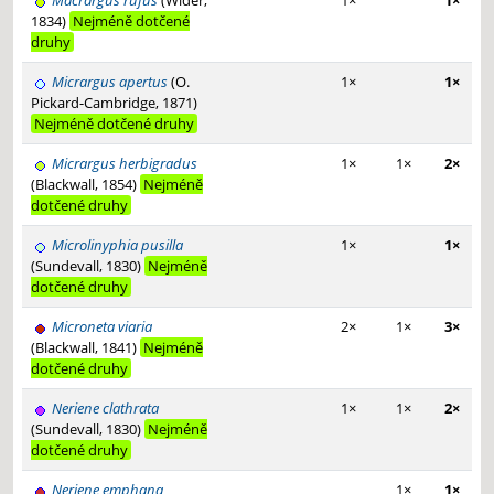
Macrargus rufus
(Wider,
1×
1×
1834)
Nejméně dotčené
druhy
Micrargus apertus
(O.
1×
1×
Pickard-Cambridge, 1871)
Nejméně dotčené druhy
Micrargus herbigradus
1×
1×
2×
(Blackwall, 1854)
Nejméně
dotčené druhy
Microlinyphia pusilla
1×
1×
(Sundevall, 1830)
Nejméně
dotčené druhy
Microneta viaria
2×
1×
3×
(Blackwall, 1841)
Nejméně
dotčené druhy
Neriene clathrata
1×
1×
2×
(Sundevall, 1830)
Nejméně
dotčené druhy
Neriene emphana
1×
1×