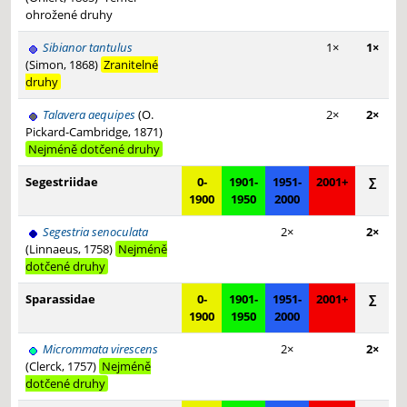
ohrožené druhy
Sibianor tantulus
1×
1×
(Simon, 1868)
Zranitelné
druhy
Talavera aequipes
(O.
2×
2×
Pickard-Cambridge, 1871)
Nejméně dotčené druhy
Segestriidae
0-
1901-
1951-
2001+
∑
1900
1950
2000
Segestria senoculata
2×
2×
(Linnaeus, 1758)
Nejméně
dotčené druhy
Sparassidae
0-
1901-
1951-
2001+
∑
1900
1950
2000
Micrommata virescens
2×
2×
(Clerck, 1757)
Nejméně
dotčené druhy