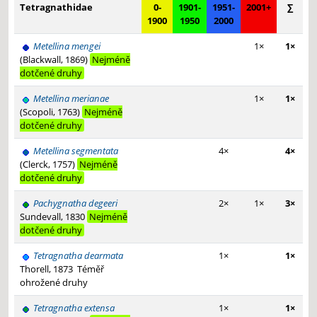
Tetragnathidae
0-
1901-
1951-
2001+
∑
1900
1950
2000
Metellina mengei
1×
1×
(Blackwall, 1869)
Nejméně
dotčené druhy
Metellina merianae
1×
1×
(Scopoli, 1763)
Nejméně
dotčené druhy
Metellina segmentata
4×
4×
(Clerck, 1757)
Nejméně
dotčené druhy
Pachygnatha degeeri
2×
1×
3×
Sundevall, 1830
Nejméně
dotčené druhy
Tetragnatha dearmata
1×
1×
Thorell, 1873
Téměř
ohrožené druhy
Tetragnatha extensa
1×
1×