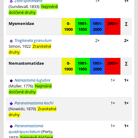
Zora spinimana
1×
1×
(Sundevall, 1833)
Nejméně
dotčené druhy
Mysmenidae
0-
1901-
1951-
2001+
∑
1900
1950
2000
Trogloneta granulum
2×
2×
Simon, 1922
Zranitelné
druhy
Nemastomatidae
0-
1901-
1951-
2001+
∑
1900
1950
2000
Nemastoma lugubre
1×
1×
(Müller, 1776)
Nejméně
dotčené druhy
Paranemastoma kochi
1×
1×
(Nowicki, 1870)
Zranitelné
druhy
Paranemastoma
1×
1×
quadripunctatum
(Perty,
1833)
Nejméně dotčené