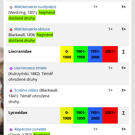
Walckenaeria nudipalpis
1×
1×
(Westring, 1851)
Nejméně
dotčené druhy
Walckenaeria obtusa
1×
1×
Blackwall, 1836
Nejméně
dotčené druhy
Liocranidae
0-
1901-
1951-
2001+
∑
1900
1950
2000
Liocranoeca striata
1×
1×
(Kulczyński, 1882)
Téměř
ohrožené druhy
Scotina celans
(Blackwall,
1×
1×
1841)
Téměř ohrožené
druhy
Lycosidae
0-
1901-
1951-
2001+
∑
1900
1950
2000
Alopecosa cuneata
1×
1×
(Clerck, 1757)
Nejméně