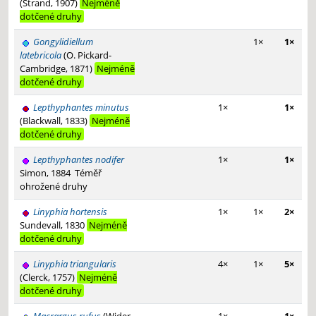
(Strand, 1907)
Nejméně
dotčené druhy
Gongylidiellum
1×
1×
latebricola
(O. Pickard-
Cambridge, 1871)
Nejméně
dotčené druhy
Lepthyphantes minutus
1×
1×
(Blackwall, 1833)
Nejméně
dotčené druhy
Lepthyphantes nodifer
1×
1×
Simon, 1884
Téměř
ohrožené druhy
Linyphia hortensis
1×
1×
2×
Sundevall, 1830
Nejméně
dotčené druhy
Linyphia triangularis
4×
1×
5×
(Clerck, 1757)
Nejméně
dotčené druhy