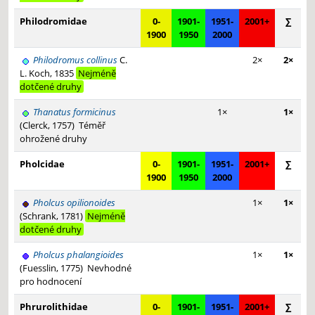
Philodromidae
0-
1901-
1951-
2001+
∑
1900
1950
2000
Philodromus collinus
C.
2×
2×
L. Koch, 1835
Nejméně
dotčené druhy
Thanatus formicinus
1×
1×
(Clerck, 1757)
Téměř
ohrožené druhy
Pholcidae
0-
1901-
1951-
2001+
∑
1900
1950
2000
Pholcus opilionoides
1×
1×
(Schrank, 1781)
Nejméně
dotčené druhy
Pholcus phalangioides
1×
1×
(Fuesslin, 1775)
Nevhodné
pro hodnocení
Phrurolithidae
0-
1901-
1951-
2001+
∑