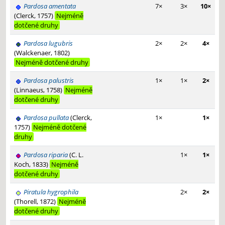
Pardosa amentata
7×
3×
10×
(Clerck, 1757)
Nejméně
dotčené druhy
Pardosa lugubris
2×
2×
4×
(Walckenaer, 1802)
Nejméně dotčené druhy
Pardosa palustris
1×
1×
2×
(Linnaeus, 1758)
Nejméně
dotčené druhy
Pardosa pullata
(Clerck,
1×
1×
1757)
Nejméně dotčené
druhy
Pardosa riparia
(C. L.
1×
1×
Koch, 1833)
Nejméně
dotčené druhy
Piratula hygrophila
2×
2×
(Thorell, 1872)
Nejméně
dotčené druhy