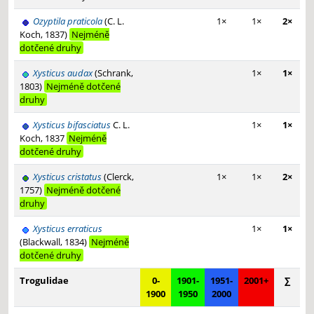
Ozyptila praticola
(C. L.
1×
1×
2×
Koch, 1837)
Nejméně
dotčené druhy
Xysticus audax
(Schrank,
1×
1×
1803)
Nejméně dotčené
druhy
Xysticus bifasciatus
C. L.
1×
1×
Koch, 1837
Nejméně
dotčené druhy
Xysticus cristatus
(Clerck,
1×
1×
2×
1757)
Nejméně dotčené
druhy
Xysticus erraticus
1×
1×
(Blackwall, 1834)
Nejméně
dotčené druhy
Trogulidae
0-
1901-
1951-
2001+
∑
1900
1950
2000