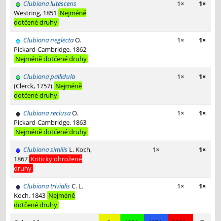
Clubiona lutescens
1×
1×
Westring, 1851
Nejméně
dotčené druhy
Clubiona neglecta
O.
1×
1×
Pickard-Cambridge, 1862
Nejméně dotčené druhy
Clubiona pallidula
1×
1×
(Clerck, 1757)
Nejméně
dotčené druhy
Clubiona reclusa
O.
1×
1×
Pickard-Cambridge, 1863
Nejméně dotčené druhy
Clubiona similis
L. Koch,
1×
1×
1867
Kriticky ohrožené
druhy
Clubiona trivialis
C. L.
1×
1×
Koch, 1843
Nejméně
dotčené druhy