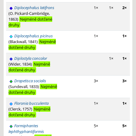
Diplocephalus latifrons
1×
1×
2×
(O. Pickard-Cambridge,
1863)
Nejméně dotčené
druhy
Diplocephalus picinus
1×
1×
(Blackwall, 1841)
Nejméně
dotčené druhy
Diplostyla concolor
1×
1×
(Wider, 1834)
Nejméně
dotčené druhy
Drapetisca socialis
3×
3×
(Sundevall, 1833)
Nejméně
dotčené druhy
Floronia bucculenta
1×
1×
(Clerck, 1757)
Nejméně
dotčené druhy
Formiphantes
5×
5×
lephthyphantiformis