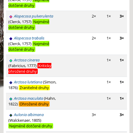
dotčené druhy
Alopecosa pulverulenta
2×
1×
3×
(Clerck, 1757)
Nejméně
dotčené druhy
Alopecosa trabalis
2×
1×
3×
(Clerck, 1757)
Nejméně
dotčené druhy
Arctosa cinerea
1×
1×
(Fabricius, 1777)
Kriticky
ohrožené druhy
Arctosa lutetiana
(Simon,
1×
1×
1876)
Zranitelné druhy
Arctosa maculata
(Hahn,
1×
1×
1822)
Ohrožené druhy
Aulonia albimana
3×
3×
(Walckenaer, 1805)
Nejméně dotčené druhy