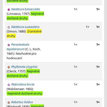
dotčené druhy
Neottiura bimaculata
1×
1×
(Linnaeus, 1767)
Nejméně
dotčené druhy
Neottiura suaveolens
1×
1×
(Simon, 1880)
Zranitelné
druhy
Parasteatoda
1×
1×
tepidariorum
(C. L. Koch,
1841)
Nevhodné pro
hodnocení
Phylloneta sisyphia
1×
1×
(Clerck, 1757)
Nejméně
dotčené druhy
Platnickina tincta
1×
1×
(Walckenaer, 1802)
Nejméně dotčené druhy
Robertus lividus
1×
1×
(Blackwall, 1836)
Nejméně