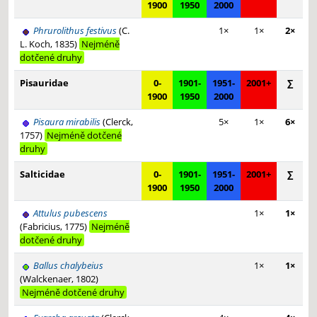
1900
1950
2000
Phrurolithus festivus
(C.
1×
1×
2×
L. Koch, 1835)
Nejméně
dotčené druhy
Pisauridae
0-
1901-
1951-
2001+
∑
1900
1950
2000
Pisaura mirabilis
(Clerck,
5×
1×
6×
1757)
Nejméně dotčené
druhy
Salticidae
0-
1901-
1951-
2001+
∑
1900
1950
2000
Attulus pubescens
1×
1×
(Fabricius, 1775)
Nejméně
dotčené druhy
Ballus chalybeius
1×
1×
(Walckenaer, 1802)
Nejméně dotčené druhy