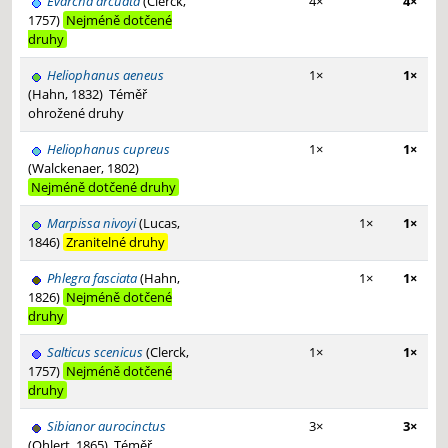
Evarcha arcuata
(Clerck,
4×
4×
1757)
Nejméně dotčené
druhy
Heliophanus aeneus
1×
1×
(Hahn, 1832)
Téměř
ohrožené druhy
Heliophanus cupreus
1×
1×
(Walckenaer, 1802)
Nejméně dotčené druhy
Marpissa nivoyi
(Lucas,
1×
1×
1846)
Zranitelné druhy
Phlegra fasciata
(Hahn,
1×
1×
1826)
Nejméně dotčené
druhy
Salticus scenicus
(Clerck,
1×
1×
1757)
Nejméně dotčené
druhy
Sibianor aurocinctus
3×
3×
(Ohlert, 1865)
Téměř