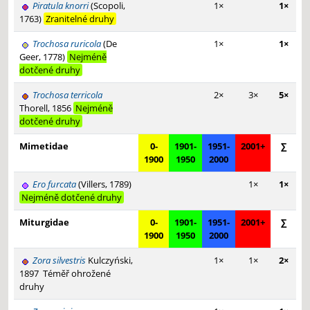
Piratula knorri
(Scopoli,
1×
1×
1763)
Zranitelné druhy
Trochosa ruricola
(De
1×
1×
Geer, 1778)
Nejméně
dotčené druhy
Trochosa terricola
2×
3×
5×
Thorell, 1856
Nejméně
dotčené druhy
Mimetidae
0-
1901-
1951-
2001+
∑
1900
1950
2000
Ero furcata
(Villers, 1789)
1×
1×
Nejméně dotčené druhy
Miturgidae
0-
1901-
1951-
2001+
∑
1900
1950
2000
Zora silvestris
Kulczyński,
1×
1×
2×
1897
Téměř ohrožené
druhy