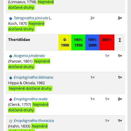
(Linnaeus, 1758)
Nejméně
dotčené druhy
Tetragnatha pinicola
L.
2×
2×
Koch, 1870
Nejméně
dotčené druhy
Theridiidae
0-
1901-
1951-
2001+
∑
1900
1950
2000
Asagena phalerata
1×
1×
(Panzer, 1801)
Nejméně
dotčené druhy
Enoplognatha latimana
1×
1×
Hippa & Oksala, 1982
Nejméně dotčené druhy
Enoplognatha ovata
1×
1×
2×
(Clerck, 1757)
Nejméně
dotčené druhy
Enoplognatha thoracica
1×
1×
(Hahn, 1833)
Nejméně