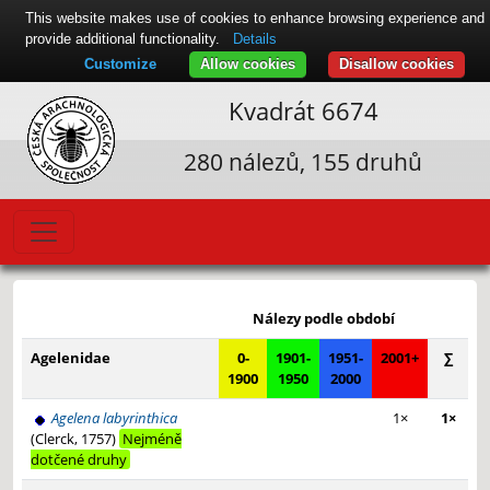
This website makes use of cookies to enhance browsing experience and
provide additional functionality.
Details
Customize
Allow cookies
Disallow cookies
Kvadrát 6674
280 nálezů, 155 druhů
Leaflet
|
© Seznam.cz a.s. a další
+
Nálezy podle období
−
Agelenidae
0-
1901-
1951-
2001+
∑
1900
1950
2000
Agelena labyrinthica
1×
1×
(Clerck, 1757)
Nejméně
dotčené druhy