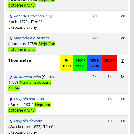
dotčené druhy
Robertus truncorum
(L.
2×
2×
Koch, 1872)
Téměř
ohrožené druhy
Steatoda bipunctata
2×
2×
(Linnaeus, 1758)
Nejméně
dotčené druhy
Thomisidae
0-
1901-
1951-
2001+
∑
1900
1950
2000
Misumena vatia
(Clerck,
2×
1×
3×
1757)
Nejméně dotčené
druhy
Ozyptila atomaria
1×
1×
(Panzer, 1801)
Nejméně
dotčené druhy
Ozyptila claveata
1×
1×
(Walckenaer, 1837)
Téměř
ohrožené druhy