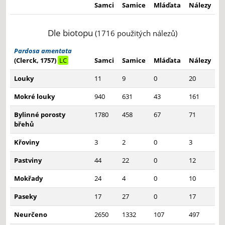
Samci
Samice
Mláďata
Nálezy
Dle biotopu
(1716 použitých nálezů)
Pardosa amentata
(Clerck, 1757)
LC
Samci
Samice
Mláďata
Nálezy
Louky
11
9
0
20
Mokré louky
940
631
43
161
Bylinné porosty
1780
458
67
71
břehů
Křoviny
3
2
0
3
Pastviny
44
22
0
12
Mokřady
24
4
0
10
Paseky
17
27
0
17
Neurčeno
2650
1332
107
497