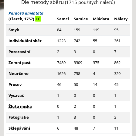
Dle metody sběru
(1715 použitých nálezů)
Pardosa amentata
(Clerck, 1757)
LC
Samci
Samice
Mláďata
Nálezy
Smyk
84
159
119
95
Individuální sběr
1223
742
55
361
Pozorování
2
9
0
7
Zemní past
7489
3309
375
862
Neurčeno
1626
758
4
329
Prosev
46
50
14
45
Vysavač
1
0
0
1
Žlutá miska
0
2
0
1
Fotografie
1
3
0
3
Sklepávání
6
48
7
11