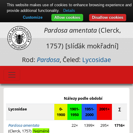
This website makes use of cookies to enhance browsing experience and
provide additional functionality.
Details
Customize
Allow cookies
Disallow cookies
Pardosa amentata
(Clerck,
1757) [slíďák mokřadní]
Rod:
Pardosa
, Čeleď:
Lycosidae
Leaflet
|
© Seznam.cz a.s. a další
+
Nálezy podle období
−
Lycosidae
0-
1901-
1951-
2001+
∑
1900
1950
2000
Pardosa amentata
22×
1399×
295×
1716×
(Clerck, 1757)
Nejméně