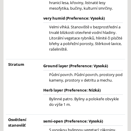
hranicí lesa, křoviny, listnaté lesy
mesofytika, bučiny, kulturní smrčiny.
very humid (Preference: Vysoká)
Velmi vlhká. Stanoviště v bezprostřední a
trvalé blízkosti otevřené vodní hladiny.
Litorální vegetace rybníků, hlinité či písčité
břehy a pobřežní porosty, štěrkové lavice,
rašeliniště.
Stratum
Ground layer (Preference: Vysoká)
Půdní povrch. Půdní povrch, prostory pod
kameny, prostory v detritu a mechu.
Herb layer (Preference: Nízká)
Bylinné patro. Byliny a polokeře obvykle
do výše 1 m.
Osvětlení
semi-open (Preference: Vysoká)
stanovišť
S vysokou bylinnou vegetací: rákosiny,