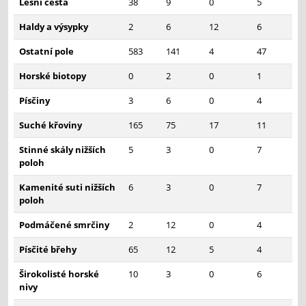
Lesní cesta
38
9
0
5
Haldy a výsypky
2
6
12
6
Ostatní pole
583
141
4
47
Horské biotopy
0
2
0
1
Písčiny
3
6
0
4
Suché křoviny
165
75
17
11
Stinné skály nižších
5
3
0
7
poloh
Kamenité suti nižších
6
3
0
7
poloh
Podmáčené smrčiny
2
12
0
4
Písčité břehy
65
12
5
4
Širokolisté horské
10
3
0
6
nivy