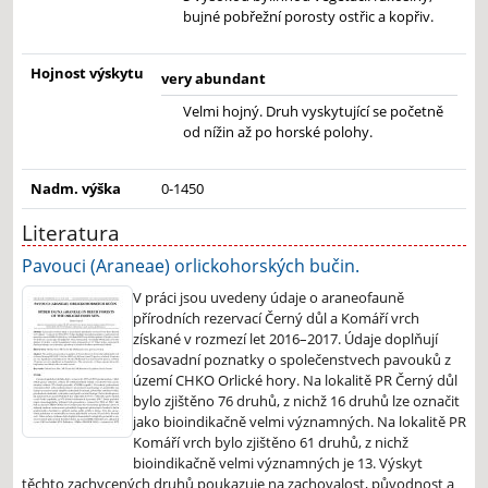
bujné pobřežní porosty ostřic a kopřiv.
Hojnost výskytu
very abundant
Velmi hojný. Druh vyskytující se početně
od nížin až po horské polohy.
Nadm. výška
0-1450
Literatura
Pavouci (Araneae) orlickohorských bučin.
V práci jsou uvedeny údaje o araneofauně
přírodních rezervací Černý důl a Komáří vrch
získané v rozmezí let 2016–2017. Údaje doplňují
dosavadní poznatky o společenstvech pavouků z
území CHKO Orlické hory. Na lokalitě PR Černý důl
bylo zjištěno 76 druhů, z nichž 16 druhů lze označit
jako bioindikačně velmi významných. Na lokalitě PR
Komáří vrch bylo zjištěno 61 druhů, z nichž
bioindikačně velmi významných je 13. Výskyt
těchto zachycených druhů poukazuje na zachovalost, původnost a