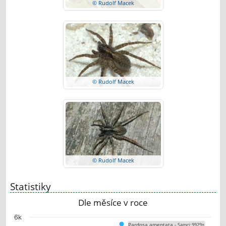
© Rudolf Macek
© Rudolf Macek
© Rudolf Macek
Statistiky
Dle měsíce v roce
Chart
6k
Pardosa amentata -
Samci: 9929×