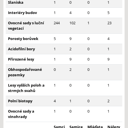
Slaniska
1
0
0
1
Interiéry budov
1
4
0
5
Ovocné sady s luční
244
102
1
23
vegetací
Porosty borůvek
5
9
0
4
Acidofilní bory
1
2
0
1
Přirozené lesy
1
9
0
9
Obhospodařované
0
2
0
1
pozemky
Lesy vyšších poloh a
1
0
0
1
strmých svahů
Polní biotopy
4
1
0
2
Ovocné sady a
1
0
0
1
vinohrady
Samci
Samice
Mláďata
Nálezy