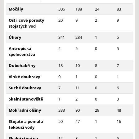
Močály
306
188
24
83
Ostřicové porosty
20
9
2
9
stojatých vod
Úhory
341
284
1
5
Antropická
2
5
0
5
společenstva
Dubohabřiny
18
10
8
7
Vlhké doubravy
0
1
0
1
Suché doubravy
7
11
0
6
Skalní stanoviště
1
2
0
3
Mokřadní olšiny
333
90
29
48
Stojaté a pomalu
50
47
1
16
tekoucí vody
Skalní stepi na
14
8
1
5