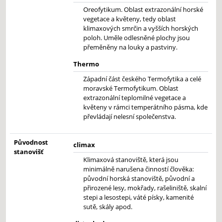
Oreofytikum. Oblast extrazonální horské
vegetace a květeny, tedy oblast
klimaxových smrčin a vyšších horských
poloh. Uměle odlesněné plochy jsou
přeměněny na louky a pastviny.
Thermo
Západní část českého Termofytika a celé
moravské Termofytikum. Oblast
extrazonální teplomilné vegetace a
květeny v rámci temperátního pásma, kde
převládají nelesní společenstva.
Původnost
climax
stanovišť
Klimaxová stanoviště, která jsou
minimálně narušena činností člověka:
původní horská stanoviště, původní a
přirozené lesy, mokřady, rašeliniště, skalní
stepi a lesostepi, váté písky, kamenité
sutě, skály apod.