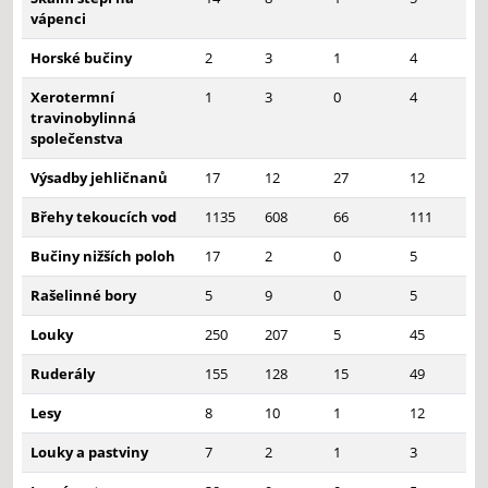
vápenci
Horské bučiny
2
3
1
4
Xerotermní
1
3
0
4
travinobylinná
společenstva
Výsadby jehličnanů
17
12
27
12
Břehy tekoucích vod
1135
608
66
111
Bučiny nižších poloh
17
2
0
5
Rašelinné bory
5
9
0
5
Louky
250
207
5
45
Ruderály
155
128
15
49
Lesy
8
10
1
12
Louky a pastviny
7
2
1
3