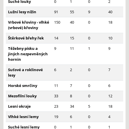
Suché louky
0
1
0
2
Lužní lesy nížin
91
55
9
40
Vrbové křoviny - vlhké
150
40
0
18
(vrbové) křoviny
Štěrkové břehy řek
14
15
0
10
Těžebny písku a
9
11
1
9
jiných nezpevněných
hornin
Suťové a roklinové
6
2
0
7
lesy
Horské smrčiny
11
7
0
6
Mezofilní louky
33
8
0
12
Lesní okraje
23
34
5
18
Vlhké lesní lemy
19
6
0
4
Suché lesní lemy
0
1
0
1