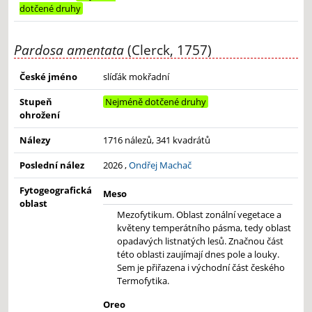
dotčené druhy
Pardosa amentata
(Clerck, 1757)
České jméno
slíďák mokřadní
Stupeň
Nejméně dotčené druhy
ohrožení
Nálezy
1716 nálezů, 341 kvadrátů
Poslední nález
2026 ,
Ondřej Machač
Fytogeografická
Meso
oblast
Mezofytikum. Oblast zonální vegetace a
květeny temperátního pásma, tedy oblast
opadavých listnatých lesů. Značnou část
této oblasti zaujímají dnes pole a louky.
Sem je přiřazena i východní část českého
Termofytika.
Oreo