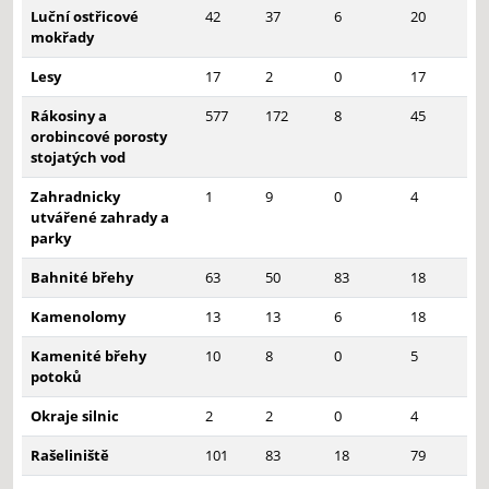
Luční ostřicové
42
37
6
20
mokřady
Lesy
17
2
0
17
Rákosiny a
577
172
8
45
orobincové porosty
stojatých vod
Zahradnicky
1
9
0
4
utvářené zahrady a
parky
Bahnité břehy
63
50
83
18
Kamenolomy
13
13
6
18
Kamenité břehy
10
8
0
5
potoků
Okraje silnic
2
2
0
4
Rašeliniště
101
83
18
79