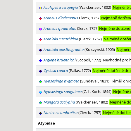
Aculepeira ceropegia
(Walckenaer, 1802)
Nejméně 
Araneus diadematus
Clerck, 1757
Nejméně dotčen
Araneus quadratus
Clerck, 1757
Nejméně dotčené
Araniella cucurbitina
(Clerck, 1757)
Nejméně dotče
Araniella opisthographa
(Kulczyński, 1905)
Nejméně
Argiope bruennichi
(Scopoli, 1772)
Nevhodné pro 
Cyclosa conica
(Pallas, 1772)
Nejméně dotčené dr
Hypsosinga pygmaea
(Sundevall, 1831)
Téměř ohr
Hypsosinga sanguinea
(C. L. Koch, 1844)
Nejméně 
Mangora acalypha
(Walckenaer, 1802)
Nejméně do
Nuctenea umbratica
(Clerck, 1757)
Nejméně dotče
Atypidae