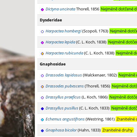
Dictyna uncinata
Thorell, 1856
Nejméně dotčené d
Dysderidae
Harpactea hombergi
(Scopoli, 1763)
Nejméně dotč
Harpactea lepida
(C. L. Koch, 1838)
Nejméně dotče
Harpactea rubicunda
(C. L. Koch, 1838)
Nejméně d
Gnaphosidae
Drassodes lapidosus
(Walckenaer, 1802)
Nejméně 
Drassodes pubescens
(Thorell, 1856)
Nejméně dot
Drassyllus praeficus
(L. Koch, 1866)
Nejméně dotče
Drassyllus pusillus
(C. L. Koch, 1833)
Nejméně dotč
Echemus angustifrons
(Westring, 1861)
Zranitelné
Gnaphosa bicolor
(Hahn, 1833)
Zranitelné druhy