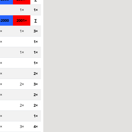
1×
1×
-2000
2001+
∑
×
1×
3×
×
1×
1×
1×
×
1×
×
2×
×
2×
3×
×
2×
2×
2×
×
1×
×
3×
4×