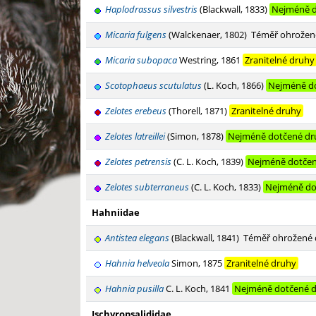
Haplodrassus silvestris
(Blackwall, 1833)
Nejméně d
Micaria fulgens
(Walckenaer, 1802)
Téměř ohrožen
Micaria subopaca
Westring, 1861
Zranitelné druhy
Scotophaeus scutulatus
(L. Koch, 1866)
Nejméně d
Zelotes erebeus
(Thorell, 1871)
Zranitelné druhy
Zelotes latreillei
(Simon, 1878)
Nejméně dotčené dr
Zelotes petrensis
(C. L. Koch, 1839)
Nejméně dotčen
Zelotes subterraneus
(C. L. Koch, 1833)
Nejméně do
Hahniidae
Antistea elegans
(Blackwall, 1841)
Téměř ohrožené 
Hahnia helveola
Simon, 1875
Zranitelné druhy
Hahnia pusilla
C. L. Koch, 1841
Nejméně dotčené 
Ischyropsalididae