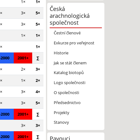
1×
1×
Česká
×
3×
5×
arachnologická
společnost
×
3×
5×
Čestní členové
1×
1×
Exkurze pro veřejnost
×
1×
Historie
-2000
2001+
∑
Jak se stát členem
×
2×
3×
Katalog biotopů
×
1×
2×
Logo společnosti
×
3×
4×
O společnosti
Předsednictvo
×
3×
5×
Projekty
-2000
2001+
∑
Stanovy
3×
3×
-2000
2001+
∑
Pavouci