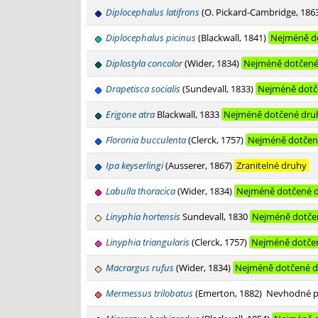
Diplocephalus latifrons
(O. Pickard-Cambridge, 186
Diplocephalus picinus
(Blackwall, 1841)
Nejméně d
Diplostyla concolor
(Wider, 1834)
Nejméně dotčené
Drapetisca socialis
(Sundevall, 1833)
Nejméně dotč
Erigone atra
Blackwall, 1833
Nejméně dotčené dru
Floronia bucculenta
(Clerck, 1757)
Nejméně dotčen
Ipa keyserlingi
(Ausserer, 1867)
Zranitelné druhy
Labulla thoracica
(Wider, 1834)
Nejméně dotčené 
Linyphia hortensis
Sundevall, 1830
Nejméně dotče
Linyphia triangularis
(Clerck, 1757)
Nejméně dotče
Macrargus rufus
(Wider, 1834)
Nejméně dotčené 
Mermessus trilobatus
(Emerton, 1882)
Nevhodné p