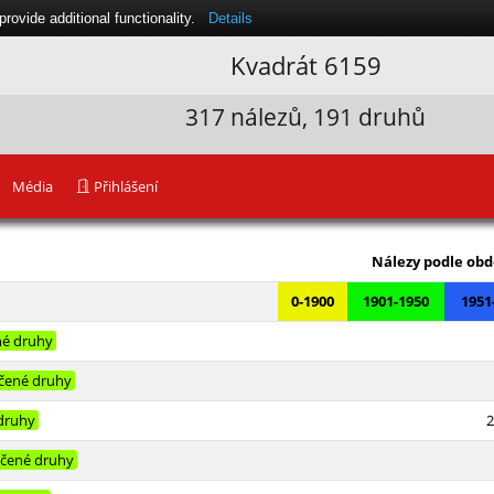
ovide additional functionality.
Details
Kvadrát 6159
317 nálezů, 191 druhů
Média
Přihlášení
Leaflet
|
Nálezy podle obd
0-1900
1901-1950
1951
é druhy
čené druhy
druhy
2
čené druhy