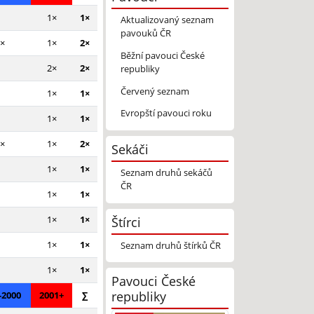
1×
1×
Aktualizovaný seznam
pavouků ČR
×
1×
2×
Běžní pavouci České
2×
2×
republiky
Červený seznam
1×
1×
Evropští pavouci roku
1×
1×
×
1×
2×
Sekáči
1×
1×
Seznam druhů sekáčů
ČR
1×
1×
Štírci
1×
1×
1×
1×
Seznam druhů štírků ČR
1×
1×
Pavouci České
republiky
-2000
2001+
∑