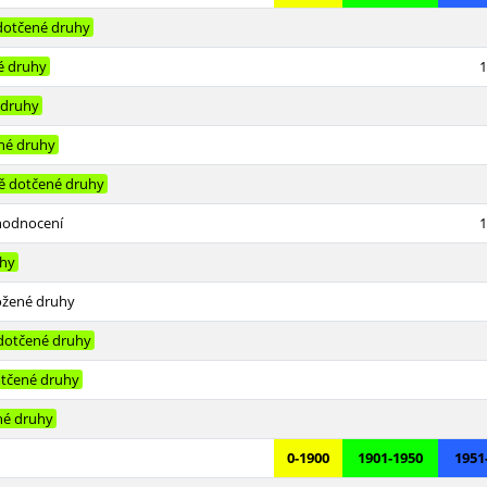
dotčené druhy
é druhy
1
 druhy
né druhy
 dotčené druhy
hodnocení
1
uhy
ožené druhy
dotčené druhy
tčené druhy
né druhy
0-1900
1901-1950
1951