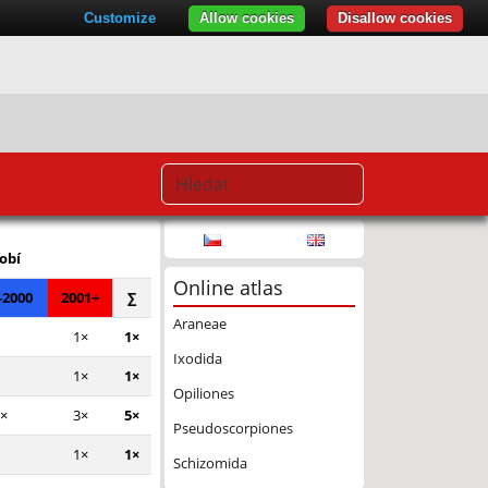
Customize
Allow cookies
Disallow cookies
© Seznam.cz a.s. a další
obí
Online atlas
-2000
2001+
∑
Araneae
1×
1×
Ixodida
1×
1×
Opiliones
×
3×
5×
Pseudoscorpiones
1×
1×
Schizomida