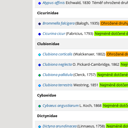
Atypus affinis
Eichwald, 1830
Téměř ohrožené dru
Cicurinidae
Brommella falcigera
(Balogh, 1935)
Ohrožené druh
Cicurina cicur
(Fabricius, 1793)
Nejméně dotčené 
Clubionidae
Clubiona corticalis
(Walckenaer, 1802)
Ohrožené d
Clubiona neglecta
O. Pickard-Cambridge, 1862
Nej
Clubiona pallidula
(Clerck, 1757)
Nejméně dotčené
Clubiona terrestris
Westring, 1851
Nejméně dotčen
Cybaeidae
Cybaeus angustiarum
L. Koch, 1868
Nejméně dotč
Dictynidae
Dictyna arundinacea
(Linnaeus, 1758)
Nejméně do