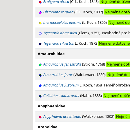
Eratigena atrica
(C. L. Koch, 1843)
Nejméně dotčen
Histopona torpida
(C. L. Koch, 1837)
Nejméně dotč
Inermocoelotes inermis
(L. Koch, 1855)
Nejméně do
Tegenaria domestica
(Clerck, 1757)
Nevhodné pro 
Tegenaria silvestris
L. Koch, 1872
Nejméně dotčené
Amaurobiidae
Amaurobius fenestralis
(Ström, 1768)
Nejméně dot
Amaurobius ferox
(Walckenaer, 1830)
Nejméně dot
Amaurobius jugorum
L. Koch, 1868
Téměř ohrožen
Callobius claustrarius
(Hahn, 1833)
Nejméně dotče
Anyphaenidae
Anyphaena accentuata
(Walckenaer, 1802)
Nejmén
Araneidae