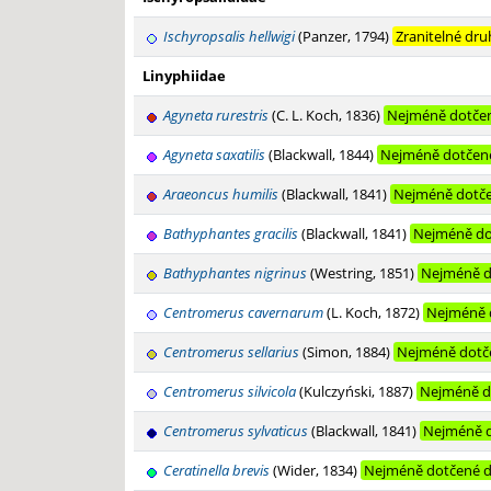
Ischyropsalis hellwigi
(Panzer, 1794)
Zranitelné dru
Linyphiidae
Agyneta rurestris
(C. L. Koch, 1836)
Nejméně dotče
Agyneta saxatilis
(Blackwall, 1844)
Nejméně dotčen
Araeoncus humilis
(Blackwall, 1841)
Nejméně dotč
Bathyphantes gracilis
(Blackwall, 1841)
Nejméně do
Bathyphantes nigrinus
(Westring, 1851)
Nejméně d
Centromerus cavernarum
(L. Koch, 1872)
Nejméně 
Centromerus sellarius
(Simon, 1884)
Nejméně dotč
Centromerus silvicola
(Kulczyński, 1887)
Nejméně d
Centromerus sylvaticus
(Blackwall, 1841)
Nejméně 
Ceratinella brevis
(Wider, 1834)
Nejméně dotčené 