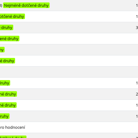
3)
Nejméně dotčené druhy
1
otčené druhy
1
 druhy
3
ené druhy
hy
é druhy
druhy
1
né druhy
2
né druhy
1
druhy
1
ro hodnocení