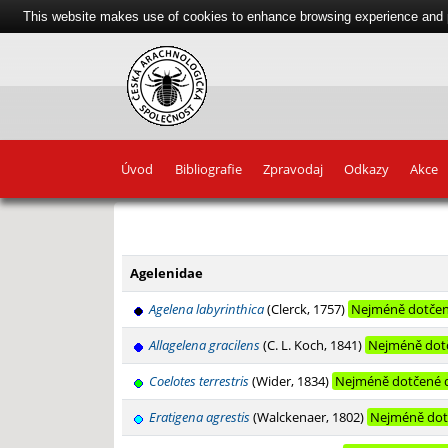
This website makes use of cookies to enhance browsing experience and pr
Úvod
Bibliografie
Zpravodaj
Odkazy
Akce
+
−
Agelenidae
Agelena labyrinthica
(Clerck, 1757)
Nejméně dotčen
Allagelena gracilens
(C. L. Koch, 1841)
Nejméně dot
Coelotes terrestris
(Wider, 1834)
Nejméně dotčené 
Eratigena agrestis
(Walckenaer, 1802)
Nejméně dot