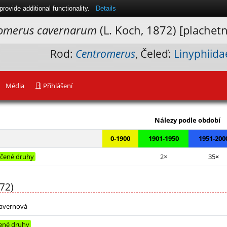
ovide additional functionality.
Details
omerus cavernarum
(L. Koch, 1872) [plachet
Rod:
Centromerus
, Čeleď:
Linyphiida
Média
Přihlášení
Leaflet
|
Nálezy podle období
0-1900
1901-1950
1951-200
čené druhy
2×
35×
72)
kavernová
ené druhy