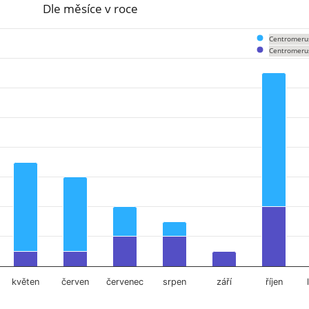
Dle měsíce v roce
Centromeru
Centromeru
om 0 to 15.
květen
červen
červenec
srpen
září
říjen