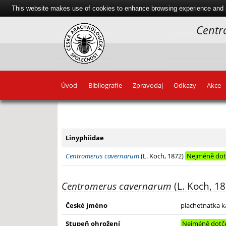
This website makes use of cookies to enhance browsing experience and pr
Centr
Úvod
Bibliografie
Zpravodaj
Odkazy
Akce
+
−
Linyphiidae
Centromerus cavernarum
(L. Koch, 1872)
Nejméně dot
Centromerus cavernarum
(L. Koch, 18
České jméno
plachetnatka 
Stupeň ohrožení
Nejméně dotč