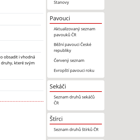
Stanovy
Pavouci
Aktualizovaný seznam
pavouků ČR
Běžní pavouci České
republiky
to obsadit i vhodná
Červený seznam
é druhy, které svým
Evropští pavouci roku
Sekáči
Seznam druhů sekáčů
ČR
Štírci
Seznam druhů štírků ČR