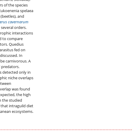
s of the species
 Eukoenenia spelaea
(beetles), and
erus cavernarum
 several orders.
rophic interactions
ed to compare
ators. Quedius
arasitus fed on
 discussed. In
 be carnivorous. A
l predators.
s detected only in
ophic niche overlaps
etween
overlap was found
xpected, the high
in the studied
hat intraguild diet
rranean ecosystems.