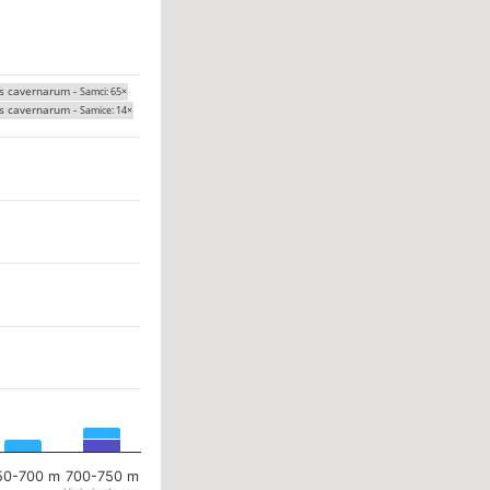
s cavernarum -
Samci: 65×
s cavernarum -
Samice: 14×
50-700 m
700-750 m