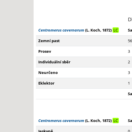
End of interactive chart.
D
Centromerus cavernarum
(L. Koch, 1872)
LC
S
Zemní past
56
Prosev
3
Individuální sběr
2
Neurčeno
3
Eklektor
1
S
Centromerus cavernarum
(L. Koch, 1872)
LC
S
Jeskyně
0