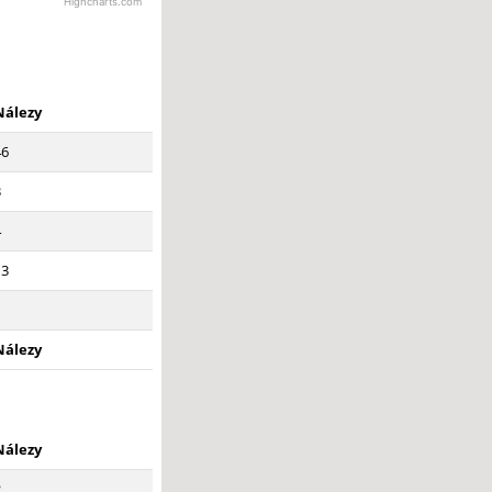
Highcharts.com
Nálezy
46
3
4
13
1
Nálezy
Nálezy
2