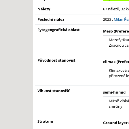
Nálezy
67 nálezů, 32 
Poslední nález
2023 ,
Milan Ře
Fytogeografická oblast
Meso (Prefere
Mezofytikum
Značnou čás
Původnost stanovišť
climax (Prefe
Klimaxová s
přirozené le
Vlhkost stanovišť
semi-humid
Mírně vlhká.
smrčiny.
Stratum
Ground layer 