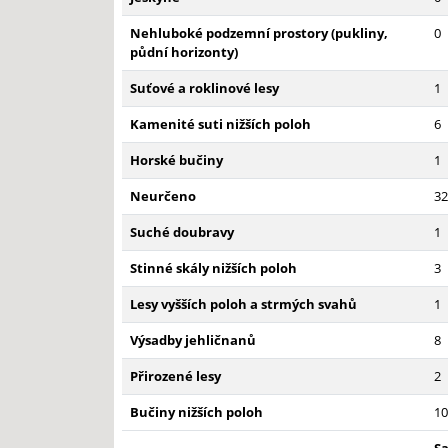
Nehluboké podzemní prostory (pukliny,
0
půdní horizonty)
Suťové a roklinové lesy
1
Kamenité suti nižších poloh
6
Horské bučiny
1
Neurčeno
32
Suché doubravy
1
Stinné skály nižších poloh
3
Lesy vyšších poloh a strmých svahů
1
Výsadby jehličnanů
8
Přirozené lesy
2
Bučiny nižších poloh
10