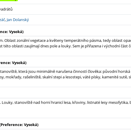
kvadrátů
záč
,
Jan Dolanský
nce: Vysoká)
. Oblast zonální vegetace a květeny temperátního pásma, tedy oblast opad
t této oblasti zaujímají dnes pole a louky. Sem je přiřazena i východní část
rence: Vysoká)
tanoviště, která jsou minimálně narušena činností člověka: původní horská
sy, mokřady, rašeliniště, skalní stepi a lesostepi, váté písky, kamenité sutě, 
 Louky, stanoviště nad horní hranicí lesa, křoviny, listnaté lesy mesofytika, 
(Preference: Vysoká)