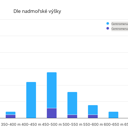
Dle nadmořské výšky
Centromeru
Centromeru
om 0 to 27.
350-400 m
400-450 m
450-500 m
500-550 m
550-600 m
600-650 m
6