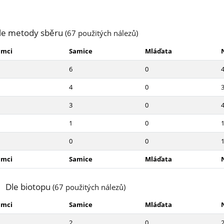
le metody sběru
(67 použitých nálezů)
amci
Samice
Mláďata
6
0
4
0
3
0
1
0
0
0
amci
Samice
Mláďata
Dle biotopu
(67 použitých nálezů)
amci
Samice
Mláďata
2
0