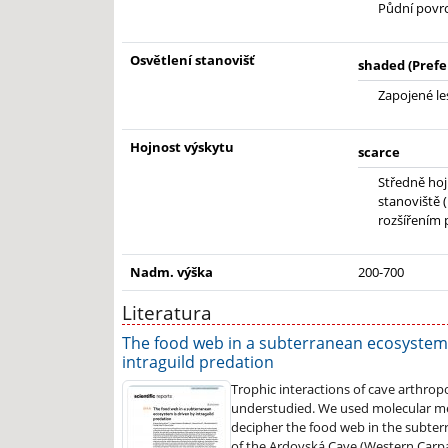
Půdní povrc
Osvětlení stanovišť
shaded (Prefe
Zapojené le
Hojnost výskytu
scarce
Středně hoj
stanoviště 
rozšířením 
Nadm. výška
200-700
Literatura
The food web in a subterranean ecosystem 
intraguild predation
Trophic interactions of cave arthro
understudied. We used molecular m
decipher the food web in the subte
of the Ardovská Cave (Western Carpa