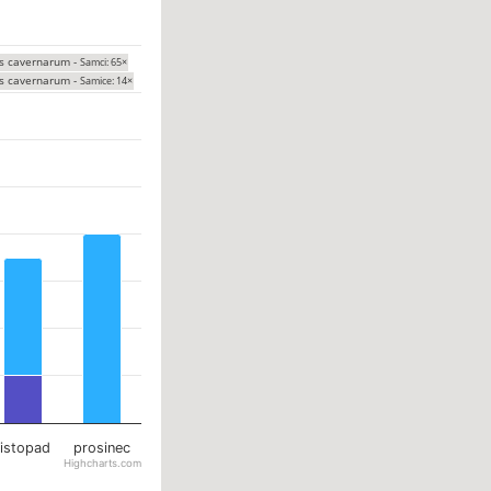
s cavernarum -
Samci: 65×
s cavernarum -
Samice: 14×
listopad
prosinec
Highcharts.com