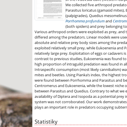
We collected five arthropod predator
Parasitus loricatus (gamasid mites),
(palpigrades), Quedius mesomelinus 
Porrhomma profundum
and
Centrom
(both spiders) and prey belonging to
Various arthropod orders were exploited as prey, and t
differed among the predators. Linear models were us
absolute and relative prey body sizes among the pred
exploited relatively small prey, while Eukoenenia and P
relatively large prey. Exploitation of eggs or cadavers is
contrast to previous studies, Eukoenenia was found to
high proportion of intraguild predation was found in al
Intraspecific consumption (most likely cannibalism) wa
mites and beetles. Using Pianka’s index, the highest tr
were found between Porrhomma and Parasitus and b
Centromerus and Eukoenenia, while the lowest niche 
between Parasitus and Quedius. Contrary to what we e
availability of Diptera and Isopoda as a potential prey 
system was not corroborated. Our work demonstrates t
plays an important role in predators occupying subte
Statistiky