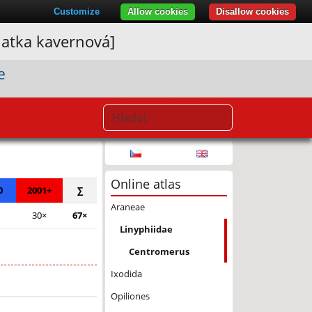
Customize
Allow cookies
Disallow cookies
natka kavernová]
e
© Seznam.cz a.s. a další
Online atlas
0
2001+
∑
Araneae
30×
67×
Linyphiidae
Centromerus
Ixodida
Opiliones