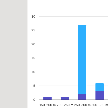
Chart
30
Bar chart with 2 data series.
The chart has 1 X axis displaying categories.
25
The chart has 1 Y axis displaying values. Data ranges fr
20
15
10
5
0
150-200 m
200-250 m
250-300 m
300-350 m