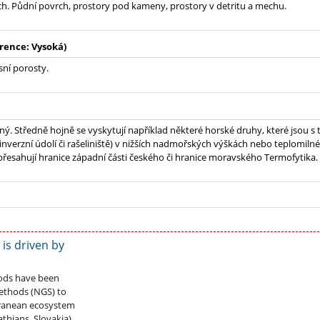
h. Půdní povrch, prostory pod kameny, prostory v detritu a mechu.
rence: Vysoká)
sní porosty.
ný. Středně hojně se vyskytují například některé horské druhy, které jsou s 
(inverzní údolí či rašeliniště) v nižších nadmořských výškách nebo teplomiln
přesahují hranice západní části českého či hranice moravského Termofytika.
is driven by
pods have been
ethods (NGS) to
rranean ecosystem
thians, Slovakia).