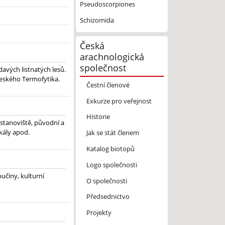
Pseudoscorpiones
Schizomida
Česká
arachnologická
společnost
avých listnatých lesů.
 českého Termofytika.
Čestní členové
Exkurze pro veřejnost
Historie
 stanoviště, původní a
skály apod.
Jak se stát členem
Katalog biotopů
Logo společnosti
bučiny, kulturní
O společnosti
Předsednictvo
Projekty