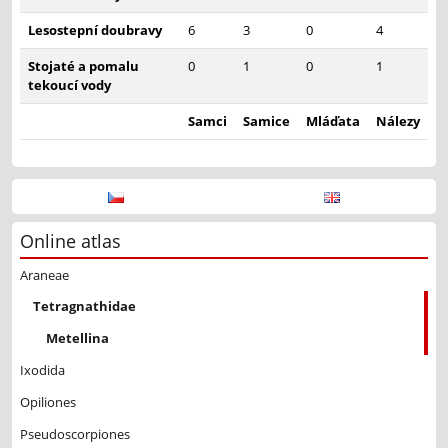
Lesostepní doubravy
6
3
0
4
Stojaté a pomalu
0
1
0
1
tekoucí vody
Samci
Samice
Mláďata
Nálezy
Online atlas
Araneae
Tetragnathidae
Metellina
Ixodida
Opiliones
Pseudoscorpiones