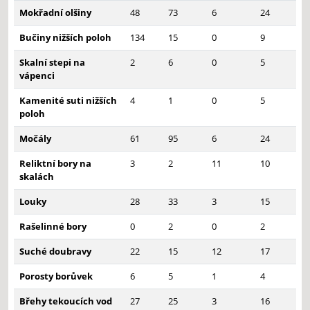
Mokřadní olšiny
48
73
6
24
Bučiny nižších poloh
134
15
0
9
Skalní stepi na
2
6
0
5
vápenci
Kamenité suti nižších
4
1
0
5
poloh
Močály
61
95
6
24
Reliktní bory na
3
2
11
10
skalách
Louky
28
33
3
15
Rašelinné bory
0
2
0
2
Suché doubravy
22
15
12
17
Porosty borůvek
6
5
1
4
Břehy tekoucích vod
27
25
3
16