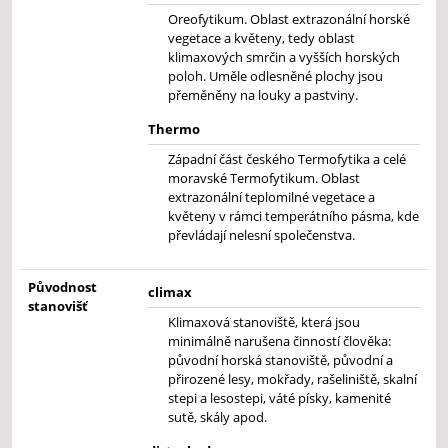
Oreofytikum. Oblast extrazonální horské
vegetace a květeny, tedy oblast
klimaxových smrčin a vyšších horských
poloh. Uměle odlesněné plochy jsou
přeměněny na louky a pastviny.
Thermo
Západní část českého Termofytika a celé
moravské Termofytikum. Oblast
extrazonální teplomilné vegetace a
květeny v rámci temperátního pásma, kde
převládají nelesní společenstva.
Původnost
climax
stanovišť
Klimaxová stanoviště, která jsou
minimálně narušena činností člověka:
původní horská stanoviště, původní a
přirozené lesy, mokřady, rašeliniště, skalní
stepi a lesostepi, váté písky, kamenité
sutě, skály apod.