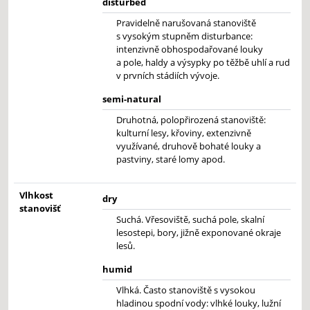
disturbed
Pravidelně narušovaná stanoviště
s vysokým stupněm disturbance:
intenzivně obhospodařované louky
a pole, haldy a výsypky po těžbě uhlí a rud
v prvních stádiích vývoje.
semi-natural
Druhotná, polopřirozená stanoviště:
kulturní lesy, křoviny, extenzivně
využívané, druhově bohaté louky a
pastviny, staré lomy apod.
Vlhkost
dry
stanovišť
Suchá. Vřesoviště, suchá pole, skalní
lesostepi, bory, jižně exponované okraje
lesů.
humid
Vlhká. Často stanoviště s vysokou
hladinou spodní vody: vlhké louky, lužní