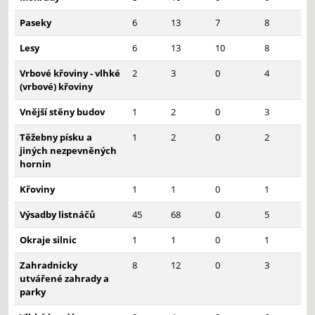
Paseky
6
13
7
8
Lesy
6
13
10
8
Vrbové křoviny - vlhké
2
3
0
4
(vrbové) křoviny
Vnější stěny budov
1
2
0
3
Těžebny písku a
1
2
0
2
jiných nezpevněných
hornin
Křoviny
1
1
0
1
Výsadby listnáčů
45
68
0
5
Okraje silnic
1
1
0
1
Zahradnicky
8
12
0
3
utvářené zahrady a
parky