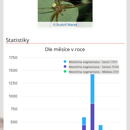
© Rudolf Macek
Statistiky
Dle měsíce v roce
Chart
1750
Metellina segmentata -
Samci: 1191×
Bar chart with 3 data series.
Metellina segmentata -
Samice: 1514×
The chart has 1 X axis displaying categories.
1500
Metellina segmentata -
Mláďata: 272×
The chart has 1 Y axis displaying values. Data ranges from 0 to 1514.
1250
1000
750
500