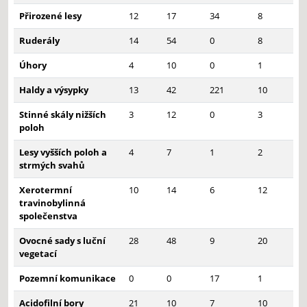
Přirozené lesy
12
17
34
8
Ruderály
14
54
0
8
Úhory
4
10
0
1
Haldy a výsypky
13
42
221
10
Stinné skály nižších
3
12
0
3
poloh
Lesy vyšších poloh a
4
7
1
2
strmých svahů
Xerotermní
10
14
6
12
travinobylinná
společenstva
Ovocné sady s luční
28
48
9
20
vegetací
Pozemní komunikace
0
0
17
1
Acidofilní bory
21
10
7
10