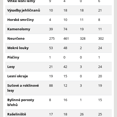
Vlhké lesní lemy
9
4
0
6
Výsadby jehličnanů
10
18
18
21
Horské smrčiny
4
10
11
8
Kamenolomy
39
74
19
11
Neurčeno
275
461
328
302
Mokré louky
53
48
2
24
Písčiny
1
0
0
1
Lesy
21
42
3
24
Lesní okraje
19
15
0
20
Suťové a roklinové
88
12
3
19
lesy
Bylinné porosty
8
16
1
15
břehů
Rašeliniště
17
18
26
25