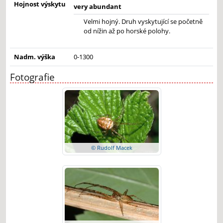
Hojnost výskytu
very abundant
Velmi hojný. Druh vyskytující se početně
od nížin až po horské polohy.
Nadm. výška
0-1300
Fotografie
© Rudolf Macek