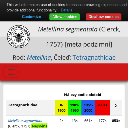
This website makes use of cookies to enhance browsing experience and
provide additional functionality.
Details
Customize
Allow cookies
Disallow cookies
Metellina segmentata
(Clerck,
1757) [meta podzimní]
Rod:
Metellina
, Čeleď:
Tetragnathidae
Leaflet
|
© Seznam.cz a.s. a další
+
Nálezy podle období
−
Tetragnathidae
0-
1901-
1951-
2001+
∑
1900
1950
2000
Metellina segmentata
2×
13×
661×
177×
853×
(Clerck, 1757)
Nejméně