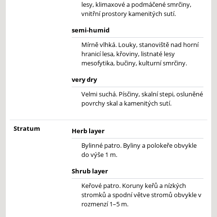
lesy, klimaxové a podmáčené smrčiny,
vnitřní prostory kamenitých sutí.
semi-humid
Mírně vlhká. Louky, stanoviště nad horní
hranicí lesa, křoviny, listnaté lesy
mesofytika, bučiny, kulturní smrčiny.
very dry
Velmi suchá. Písčiny, skalní stepi, osluněné
povrchy skal a kamenitých sutí.
Stratum
Herb layer
Bylinné patro. Byliny a polokeře obvykle
do výše 1 m.
Shrub layer
Keřové patro. Koruny keřů a nízkých
stromků a spodní větve stromů obvykle v
rozmenzí 1–5 m.