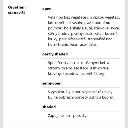
Osvětlení
open
stanovišť
Většinou bez vegetace či s nízkou vegetací,
kde osvětlení zasahuje až k půdnímu
povrchu: holé skály a sutě, štěrkové lavice,
stěny budov, písčiny, skalní stepi, kosené
louky, pole, vřesoviště, stanoviště nad
horní hranicí lesa, rašeliniště.
partly shaded
Společenstva s roztroušenými keři a
stromy: skalní lesostepi, lesní okraje,
křoviny, kosodřevina, světlé bory.
semi-open
S vysokou bylinnou vegetací: rákosiny,
bujné pobřežní porosty ostřic a kopřiv.
shaded
Zapojené lesní porosty.