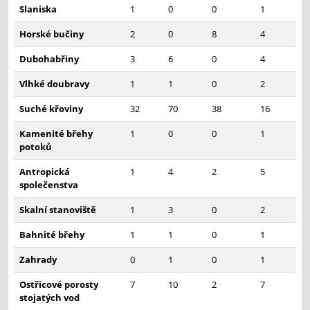
Slaniska
1
0
0
1
Horské bučiny
2
0
8
4
Dubohabřiny
3
6
0
4
Vlhké doubravy
1
1
0
2
Suché křoviny
32
70
38
16
Kamenité břehy
1
0
0
1
potoků
Antropická
1
4
2
5
společenstva
Skalní stanoviště
1
3
0
2
Bahnité břehy
1
1
0
1
Zahrady
0
1
0
1
Ostřicové porosty
7
10
2
7
stojatých vod