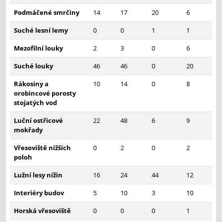
Podmáčené smrčiny
14
17
20
6
Suché lesní lemy
0
0
1
1
Mezofilní louky
2
3
0
6
Suché louky
46
46
0
20
Rákosiny a
10
14
0
8
orobincové porosty
stojatých vod
Luční ostřicové
22
48
6
9
mokřady
Vřesoviště nižších
0
2
0
2
poloh
Lužní lesy nížin
16
24
44
12
Interiéry budov
5
10
3
10
Horská vřesoviště
0
0
0
1