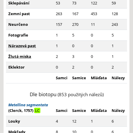
Sklepávání
53
73
122
59
Zemní past
263
167
453
128
Neurčeno
157
270
11
243
Fotografie
1
5
0
5
Nárazová past
1
0
0
1
Žlutá miska
2
3
0
1
Eklektor
0
2
0
2
Samci
Samice
Mláďata
Nálezy
Dle biotopu
(853 použitých nálezů)
Metellina segmentata
(Clerck, 1757)
LC
Samci
Samice
Mláďata
Nálezy
Louky
4
12
1
6
Mokřady
8
10
0
6