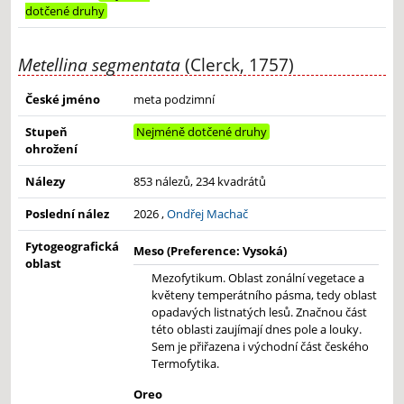
dotčené druhy
Metellina segmentata
(Clerck, 1757)
České jméno
meta podzimní
Stupeň
Nejméně dotčené druhy
ohrožení
Nálezy
853 nálezů, 234 kvadrátů
Poslední nález
2026 ,
Ondřej Machač
Fytogeografická
Meso (Preference: Vysoká)
oblast
Mezofytikum. Oblast zonální vegetace a
květeny temperátního pásma, tedy oblast
opadavých listnatých lesů. Značnou část
této oblasti zaujímají dnes pole a louky.
Sem je přiřazena i východní část českého
Termofytika.
Oreo