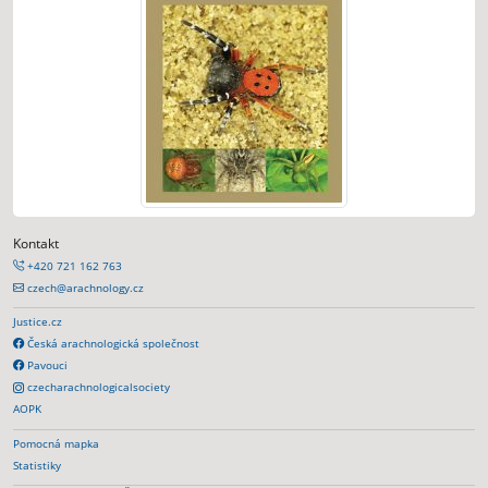
Kontakt
+420 721 162 763
czech@arachnology.cz
Justice.cz
Česká arachnologická společnost
Pavouci
czecharachnologicalsociety
AOPK
Pomocná mapka
Statistiky