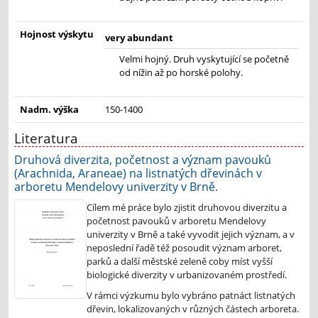
Hojnost výskytu
very abundant
Velmi hojný. Druh vyskytující se početně
od nížin až po horské polohy.
Nadm. výška
150-1400
Literatura
Druhová diverzita, početnost a význam pavouků
(Arachnida, Araneae) na listnatých dřevinách v
arboretu Mendelovy univerzity v Brně.
Cílem mé práce bylo zjistit druhovou diverzitu a
početnost pavouků v arboretu Mendelovy
univerzity v Brně a také vyvodit jejich význam, a v
neposlední řadě též posoudit význam arboret,
parků a další městské zeleně coby míst vyšší
biologické diverzity v urbanizovaném prostředí.
V rámci výzkumu bylo vybráno patnáct listnatých
dřevin, lokalizovaných v různých částech arboreta.