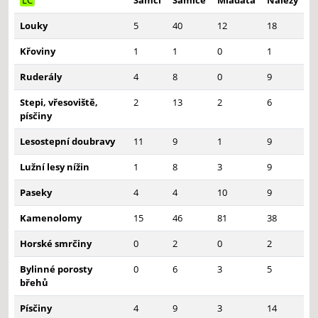
LC
Samci
Samice
Mláďata
Nálezy
Louky
5
40
12
18
Křoviny
1
1
0
1
Ruderály
4
8
0
9
Stepi, vřesoviště,
2
13
2
6
písčiny
Lesostepní doubravy
11
9
1
9
Lužní lesy nížin
1
8
3
9
Paseky
4
4
10
9
Kamenolomy
15
46
81
38
Horské smrčiny
0
2
0
2
Bylinné porosty
0
6
3
5
břehů
Písčiny
4
9
3
14