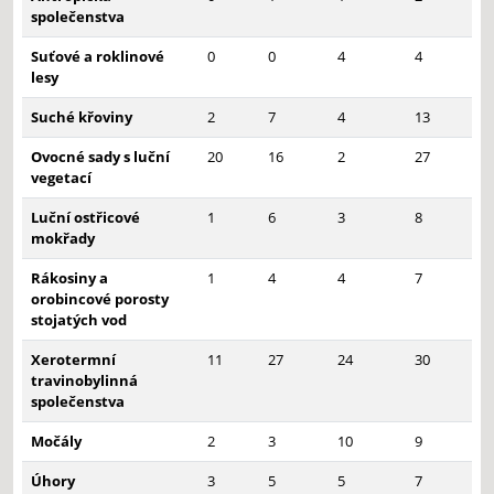
společenstva
Suťové a roklinové
0
0
4
4
lesy
Suché křoviny
2
7
4
13
Ovocné sady s luční
20
16
2
27
vegetací
Luční ostřicové
1
6
3
8
mokřady
Rákosiny a
1
4
4
7
orobincové porosty
stojatých vod
Xerotermní
11
27
24
30
travinobylinná
společenstva
Močály
2
3
10
9
Úhory
3
5
5
7