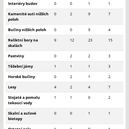
Interiéry budov
0
0
1
1
Kamenité suti nižších
0
2
9
7
poloh
Bučiny nižších poloh
0
0
9
4
Reliktní bory na
9
12
23
15
skalách
Pastviny
0
2
2
3
Těžební jámy
1
1
1
3
Horské bučiny
0
2
1
2
Lesy
4
2
4
7
Stojaté a pomalu
1
1
0
2
tekoucí vody
Skalní a suťové
0
0
1
1
biotopy