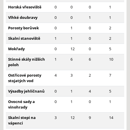
Horská vřesoviště
0
0
0
1
Vlhké doubravy
0
0
1
1
Porosty borůvek
0
1
0
2
Skalní stanoviště
1
1
0
2
Mokřady
0
12
0
5
Stinné skály nižších
1
6
6
10
poloh
Ostřicové porosty
4
3
2
7
stojatých vod
Výsadby jehličnanů
0
1
4
5
Ovocné sady a
0
1
0
1
vinohrady
Skalní stepi na
3
12
9
14
vápenci