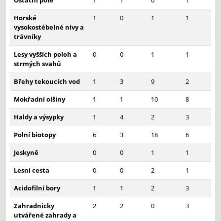
Ostatní pole
1
1
0
1
Horské
1
0
1
1
vysokostébelné nivy a
trávníky
Lesy vyšších poloh a
0
0
1
1
strmých svahů
Břehy tekoucích vod
1
3
9
2
Mokřadní olšiny
1
1
10
8
Haldy a výsypky
1
4
2
3
Polní biotopy
6
3
18
6
Jeskyně
0
0
1
1
Lesní cesta
0
0
2
1
Acidofilní bory
1
1
2
3
Zahradnicky
2
2
0
3
utvářené zahrady a