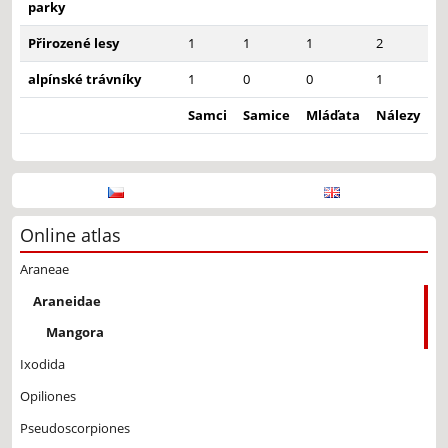
parky
Přirozené lesy
1
1
1
2
alpínské trávníky
1
0
0
1
Samci
Samice
Mláďata
Nálezy
Online atlas
Araneae
Araneidae
Mangora
Ixodida
Opiliones
Pseudoscorpiones