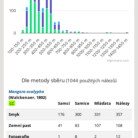
100
0
100-150 m
200-250 m
300-350 m
400-450 m
500-550 m
600-650 m
700-750 m
800-850 m
900-950 m
1000-1050 m
1100-1150 m
1200-1250 m
1300-1350 m
1400-1450 m
Highcharts.com
End of interactive chart.
Dle metody sběru
(1044 použitých nálezů)
Mangora acalypha
(Walckenaer, 1802)
LC
Samci
Samice
Mláďata
Nálezy
Smyk
176
300
331
357
Zemní past
41
83
107
108
Fotografie
1
8
2
12