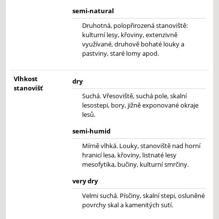
semi-natural
Druhotná, polopřirozená stanoviště:
kulturní lesy, křoviny, extenzivně
využívané, druhově bohaté louky a
pastviny, staré lomy apod.
Vlhkost
dry
stanovišť
Suchá. Vřesoviště, suchá pole, skalní
lesostepi, bory, jižně exponované okraje
lesů.
semi-humid
Mírně vlhká. Louky, stanoviště nad horní
hranicí lesa, křoviny, listnaté lesy
mesofytika, bučiny, kulturní smrčiny.
very dry
Velmi suchá. Písčiny, skalní stepi, osluněné
povrchy skal a kamenitých sutí.