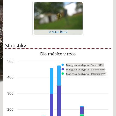
© Milan Řezáč
Statistiky
Dle měsíce v roce
Chart
500
Mangora acalypha -
Samci: 348×
Bar chart with 3 data series.
Mangora acalypha -
Samice: 710×
The chart has 1 X axis displaying categories.
Mangora acalypha -
Mláďata: 697×
The chart has 1 Y axis displaying values. Data ranges from 0 to 474.
400
300
200