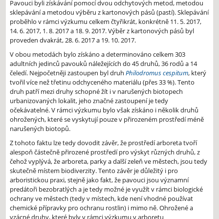
Pavouci byli získávání pomocí dvou odchytových metod, metodou
sklepávání a metodou výběru z kartonových pásů (pastí). Sklepávání
proběhlo v rámci výzkumu celkem čtyřikrát, konkrétně 11. 5. 2017,
14. 6. 2017, 1. 8. 2017 a 18. 9. 2017. Výběr z kartonových pásů byl
proveden dvakrát, 28. 6. 2017 a 19. 10. 2017.
V obou metodách bylo získáno a determinováno celkem 303
adultních jedinců pavouků náležejících do 45 druhů, 36 rodů a 14
čeledí. Nejpočetněji zastoupen byl druh
Philodromus cespitum
, který
tvořil více než třetinu odchyceného materiálu (přes 33 %). Tento
druh patří mezi druhy schopné žít i v narušených biotopech
urbanizovaných lokalit, jeho značné zastoupení je tedy
očekávatelné. V rámci výzkumu bylo však získáno i několik druhů
ohrožených, které se vyskytují pouze v přirozeném prostředí méně
narušených biotopů.
Z tohoto faktu lze tedy dovodit závěr, že prostředí arboreta tvoří
alespoň částečně přirozené prostředí pro výskyt různých druhů, z
čehož vyplývá, že arboreta, parky a další zeleň ve městech, jsou tedy
skutečně místem biodiverzity. Tento závěr je důležitý i pro
arboristickou praxi, stejně jako fakt, že pavouci jsou významní
predátoři bezobratlých a je tedy možné je využít v rámci biologické
ochrany ve městech (tedy v místech, kde není vhodné používat
chemické přípravky pro ochranu rostlin) i mimo ně. Ohrožené a
vzácné druhy, které byly v rámci výzkumu v arboretu