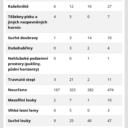
Rašeliniště
6
12
16
27
Těžebny písku a
4
5
0
7
jiných nezpevněných
hornin
Suché doubravy
1
3
14
10
Dubohabřiny
0
3
2
4
Nehluboké podzemní
0
0
1
1
prostory (pukliny,
půdní horizonty)
Travnaté stepi
3
21
2
11
Neurčeno
167
323
282
474
Mezofilní louky
2
7
1
10
Vlhké lesní lemy
0
5
0
3
Suché louky
9
25
40
47