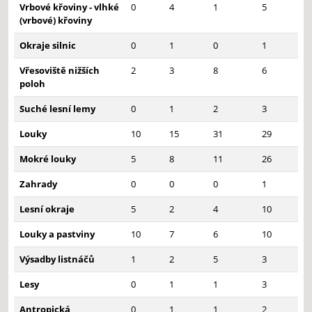
Vrbové křoviny - vlhké
0
4
1
5
(vrbové) křoviny
Okraje silnic
0
1
0
1
Vřesoviště nižších
2
3
8
6
poloh
Suché lesní lemy
0
1
2
3
Louky
10
15
31
29
Mokré louky
5
8
11
26
Zahrady
0
0
0
1
Lesní okraje
5
2
4
10
Louky a pastviny
10
7
6
10
Výsadby listnáčů
1
2
5
3
Lesy
0
1
1
3
Antropická
0
1
1
2