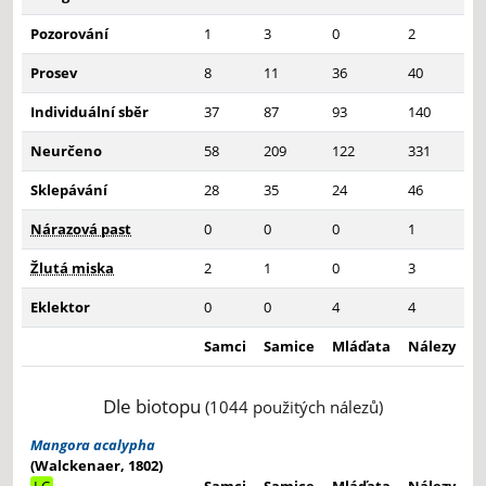
Pozorování
1
3
0
2
Prosev
8
11
36
40
Individuální sběr
37
87
93
140
Neurčeno
58
209
122
331
Sklepávání
28
35
24
46
Nárazová past
0
0
0
1
Žlutá miska
2
1
0
3
Eklektor
0
0
4
4
Samci
Samice
Mláďata
Nálezy
Dle biotopu
(1044 použitých nálezů)
Mangora acalypha
(Walckenaer, 1802)