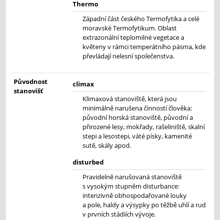
Thermo
Západní část českého Termofytika a celé
moravské Termofytikum. Oblast
extrazonální teplomilné vegetace a
květeny v rámci temperátního pásma, kde
převládají nelesní společenstva.
Původnost
climax
stanovišť
Klimaxová stanoviště, která jsou
minimálně narušena činností člověka:
původní horská stanoviště, původní a
přirozené lesy, mokřady, rašeliniště, skalní
stepi a lesostepi, váté písky, kamenité
sutě, skály apod.
disturbed
Pravidelně narušovaná stanoviště
s vysokým stupněm disturbance:
intenzivně obhospodařované louky
a pole, haldy a výsypky po těžbě uhlí a rud
v prvních stádiích vývoje.