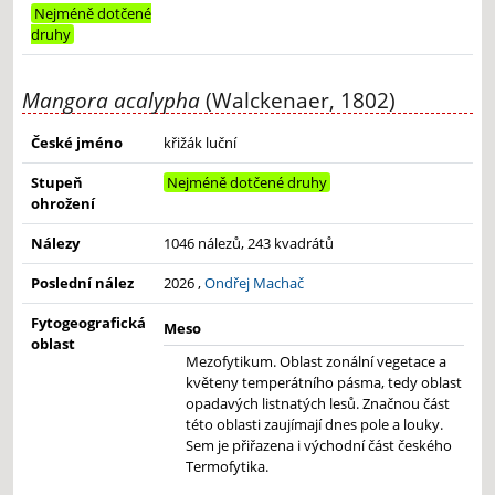
Nejméně dotčené
druhy
Mangora acalypha
(Walckenaer, 1802)
České jméno
křižák luční
Stupeň
Nejméně dotčené druhy
ohrožení
Nálezy
1046 nálezů, 243 kvadrátů
Poslední nález
2026 ,
Ondřej Machač
Fytogeografická
Meso
oblast
Mezofytikum. Oblast zonální vegetace a
květeny temperátního pásma, tedy oblast
opadavých listnatých lesů. Značnou část
této oblasti zaujímají dnes pole a louky.
Sem je přiřazena i východní část českého
Termofytika.