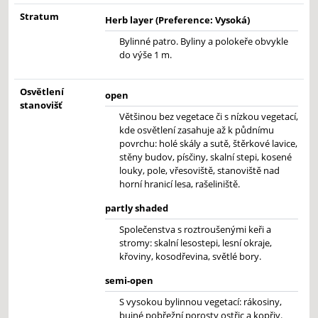
Stratum
Herb layer (Preference: Vysoká)
Bylinné patro. Byliny a polokeře obvykle
do výše 1 m.
Osvětlení
open
stanovišť
Většinou bez vegetace či s nízkou vegetací,
kde osvětlení zasahuje až k půdnímu
povrchu: holé skály a sutě, štěrkové lavice,
stěny budov, písčiny, skalní stepi, kosené
louky, pole, vřesoviště, stanoviště nad
horní hranicí lesa, rašeliniště.
partly shaded
Společenstva s roztroušenými keři a
stromy: skalní lesostepi, lesní okraje,
křoviny, kosodřevina, světlé bory.
semi-open
S vysokou bylinnou vegetací: rákosiny,
bujné pobřežní porosty ostřic a kopřiv.