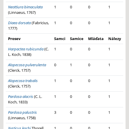
Neottiura bimaculata
1
0
0
1
(Linnaeus, 1767)
Diaea dorsata
(Fabricius,
1
0
0
1
1777)
Prosev
Samci
Samice
Mláďata
Nálezy
Harpactea rubicunda
(C.
1
0
0
1
L. Koch, 1838)
Alopecosa pulverulenta
0
1
0
1
(Clerck, 1757)
Alopecosa trabalis
1
0
0
1
(Clerck, 1757)
Pardosa alacris
(C. L.
1
0
0
1
Koch, 1833)
Pardosa palustris
3
0
0
1
(Linnaeus, 1758)
Xysticus kochi
Thorell,
1
0
0
1