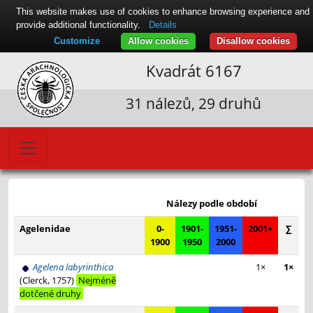
This website makes use of cookies to enhance browsing experience and
provide additional functionality.
Details
Customize
Allow cookies
Disallow cookies
Kvadrát 6167
31 nálezů, 29 druhů
Leaflet
|
© Seznam.cz a.s. a další
+
Nálezy podle období
−
Agelenidae
0-
1901-
1951-
2001+
∑
1900
1950
2000
Agelena labyrinthica
1×
1×
(Clerck, 1757)
Nejméně
dotčené druhy