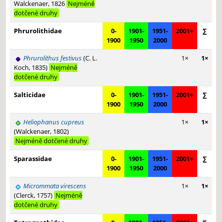
Walckenaer, 1826
Nejméně
dotčené druhy
Phrurolithidae
0-
1901-
1951-
2001+
∑
1900
1950
2000
Phrurolithus festivus
(C. L.
1×
1×
Koch, 1835)
Nejméně
dotčené druhy
Salticidae
0-
1901-
1951-
2001+
∑
1900
1950
2000
Heliophanus cupreus
1×
1×
(Walckenaer, 1802)
Nejméně dotčené druhy
Sparassidae
0-
1901-
1951-
2001+
∑
1900
1950
2000
Micrommata virescens
1×
1×
(Clerck, 1757)
Nejméně
dotčené druhy