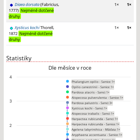
Diaea dorsata
(Fabricius,
1×
1×
1777)
Nejméně dotčené
druhy
Xysticus kochi
Thorell,
1×
1×
1872
Nejméně dotčené
druhy
Statistiky
Dle měsíce v roce
Chart
4
Phalangium opilio -
Samice: 1×
Bar chart with 29 data series.
Opilio canestrinii -
Samice: 1×
The chart has 1 X axis displaying categories.
Pardosa alacris -
Samci: 1×
The chart has 1 Y axis displaying values. Data ranges from 0 to 3.
Alopecosa pulverulenta -
Samice: 1×
3
Pardosa palustris -
Samci: 3×
Xysticus kochi -
Samci: 1×
Alopecosa trabalis -
Samci: 1×
Harpactea rubicunda -
Samci: 1×
Harpactea rubicunda -
Samice: 1×
2
Agelena labyrinthica -
Mláďata: 1×
Anyphaena accentuata -
Samice: 1×
Mangora acalypha -