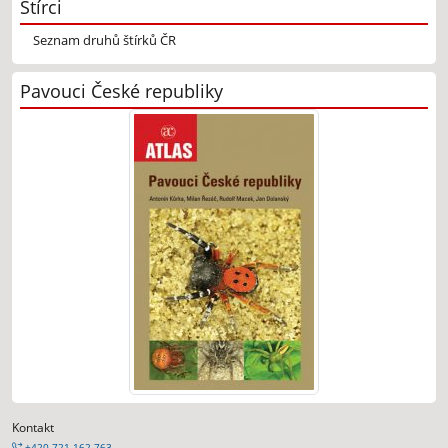
Štírci
Seznam druhů štírků ČR
Pavouci České republiky
Kontakt
+420 721 162 763