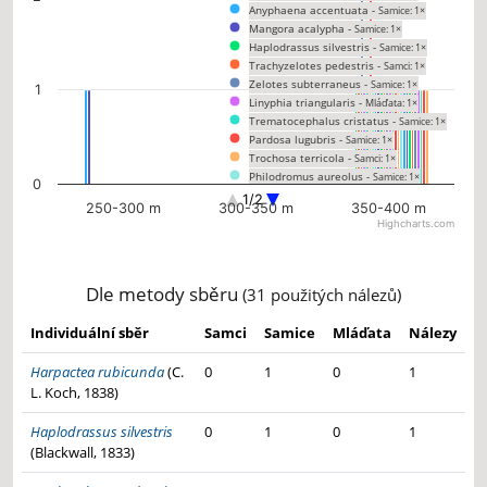
Anyphaena accentuata -
Samice: 1×
Mangora acalypha -
Samice: 1×
Haplodrassus silvestris -
Samice: 1×
Trachyzelotes pedestris -
Samci: 1×
Zelotes subterraneus -
Samice: 1×
1
Linyphia triangularis -
Mláďata: 1×
Trematocephalus cristatus -
Samice: 1×
Pardosa lugubris -
Samice: 1×
Trochosa terricola -
Samci: 1×
Philodromus aureolus -
Samice: 1×
0
Philodromus dispar -
Samice: 1×
1/2
250-300 m
300-350 m
350-400 m
Phrurolithus festivus -
Samice: 1×
Highcharts.com
Heliophanus cupreus -
Samice: 1×
End of interactive chart.
Micrommata virescens -
Mláďata: 1×
Metellina mengei -
Samci: 1×
Enoplognatha ovata -
Samci: 1×
Dle metody sběru
(31 použitých nálezů)
Neottiura bimaculata -
Samci: 1×
Phylloneta impressa -
Samci: 1×
Individuální sběr
Samci
Samice
Mláďata
Nálezy
Diaea dorsata -
Samci: 1×
Harpactea rubicunda
(C.
0
1
0
1
L. Koch, 1838)
Haplodrassus silvestris
0
1
0
1
(Blackwall, 1833)