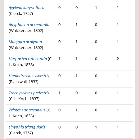
Agelena labyrinthica
0
0
1
1
(Clerck, 1757)
Anyphaena accentuata
0
1
0
1
(Walckenaer, 1802)
Mangora acalypha
0
1
0
1
(Walckenaer, 1802)
Harpactea rubicunda
(C.
1
1
0
2
L. Koch, 1838)
Haplodrassus silvestris
0
1
0
1
(Blackwall, 1833)
Trachyzelotes pedestris
1
0
0
1
(C. L. Koch, 1837)
Zelotes subterraneus
(C.
0
1
0
1
L. Koch, 1833)
Linyphia triangularis
0
0
1
1
(Clerck, 1757)