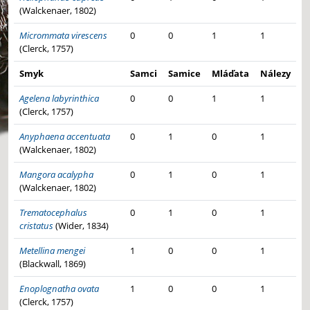
(Walckenaer, 1802)
Micrommata virescens
0
0
1
1
(Clerck, 1757)
Smyk
Samci
Samice
Mláďata
Nálezy
Agelena labyrinthica
0
0
1
1
(Clerck, 1757)
Anyphaena accentuata
0
1
0
1
(Walckenaer, 1802)
Mangora acalypha
0
1
0
1
(Walckenaer, 1802)
Trematocephalus
0
1
0
1
cristatus
(Wider, 1834)
Metellina mengei
1
0
0
1
(Blackwall, 1869)
Enoplognatha ovata
1
0
0
1
(Clerck, 1757)