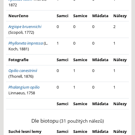
1872
Neurčeno
Samci
Samice
Mláďata
Nálezy
Argiope bruennichi
0
0
0
2
(Scopoli, 1772)
Phylloneta impressa
(L.
1
0
0
1
Koch, 1881)
Fotografie
Samci
Samice
Mláďata
Nálezy
Opilio canestrinii
0
1
0
1
(Thorell, 1876)
Phalangium opilio
0
1
0
1
Linnaeus, 1758
Samci
Samice
Mláďata
Nálezy
Dle biotopu
(31 použitých nálezů)
Suché lesní lemy
Samci
Samice
Mláďata
Nálezy