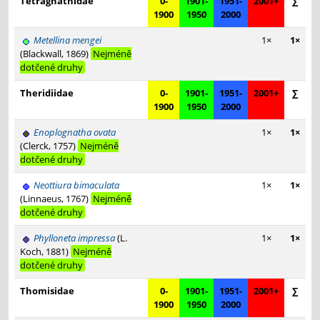
Tetragnathidae
0-
1901-
1951-
2001+
∑
1900
1950
2000
Metellina mengei
1×
1×
(Blackwall, 1869)
Nejméně
dotčené druhy
Theridiidae
0-
1901-
1951-
2001+
∑
1900
1950
2000
Enoplognatha ovata
1×
1×
(Clerck, 1757)
Nejméně
dotčené druhy
Neottiura bimaculata
1×
1×
(Linnaeus, 1767)
Nejméně
dotčené druhy
Phylloneta impressa
(L.
1×
1×
Koch, 1881)
Nejméně
dotčené druhy
Thomisidae
0-
1901-
1951-
2001+
∑
1900
1950
2000