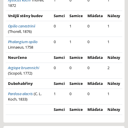
1872
Vnější stěny budov
Samci
Samice
Mláďata
Nálezy
Opilio canestrinii
0
1
0
1
(Thorell, 1876)
Phalangium opilio
0
1
0
1
Linnaeus, 1758
Neurčeno
Samci
Samice
Mláďata
Nálezy
Argiope bruennichi
0
0
0
2
(Scopoli, 1772)
Dubohabřiny
Samci
Samice
Mláďata
Nálezy
Pardosa alacris
(C. L.
1
0
0
1
Koch, 1833)
Samci
Samice
Mláďata
Nálezy