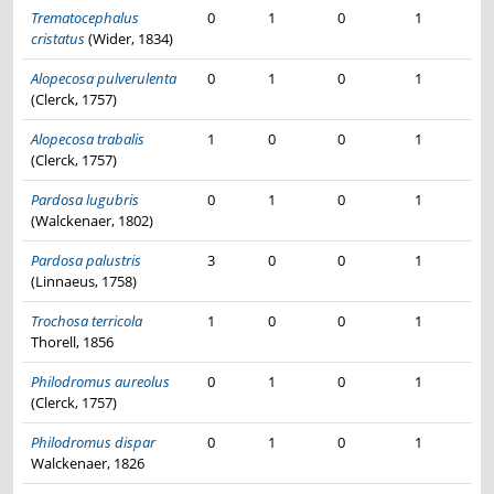
Trematocephalus
0
1
0
1
cristatus
(Wider, 1834)
Alopecosa pulverulenta
0
1
0
1
(Clerck, 1757)
Alopecosa trabalis
1
0
0
1
(Clerck, 1757)
Pardosa lugubris
0
1
0
1
(Walckenaer, 1802)
Pardosa palustris
3
0
0
1
(Linnaeus, 1758)
Trochosa terricola
1
0
0
1
Thorell, 1856
Philodromus aureolus
0
1
0
1
(Clerck, 1757)
Philodromus dispar
0
1
0
1
Walckenaer, 1826