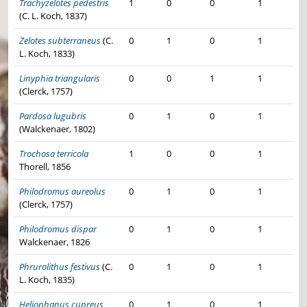
Trachyzelotes pedestris
1
0
0
1
(C. L. Koch, 1837)
Zelotes subterraneus
(C.
0
1
0
1
L. Koch, 1833)
Linyphia triangularis
0
0
1
1
(Clerck, 1757)
Pardosa lugubris
0
1
0
1
(Walckenaer, 1802)
Trochosa terricola
1
0
0
1
Thorell, 1856
Philodromus aureolus
0
1
0
1
(Clerck, 1757)
Philodromus dispar
0
1
0
1
Walckenaer, 1826
Phrurolithus festivus
(C.
0
1
0
1
L. Koch, 1835)
Heliophanus cupreus
0
1
0
1