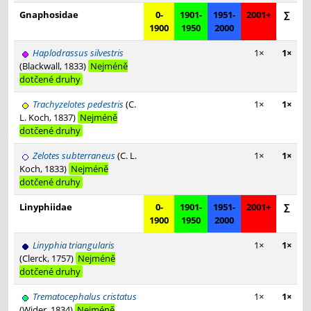
Gnaphosidae
0-
1901-
1951-
2001+
∑
1900
1950
2000
Haplodrassus silvestris
1×
1×
(Blackwall, 1833)
Nejméně
dotčené druhy
Trachyzelotes pedestris
(C.
1×
1×
L. Koch, 1837)
Nejméně
dotčené druhy
Zelotes subterraneus
(C. L.
1×
1×
Koch, 1833)
Nejméně
dotčené druhy
Linyphiidae
0-
1901-
1951-
2001+
∑
1900
1950
2000
Linyphia triangularis
1×
1×
(Clerck, 1757)
Nejméně
dotčené druhy
Trematocephalus cristatus
1×
1×
(Wider, 1834)
Nejméně