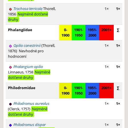
Trochosa terricola
Thorell,
1×
1×
1856
Nejméně dotčené
druhy
Phalangiidae
0-
1901-
1951-
2001+
∑
1900
1950
2000
Opilio canestrinii
(Thorell,
1×
1×
1876)
Nevhodné pro
hodnocení
Phalangium opilio
1×
1×
Linnaeus, 1758
Nejméně
dotčené druhy
Philodromidae
0-
1901-
1951-
2001+
∑
1900
1950
2000
Philodromus aureolus
1×
1×
(Clerck, 1757)
Nejméně
dotčené druhy
Philodromus dispar
1×
1×