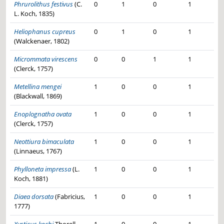
Phrurolithus festivus
(C.
0
1
0
1
L. Koch, 1835)
Heliophanus cupreus
0
1
0
1
(Walckenaer, 1802)
Micrommata virescens
0
0
1
1
(Clerck, 1757)
Metellina mengei
1
0
0
1
(Blackwall, 1869)
Enoplognatha ovata
1
0
0
1
(Clerck, 1757)
Neottiura bimaculata
1
0
0
1
(Linnaeus, 1767)
Phylloneta impressa
(L.
1
0
0
1
Koch, 1881)
Diaea dorsata
(Fabricius,
1
0
0
1
1777)
Xysticus kochi
Thorell,
1
0
0
1