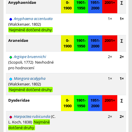
Anyphaenidae
0-
1901-
1951-
2001+
∑
1900
1950
2000
Anyphaena accentuata
1×
1×
(Walckenaer, 1802)
Nejméně dotčené druhy
Araneidae
0-
1901-
1951-
2001+
∑
1900
1950
2000
Argiope bruennichi
2×
2×
(Scopoli, 1772)
Nevhodné
pro hodnocení
Mangora acalypha
1×
1×
(Walckenaer, 1802)
Nejméně dotčené druhy
Dysderidae
0-
1901-
1951-
2001+
∑
1900
1950
2000
Harpactea rubicunda
(C.
2×
2×
L. Koch, 1838)
Nejméně
dotčené druhy