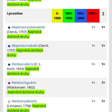
dotčené druhy
Lycosidae
0-
1901-
1951-
2001+
∑
1900
1950
2000
Alopecosa pulverulenta
1×
1×
(Clerck, 1757)
Nejméně
dotčené druhy
Alopecosa trabalis
(Clerck,
1×
1×
1757)
Nejméně dotčené
druhy
Pardosa alacris
(C. L.
1×
1×
Koch, 1833)
Nejméně
dotčené druhy
Pardosa lugubris
1×
1×
(Walckenaer, 1802)
Nejméně dotčené druhy
Pardosa palustris
1×
1×
(Linnaeus, 1758)
Nejméně
dotčené druhy