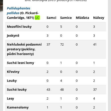
Palliduphantes
pallidus
(O. Pickard-
Cambridge, 1871)
LC
Samci
Samice
Mláďata
Nálezy
Mezofilní louky
0
5
0
3
Jeskyně
3
0
0
3
Nehluboké podzemní
37
72
0
41
prostory (pukliny,
půdní horizonty)
Suché lesní lemy
0
1
0
1
Křoviny
2
0
0
2
Louky
0
4
0
2
Suché louky
43
48
0
37
Lesy
2
1
0
4
Kamenolomy
1
1
0
2