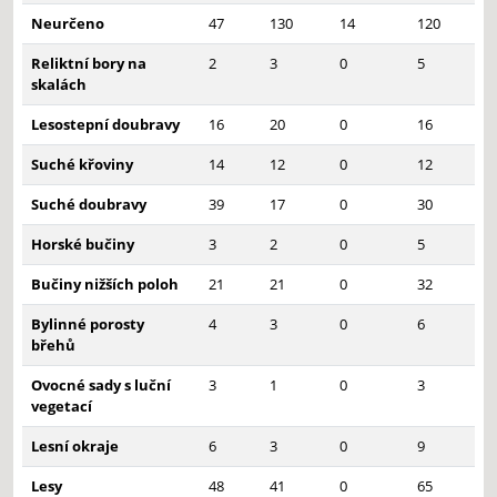
Neurčeno
47
130
14
120
Reliktní bory na
2
3
0
5
skalách
Lesostepní doubravy
16
20
0
16
Suché křoviny
14
12
0
12
Suché doubravy
39
17
0
30
Horské bučiny
3
2
0
5
Bučiny nižších poloh
21
21
0
32
Bylinné porosty
4
3
0
6
břehů
Ovocné sady s luční
3
1
0
3
vegetací
Lesní okraje
6
3
0
9
Lesy
48
41
0
65