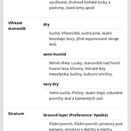
využívané, druhově bohaté louky a
pastviny, staré lomy apod.
Vlhkost
dry
stanovišť
Suchá. Vřesoviště, suchá pole, skalní
lesostepi, bory, jižně exponované okraje
lesů.
semi-humid
Mírně vlhká. Louky, stanoviště nad horní
hranicí lesa, křoviny, listnaté lesy
mesofytika, bučiny, kulturní smrčiny.
very dry
Velmi suchá. Písčiny, skalní stepi, osluněné
povrchy skal a kamenitých sutí.
Stratum
Ground layer (Preference: Vysoká)
Půdní povrch. Půdní povrch, prostory pod
kameny, prostory v detritu a mechu.