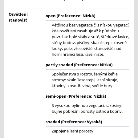
Osvětlení
open (Preference: Nízká)
stanovišť
Většinou bez vegetace či s nízkou vegetací,
kde osvětlení zasahuje až k půdnímu
povrchu: holé skály a sutě, štěrkové lavice,
stěny budov, písčiny, skalní stepi, kosené
louky, pole, vřesoviště, stanoviště nad
horní hranicí lesa, rašeliniště.
partly shaded (Preference: Nízká)
Společenstva s roztroušenými keři a
stromy: skalní lesostepi, lesní okraje,
křoviny, kosodřevina, světlé bory.
semi-open (Preference: Nízká)
S vysokou bylinnou vegetací: rákosiny,
bujné pobřežní porosty ostřic a kopřiv.
shaded (Preference: Vysoká)
Zapojené lesní porosty.