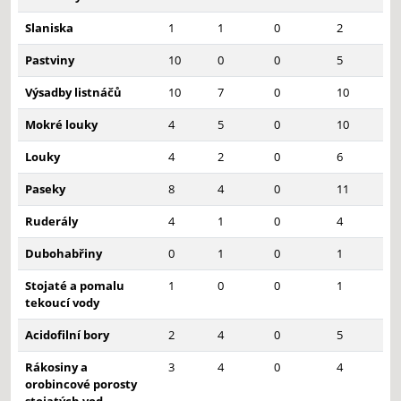
Slaniska
1
1
0
2
Pastviny
10
0
0
5
Výsadby listnáčů
10
7
0
10
Mokré louky
4
5
0
10
Louky
4
2
0
6
Paseky
8
4
0
11
Ruderály
4
1
0
4
Dubohabřiny
0
1
0
1
Stojaté a pomalu
1
0
0
1
tekoucí vody
Acidofilní bory
2
4
0
5
Rákosiny a
3
4
0
4
orobincové porosty