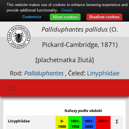
This website makes use of cookies to enhance browsing experience and
provide additional functionality.
Details
Customize
Allow cookies
Disallow cookies
Palliduphantes pallidus
(O.
Pickard-Cambridge, 1871)
[plachetnatka žlutá]
Rod:
Palliduphantes
, Čeleď:
Linyphiidae
Leaflet
|
© Seznam.cz a.s. a další
+
Nálezy podle období
−
Linyphiidae
0-
1901-
1951-
2001+
∑
1900
1950
2000