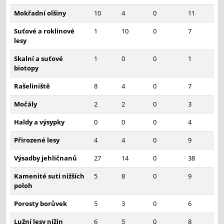
Mokřadní olšiny
10
4
0
11
Suťové a roklinové
1
10
0
7
lesy
Skalní a suťové
1
0
0
1
biotopy
Rašeliniště
8
4
0
7
Močály
2
2
0
3
Haldy a výsypky
0
0
0
4
Přirozené lesy
4
4
0
9
Výsadby jehličnanů
27
14
0
38
Kamenité suti nižších
5
8
0
9
poloh
Porosty borůvek
5
3
0
6
Lužní lesy nížin
6
5
0
8