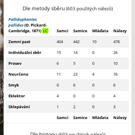
Dle metody sběru
(603 použitých nálezů)
Palliduphantes
pallidus
(O. Pickard-
Cambridge, 1871)
LC
Samci
Samice
Mláďata
Nálezy
Zemní past
404
442
10
478
Individuální sběr
15
14
0
26
Prosev
6
5
0
10
Neurčeno
11
23
4
76
Smyk
0
6
0
6
Eklektor
4
0
0
4
Sklepávání
1
2
0
3
Samci
Samice
Mláďata
Nálezy
Dle biotopu
(603 použitých nálezů)