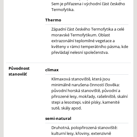
Sem je přiřazena i východní část českého
Termofytika.
Thermo
Západní část českého Termofytika a celé
moravské Termofytikum. Oblast
extrazonální teplomilné vegetace a
květeny v rámci temperátního pásma, kde
převládají nelesní společenstva.
Původnost
climax
stanovišť
Klimaxová stanoviště, která jsou
minimálně narušena činností člověka:
původní horská stanoviště, původní a
přirozené lesy, mokřady, rašeliniště, skalní
stepi a lesostepi, váté písky, kamenité
sutě, skály apod.
semi-natural
Druhotná, polopřirozená stanoviště:
kulturní lesy, křoviny, extenzivně