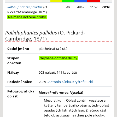
Palliduphantes pallidus
(O.
4×
484×
115×
603×
Pickard-Cambridge, 1871)
Nejméně dotčené druhy
Palliduphantes pallidus
(O. Pickard-
Cambridge, 1871)
České jméno
plachetnatka žlutá
Stupeň
Nejméně dotčené druhy
ohrožení
Nálezy
603 nálezů, 141 kvadrátů
Poslední nález
2025 ,
Antonín Kůrka
,
Kryštof Rückl
Fytogeografická
Meso (Preference: Vysoká)
oblast
Mezofytikum. Oblast zonální vegetace a
květeny temperátního pásma, tedy oblast
opadavých listnatých lesů. Značnou část
této oblasti zaujímají dnes pole a louky.