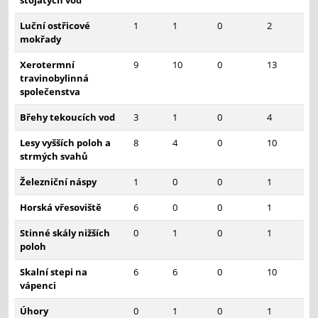
stojatých vod
Luční ostřicové
1
1
0
2
mokřady
Xerotermní
9
10
0
13
travinobylinná
společenstva
Břehy tekoucích vod
3
1
0
4
Lesy vyšších poloh a
8
4
0
10
strmých svahů
Železniční náspy
1
0
0
1
Horská vřesoviště
6
0
0
1
Stinné skály nižších
0
1
0
1
poloh
Skalní stepi na
6
6
0
10
vápenci
Úhory
0
1
0
1