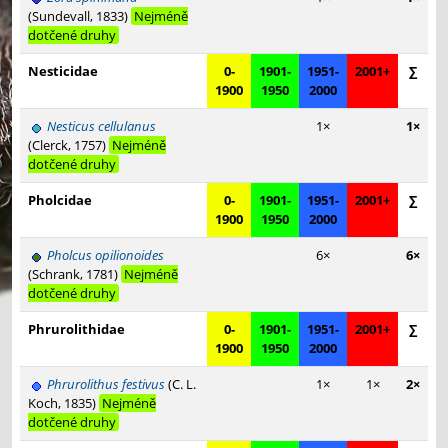
(Sundevall, 1833)
Nejméně
dotčené druhy
Nesticidae
0-
1901-
1951-
2001+
∑
1900
1950
2000
Nesticus cellulanus
1×
1×
(Clerck, 1757)
Nejméně
dotčené druhy
Pholcidae
0-
1901-
1951-
2001+
∑
1900
1950
2000
Pholcus opilionoides
6×
6×
(Schrank, 1781)
Nejméně
dotčené druhy
Phrurolithidae
0-
1901-
1951-
2001+
∑
1900
1950
2000
Phrurolithus festivus
(C. L.
1×
1×
2×
Koch, 1835)
Nejméně
dotčené druhy