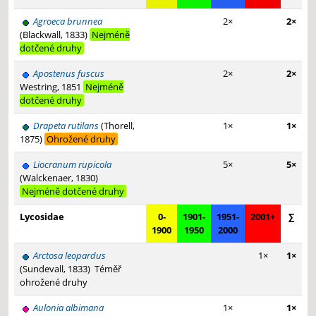
Agroeca brunnea
2×
2×
(Blackwall, 1833)
Nejméně
dotčené druhy
Apostenus fuscus
2×
2×
Westring, 1851
Nejméně
dotčené druhy
Drapeta rutilans
(Thorell,
1×
1×
1875)
Ohrožené druhy
Liocranum rupicola
5×
5×
(Walckenaer, 1830)
Nejméně dotčené druhy
Lycosidae
0-
1901-
1951-
2001+
∑
1900
1950
2000
Arctosa leopardus
1×
1×
(Sundevall, 1833)
Téměř
ohrožené druhy
Aulonia albimana
1×
1×