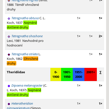
Tetragnatha nigrita
Lendl,
1×
1×
1886
Téměř ohrožené
druhy
Tetragnatha obtusa
C. L.
1×
1×
Koch, 1837
Nejméně
dotčené druhy
Tetragnatha shoshone
1×
1×
2×
Levi, 1981
Nevhodné pro
hodnocení
Tetragnatha striata
L.
1×
1×
Koch, 1862
Ohrožené
druhy
Theridiidae
0-
1901-
1951-
2001+
∑
1900
1950
2000
Dipoena melanogaster
(C.
1×
1×
L. Koch, 1837)
Nejméně
dotčené druhy
Heterotheridion
1×
1×
nigrovariegatum
(Simon,