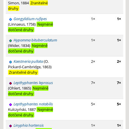
Simon, 1884
Zranitelné
druhy
Gongylidium rufipes
1×
1×
(Linnaeus, 1758)
Nejméně
dotčené druhy
Hypomma bituberculatum
1×
1×
(Wider, 1834)
Nejméně
dotčené druhy
Kaestneria pullata
(O.
2×
2×
Pickard-Cambridge, 1863)
Zranitelné druhy
Lepthyphantes leprosus
7×
7×
(Ohlert, 1865)
Nejméně
dotčené druhy
Lepthyphantes notabilis
5×
5×
Kulczyński, 1887
Nejméně
dotčené druhy
Linyphia hortensis
1×
1×