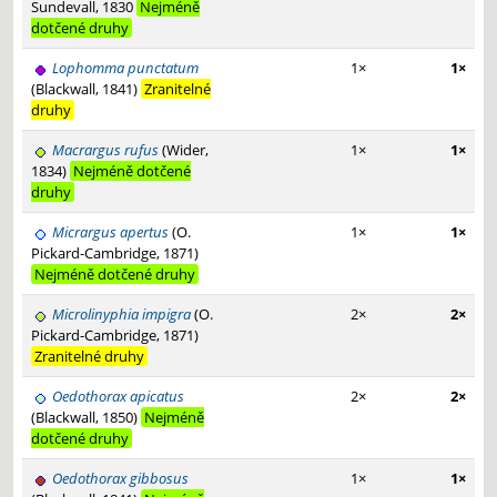
Sundevall, 1830
Nejméně
dotčené druhy
Lophomma punctatum
1×
1×
(Blackwall, 1841)
Zranitelné
druhy
Macrargus rufus
(Wider,
1×
1×
1834)
Nejméně dotčené
druhy
Micrargus apertus
(O.
1×
1×
Pickard-Cambridge, 1871)
Nejméně dotčené druhy
Microlinyphia impigra
(O.
2×
2×
Pickard-Cambridge, 1871)
Zranitelné druhy
Oedothorax apicatus
2×
2×
(Blackwall, 1850)
Nejméně
dotčené druhy
Oedothorax gibbosus
1×
1×