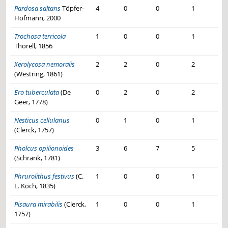
Pardosa saltans
Töpfer-
4
0
0
1
Hofmann, 2000
Trochosa terricola
1
0
0
1
Thorell, 1856
Xerolycosa nemoralis
2
2
0
2
(Westring, 1861)
Ero tuberculata
(De
0
2
0
2
Geer, 1778)
Nesticus cellulanus
0
1
0
1
(Clerck, 1757)
Pholcus opilionoides
3
6
7
5
(Schrank, 1781)
Phrurolithus festivus
(C.
1
0
0
1
L. Koch, 1835)
Pisaura mirabilis
(Clerck,
1
0
0
1
1757)