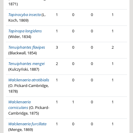
Entelecara acuminata -
1871)
Samci: 1×
Steatoda castanea -
Samice: 2×
Oedothorax gibbosus -
Samice: 1×
Tapinocyba insecta
(L.
1
0
0
1
Oedothorax retusus -
Samice: 1×
Koch, 1869)
Dismodicus bifrons -
Samci: 1×
Gnaphosa lucifuga -
Samci: 1×
Tapinopa longidens
1
0
0
1
(Wider, 1834)
Tenuiphantes flavipes
3
0
0
2
(Blackwall, 1854)
Tenuiphantes mengei
2
0
0
1
(Kulczyński, 1887)
Walckenaeria atrotibialis
1
0
0
1
(O. Pickard-Cambridge,
1878)
Walckenaeria
1
1
0
1
corniculans
(O. Pickard-
Cambridge, 1875)
Walckenaeria furcillata
1
0
0
1
(Menge, 1869)