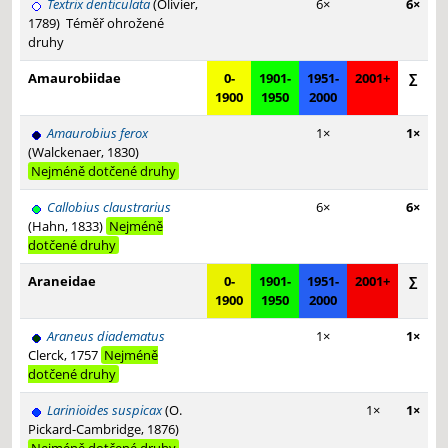
Textrix denticulata
(Olivier,
6×
6×
1789)
Téměř ohrožené
druhy
Amaurobiidae
0-
1901-
1951-
2001+
∑
1900
1950
2000
Amaurobius ferox
1×
1×
(Walckenaer, 1830)
Nejméně dotčené druhy
Callobius claustrarius
6×
6×
(Hahn, 1833)
Nejméně
dotčené druhy
Araneidae
0-
1901-
1951-
2001+
∑
1900
1950
2000
Araneus diadematus
1×
1×
Clerck, 1757
Nejméně
dotčené druhy
Larinioides suspicax
(O.
1×
1×
Pickard-Cambridge, 1876)