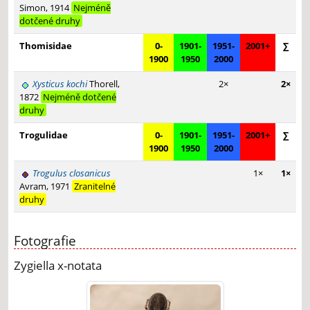
Simon, 1914
Nejméně
dotčené druhy
Thomisidae
0-
1901-
1951-
2001+
∑
1900
1950
2000
Xysticus kochi
Thorell,
2×
2×
1872
Nejméně dotčené
druhy
Trogulidae
0-
1901-
1951-
2001+
∑
1900
1950
2000
Trogulus closanicus
1×
1×
Avram, 1971
Zranitelné
druhy
Fotografie
Zygiella x-notata