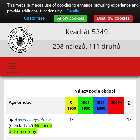
This website makes use of cookies to enhance browsing experience and
provide additional functionality.
Details
Customize
Allow cookies
Disallow cookies
Kvadrát 5349
208 nálezů, 111 druhů
Leaflet
|
© Seznam.cz a.s. a další
+
Nálezy podle období
−
Agelenidae
0-
1901-
1951-
2001+
∑
1900
1950
2000
Agelena labyrinthica
1×
1×
(Clerck, 1757)
Nejméně
dotčené druhy