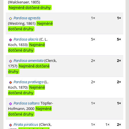
(Walckenaer, 1805)
Nejméně dotčené druhy
Pardosa agrestis
1×
1×
(Westring, 1861)
Nejméně
dotčené druhy
Pardosa alacris
(C. L.
5×
5×
Koch, 1833)
Nejméně
dotčené druhy
Pardosa amentata
(Clerck,
2×
2×
1757)
Nejméně dotčené
druhy
Pardosa prativaga
(L.
2×
2×
Koch, 1870)
Nejméně
dotčené druhy
Pardosa saltans
Töpfer-
1×
1×
Hofmann, 2000
Nejméně
dotčené druhy
Pirata piraticus
(Clerck,
1×
1×
2×