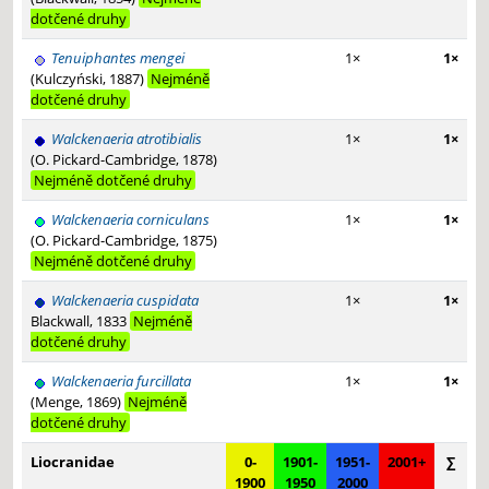
dotčené druhy
Tenuiphantes mengei
1×
1×
(Kulczyński, 1887)
Nejméně
dotčené druhy
Walckenaeria atrotibialis
1×
1×
(O. Pickard-Cambridge, 1878)
Nejméně dotčené druhy
Walckenaeria corniculans
1×
1×
(O. Pickard-Cambridge, 1875)
Nejméně dotčené druhy
Walckenaeria cuspidata
1×
1×
Blackwall, 1833
Nejméně
dotčené druhy
Walckenaeria furcillata
1×
1×
(Menge, 1869)
Nejméně
dotčené druhy
Liocranidae
0-
1901-
1951-
2001+
∑
1900
1950
2000