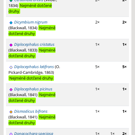
1834)
Nejméně dotčené
druhy
Dicymbium nigrum
2×
2×
(Blackwall, 1834)
Nejméně
dotčené druhy
Diplocephalus cristatus
1×
1×
(Blackwall, 1833)
Nejméně
dotčené druhy
Diplocephalus latifrons
(O.
5×
5×
Pickard-Cambridge, 1863)
Nejméně dotčené druhy
Diplocephalus picinus
1×
1×
(Blackwall, 1841)
Nejméně
dotčené druhy
Dismodicus bifrons
1×
1×
(Blackwall, 1841)
Nejméně
dotčené druhy
Donacochara speciosa
1×
1×
2×