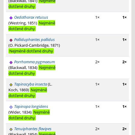
(Blackwall, 1841)
Nejméně
dotčené druhy
Oedothorax retusus
1×
1×
(Westring, 1851)
Nejméně
dotčené druhy
Palliduphantes pallidus
1×
1×
(O. Pickard-Cambridge, 1871)
Nejméně dotčené druhy
Porrhomma pygmaeum
2×
2×
(Blackwall, 1834)
Nejméně
dotčené druhy
Tapinocyba insecta
(L.
1×
1×
Koch, 1869)
Nejméně
dotčené druhy
Tapinopa longidens
1×
1×
(Wider, 1834)
Nejméně
dotčené druhy
Tenuiphantes flavipes
2×
2×
(Blackwall, 1854)
Nejméně