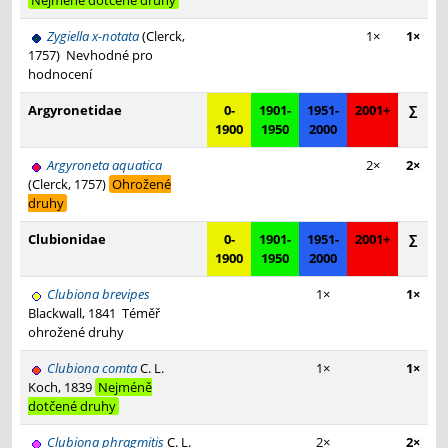
Nejméně dotčené druhy
Zygiella x-notata
(Clerck,
1×
1×
1757)
Nevhodné pro
hodnocení
Argyronetidae
0-
1901-
1951-
2001+
∑
1900
1950
2000
Argyroneta aquatica
2×
2×
(Clerck, 1757)
Ohrožené
druhy
Clubionidae
0-
1901-
1951-
2001+
∑
1900
1950
2000
Clubiona brevipes
1×
1×
Blackwall, 1841
Téměř
ohrožené druhy
Clubiona comta
C. L.
1×
1×
Koch, 1839
Nejméně
dotčené druhy
Clubiona phragmitis
C. L.
2×
2×