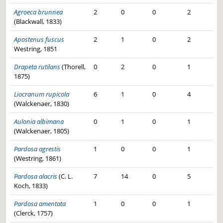
Agroeca brunnea
2
0
0
2
(Blackwall, 1833)
Apostenus fuscus
2
1
0
2
Westring, 1851
Drapeta rutilans
(Thorell,
0
2
0
1
1875)
Liocranum rupicola
6
1
0
4
(Walckenaer, 1830)
Aulonia albimana
0
1
0
1
(Walckenaer, 1805)
Pardosa agrestis
1
0
0
1
(Westring, 1861)
Pardosa alacris
(C. L.
7
14
0
5
Koch, 1833)
Pardosa amentata
1
0
0
1
(Clerck, 1757)