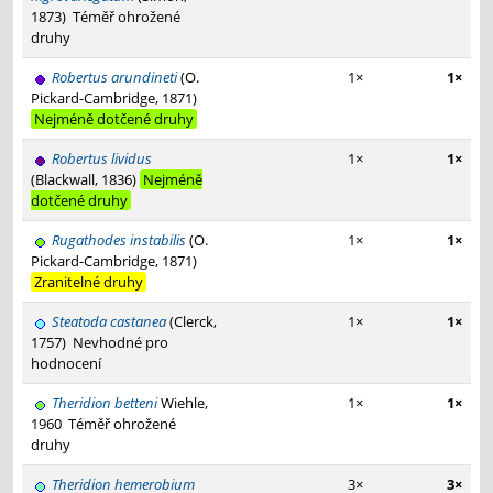
1873)
Téměř ohrožené
druhy
Robertus arundineti
(O.
1×
1×
Pickard-Cambridge, 1871)
Nejméně dotčené druhy
Robertus lividus
1×
1×
(Blackwall, 1836)
Nejméně
dotčené druhy
Rugathodes instabilis
(O.
1×
1×
Pickard-Cambridge, 1871)
Zranitelné druhy
Steatoda castanea
(Clerck,
1×
1×
1757)
Nevhodné pro
hodnocení
Theridion betteni
Wiehle,
1×
1×
1960
Téměř ohrožené
druhy
Theridion hemerobium
3×
3×