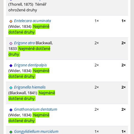
(Thorell, 1875)
Téměř
ohrožené druhy
Entelecara acuminata
1×
1×
(Wider, 1834)
Nejméně
dotčené druhy
Erigone atra
Blackwall,
2×
2×
1833
Nejméně dotčené
druhy
Erigone dentipalpis
2×
2×
(Wider, 1834)
Nejméně
dotčené druhy
Erigonella hiemalis
2×
2×
(Blackwall, 1841)
Nejméně
dotčené druhy
Gnathonarium dentatum
2×
2×
(Wider, 1834)
Nejméně
dotčené druhy
Gongylidiellum murcidum
1×
1×