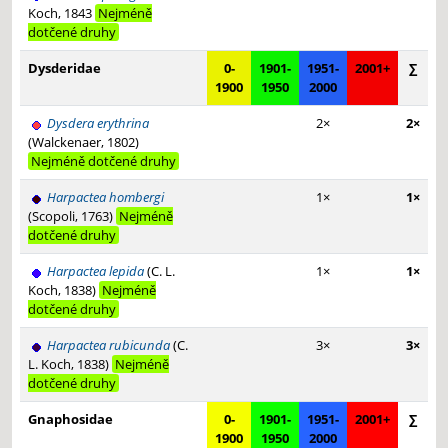
Koch, 1843
Nejméně
dotčené druhy
Dysderidae
0-
1901-
1951-
2001+
∑
1900
1950
2000
Dysdera erythrina
2×
2×
(Walckenaer, 1802)
Nejméně dotčené druhy
Harpactea hombergi
1×
1×
(Scopoli, 1763)
Nejméně
dotčené druhy
Harpactea lepida
(C. L.
1×
1×
Koch, 1838)
Nejméně
dotčené druhy
Harpactea rubicunda
(C.
3×
3×
L. Koch, 1838)
Nejméně
dotčené druhy
Gnaphosidae
0-
1901-
1951-
2001+
∑
1900
1950
2000