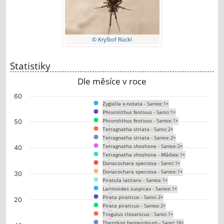
© Kryštof Rückl
Statistiky
Dle měsíce v roce
Chart
60
Zygiella x-notata -
Samice: 1×
Bar chart with 151 data series.
Phrurolithus festivus -
Samci: 1×
The chart has 1 X axis displaying categories.
Phrurolithus festivus -
Samice: 1×
50
The chart has 1 Y axis displaying values. Data ranges from 0 to 51.
Tetragnatha striata -
Samci: 2×
Tetragnatha striata -
Samice: 2×
Tetragnatha shoshone -
Samice: 2×
40
Tetragnatha shoshone -
Mláďata: 1×
Donacochara speciosa -
Samci: 1×
Donacochara speciosa -
Samice: 1×
30
Piratula latitans -
Samice: 1×
Larinioides suspicax -
Samice: 1×
Pirata piraticus -
Samci: 2×
20
Pirata piraticus -
Samice: 2×
Trogulus closanicus -
Samci: 1×
Theridion hemerobium -
Samci: 18×