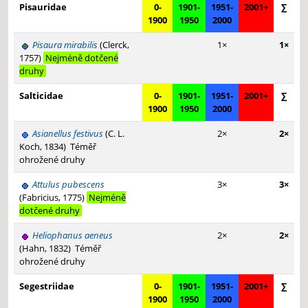
Pisauridae
0-
1901-
1951-
2001+
∑
1900
1950
2000
Pisaura mirabilis
(Clerck,
1×
1×
1757)
Nejméně dotčené
druhy
Salticidae
0-
1901-
1951-
2001+
∑
1900
1950
2000
Asianellus festivus
(C. L.
2×
2×
Koch, 1834)
Téměř
ohrožené druhy
Attulus pubescens
3×
3×
(Fabricius, 1775)
Nejméně
dotčené druhy
Heliophanus aeneus
2×
2×
(Hahn, 1832)
Téměř
ohrožené druhy
Segestriidae
0-
1901-
1951-
2001+
∑
1900
1950
2000