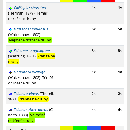
Callilepis schuszteri
1×
1×
(Herman, 1879)
Téměř
ohrožené druhy
Drassodes lapidosus
5×
5×
(Walckenaer, 1802)
Nejméně dotčené druhy
Echemus angustifrons
3×
3×
(Westring, 1861)
Zranitelné
druhy
Gnaphosa lucifuga
1×
1×
(Walckenaer, 1802)
Téměř
ohrožené druhy
Zelotes erebeus
(Thorell,
2×
2×
1871)
Zranitelné druhy
Zelotes subterraneus
(C. L.
4×
4×
Koch, 1833)
Nejméně
dotčené druhy