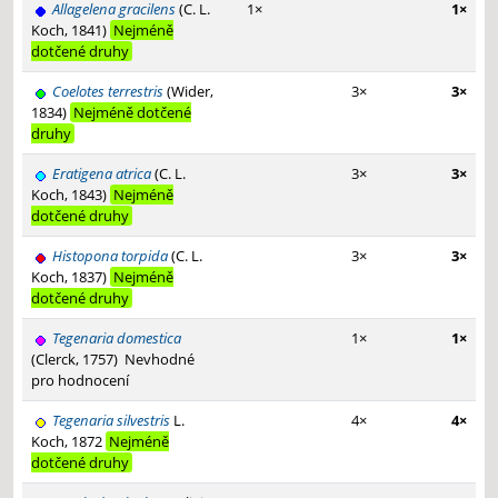
Allagelena gracilens
(C. L.
1×
1×
Koch, 1841)
Nejméně
dotčené druhy
Coelotes terrestris
(Wider,
3×
3×
1834)
Nejméně dotčené
druhy
Eratigena atrica
(C. L.
3×
3×
Koch, 1843)
Nejméně
dotčené druhy
Histopona torpida
(C. L.
3×
3×
Koch, 1837)
Nejméně
dotčené druhy
Tegenaria domestica
1×
1×
(Clerck, 1757)
Nevhodné
pro hodnocení
Tegenaria silvestris
L.
4×
4×
Koch, 1872
Nejméně
dotčené druhy