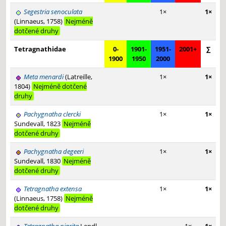
Segestria senoculata
1×
1×
(Linnaeus, 1758)
Nejméně
dotčené druhy
Tetragnathidae
0-
1901-
1951-
2001+
∑
1900
1950
2000
Meta menardi
(Latreille,
1×
1×
1804)
Nejméně dotčené
druhy
Pachygnatha clercki
1×
1×
Sundevall, 1823
Nejméně
dotčené druhy
Pachygnatha degeeri
1×
1×
Sundevall, 1830
Nejméně
dotčené druhy
Tetragnatha extensa
1×
1×
(Linnaeus, 1758)
Nejméně
dotčené druhy