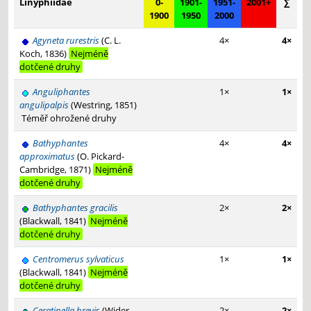
Linyphiidae
0-
1901-
1951-
2001+
∑
1900
1950
2000
Agyneta rurestris
(C. L.
4×
4×
Koch, 1836)
Nejméně
dotčené druhy
Anguliphantes
1×
1×
angulipalpis
(Westring, 1851)
Téměř ohrožené druhy
Bathyphantes
4×
4×
approximatus
(O. Pickard-
Cambridge, 1871)
Nejméně
dotčené druhy
Bathyphantes gracilis
2×
2×
(Blackwall, 1841)
Nejméně
dotčené druhy
Centromerus sylvaticus
1×
1×
(Blackwall, 1841)
Nejméně
dotčené druhy
Ceratinella brevis
(Wider,
2×
2×