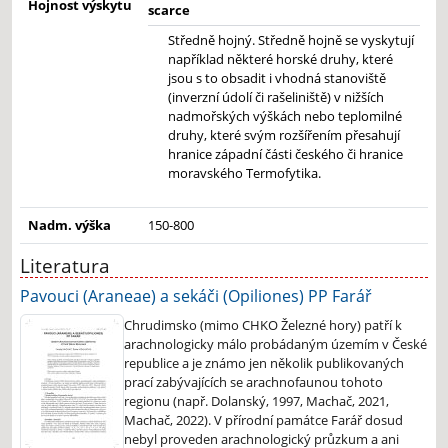
Hojnost výskytu
scarce
Středně hojný. Středně hojně se vyskytují
například některé horské druhy, které
jsou s to obsadit i vhodná stanoviště
(inverzní údolí či rašeliniště) v nižších
nadmořských výškách nebo teplomilné
druhy, které svým rozšířením přesahují
hranice západní části českého či hranice
moravského Termofytika.
Nadm. výška
150-800
Literatura
Pavouci (Araneae) a sekáči (Opiliones) PP Farář
Chrudimsko (mimo CHKO Železné hory) patří k
arachnologicky málo probádaným územím v České
republice a je známo jen několik publikovaných
prací zabývajících se arachnofaunou tohoto
regionu (např. Dolanský, 1997, Machač, 2021,
Machač, 2022). V přírodní památce Farář dosud
nebyl proveden arachnologický průzkum a ani