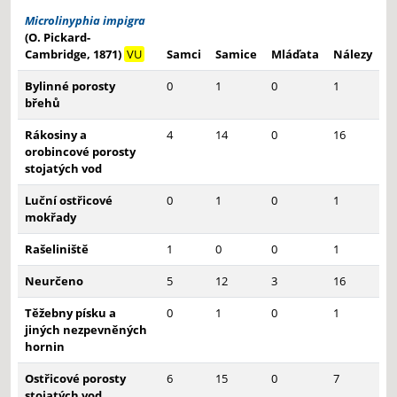
Microlinyphia impigra
(O. Pickard-
Cambridge, 1871)
VU
Samci
Samice
Mláďata
Nálezy
Bylinné porosty
0
1
0
1
břehů
Rákosiny a
4
14
0
16
orobincové porosty
stojatých vod
Luční ostřicové
0
1
0
1
mokřady
Rašeliniště
1
0
0
1
Neurčeno
5
12
3
16
Těžebny písku a
0
1
0
1
jiných nezpevněných
hornin
Ostřicové porosty
6
15
0
7
stojatých vod