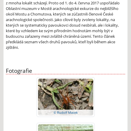
z mnoha lokalit scházejí. Proto od 1. do 4. června 2017 uspořádalo
Oblastní muzeum v Mostě arachnologické exkurze do nejbližšího
okolí Mostu a Chomutova, kterých se zúčastnili členové České
arachnologické společnosti. Jako cílové byly zvoleny lokality, na
kterých se systematicky pavoukovci dosud nesbírali, ale i lokality,
které by vzhledem ke svým přírodním hodnotám mohly být v
budoucnu zařazeny mezi zvláště chráněná území. Tento článek
předkládá seznam všech druhů pavouků, kteří byli během akce
zjištěni.
Fotografie
© Rudolf Macek