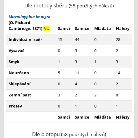
Dle metody sběru
(58 použitých nálezů)
Microlinyphia impigra
(O. Pickard-
Cambridge, 1871)
VU
Samci
Samice
Mláďata
Nálezy
Individuální sběr
15
44
0
28
Vysavač
0
3
0
2
Smyk
1
3
1
3
Neurčeno
5
11
0
14
Sklepávání
0
4
0
2
Zemní past
3
2
2
8
Prosev
0
1
0
1
Samci
Samice
Mláďata
Nálezy
Dle biotopu
(58 použitých nálezů)