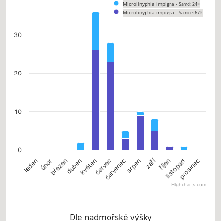
Microlinyphia impigra -
Samci: 24×
Bar chart with 2 data series.
Microlinyphia impigra -
Samice: 67×
The chart has 1 X axis displaying categories.
The chart has 1 Y axis displaying values. Data ranges from 0 to 36.
30
20
10
0
září
únor
květen
srpen
listopad
leden
duben
červenec
říjen
březen
červen
prosinec
Highcharts.com
End of interactive chart.
Dle nadmořské výšky