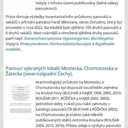
nebyly z tohoto území publikovány žádné nálezy
pavoukovců.
Práce shrnuje výsledky inventarizačního průzkumu pavouků a
sekáčů v přírodní památce Farář (Bítovany, okres Chrudim), který byl
proveden v roce 2022. Na lokalitě bylo zjištěno 105 druhů pavouků a
6 druhů sekáčů. Mezi vzácnější a ohrožené zjištěné druhy pavouků
patří např.
Donacochara speciosa
,
Hypsosinga heri
,
Microlinyphia
impigra
,
Pirata piscatorius
,
Porrhoclubiona leucaspis
a
Rugathodes
instabilis
.
Pavouci vybraných lokalit Mostecka, Chomutovska a
Žatecka (severozápadní Čechy).
Arachnologický průzkum na Mostecku a
Chomutovsku byl doposud soustředěn zejména
na Krušné hory (BUCHAR a HAJER 1999, 2005, 2010.
ROUŠAR 2011. RŮŽIČKA a HAJER 2002, 2003),
jednotlivé sběry z okolí jsou také zahrnuty v
katalogu pavouků ČR (BUCHAR a RŮŽIČKA 2002),
na Chomutovsku je známo také několik
publikovaných sběrů Antonína Roušara (ROUŠAR
2009, 2015, 2016). Přesto údaje o výskytu pavouků