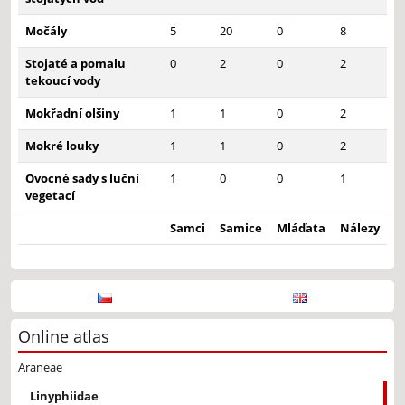
Močály
5
20
0
8
Stojaté a pomalu
0
2
0
2
tekoucí vody
Mokřadní olšiny
1
1
0
2
Mokré louky
1
1
0
2
Ovocné sady s luční
1
0
0
1
vegetací
Samci
Samice
Mláďata
Nálezy
Online atlas
Araneae
Linyphiidae