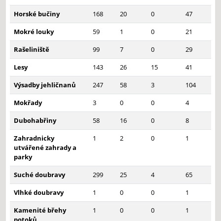
Horské bučiny
168
20
0
47
Mokré louky
59
1
0
21
Rašeliniště
99
7
0
29
Lesy
143
26
15
41
Výsadby jehličnanů
247
58
3
104
Mokřady
3
0
0
4
Dubohabřiny
58
16
0
8
Zahradnicky
1
2
0
1
utvářené zahrady a
parky
Suché doubravy
299
25
4
65
Vlhké doubravy
1
0
0
1
Kamenité břehy
1
0
0
1
potoků