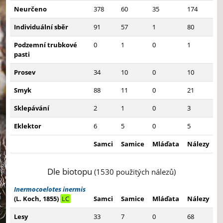
Neurčeno
378
60
35
174
Individuální sběr
91
57
1
80
Podzemní trubkové
0
1
0
1
pasti
Prosev
34
10
0
10
Smyk
88
11
0
21
Sklepávání
2
1
0
3
Eklektor
6
5
0
5
Samci
Samice
Mláďata
Nálezy
Dle biotopu
(1530 použitých nálezů)
Inermocoelotes inermis
(L. Koch, 1855)
LC
Samci
Samice
Mláďata
Nálezy
Lesy
33
7
0
68