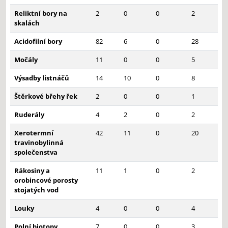
Reliktní bory na
2
0
0
2
skalách
Acidofilní bory
82
6
0
28
Močály
11
0
0
5
Výsadby listnáčů
14
10
0
8
Štěrkové břehy řek
2
0
0
1
Ruderály
4
2
0
2
Xerotermní
42
11
0
20
travinobylinná
společenstva
Rákosiny a
11
1
0
2
orobincové porosty
stojatých vod
Louky
4
0
0
4
Polní biotopy
7
0
0
3