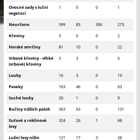
Ovocné sady s luční
1
0
0
1
vegetací
Neurčeno
599
83
306
273
Křoviny
3
0
0
2
Horské smrčiny
81
10
0
22
Vrbové křoviny - vlhké
5
3
0
6
(vrbové) křoviny
Louky
16
3
0
19
Paseky
163
46
0
63
Suché louky
20
1
0
9
Bučiny nižších poloh
563
63
0
131
Suťové a roklinové
324
26
1
68
lesy
Lužní lesy nížin
121
17
3
28