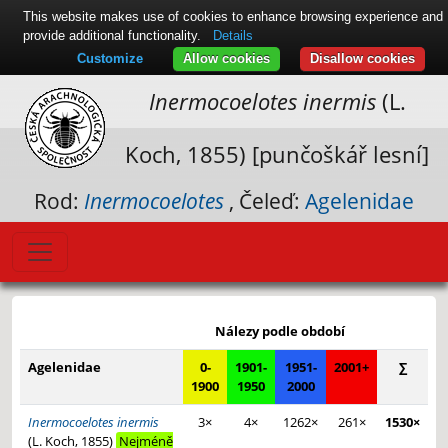
This website makes use of cookies to enhance browsing experience and
provide additional functionality.
Details
Customize
Allow cookies
Disallow cookies
Inermocoelotes inermis
(L.
Koch, 1855) [punčoškář lesní]
Rod:
Inermocoelotes
, Čeleď:
Agelenidae
Leaflet
|
© Seznam.cz a.s. a další
+
Nálezy podle období
−
Agelenidae
0-
1901-
1951-
2001+
∑
1900
1950
2000
Inermocoelotes inermis
3×
4×
1262×
261×
1530×
(L. Koch, 1855)
Nejméně