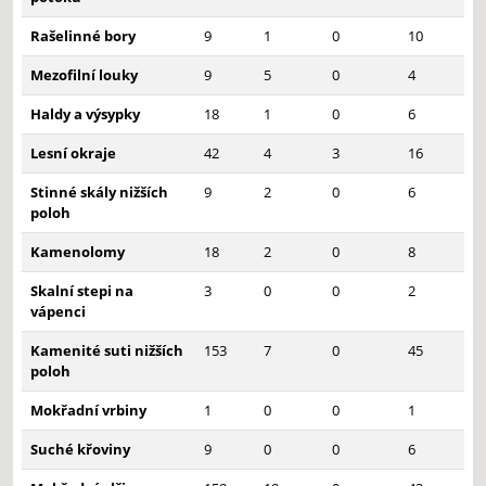
Rašelinné bory
9
1
0
10
Mezofilní louky
9
5
0
4
Haldy a výsypky
18
1
0
6
Lesní okraje
42
4
3
16
Stinné skály nižších
9
2
0
6
poloh
Kamenolomy
18
2
0
8
Skalní stepi na
3
0
0
2
vápenci
Kamenité suti nižších
153
7
0
45
poloh
Mokřadní vrbiny
1
0
0
1
Suché křoviny
9
0
0
6