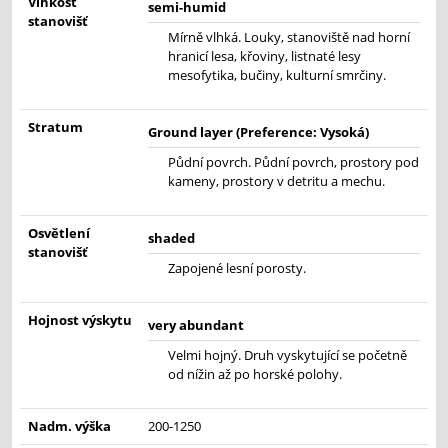
Vlhkost
semi-humid
stanovišť
Mírně vlhká. Louky, stanoviště nad horní
hranicí lesa, křoviny, listnaté lesy
mesofytika, bučiny, kulturní smrčiny.
Stratum
Ground layer (Preference: Vysoká)
Půdní povrch. Půdní povrch, prostory pod
kameny, prostory v detritu a mechu.
Osvětlení
shaded
stanovišť
Zapojené lesní porosty.
Hojnost výskytu
very abundant
Velmi hojný. Druh vyskytující se početně
od nížin až po horské polohy.
Nadm. výška
200-1250