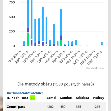
750
500
250
0
1050-1100 m
250-300 m
950-1000 m
150-200 m
850-900 m
750-800 m
650-700 m
550-600 m
1250-1300 m
450-500 m
1150-1200 m
350-400 m
Highcharts.com
End of interactive chart.
Dle metody sběru
(1530 použitých nálezů)
Inermocoelotes inermis
(L. Koch, 1855)
LC
Samci
Samice
Mláďata
Nálezy
Zemní past
4202
459
365
1236