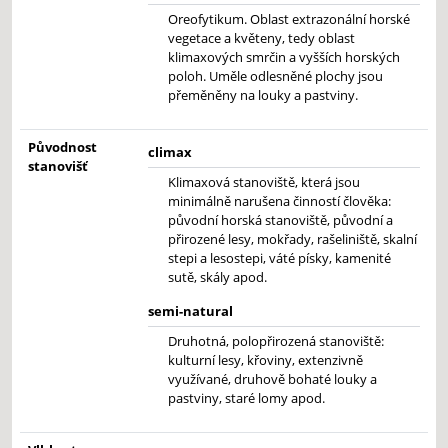
Oreofytikum. Oblast extrazonální horské
vegetace a květeny, tedy oblast
klimaxových smrčin a vyšších horských
poloh. Uměle odlesněné plochy jsou
přeměněny na louky a pastviny.
Původnost
climax
stanovišť
Klimaxová stanoviště, která jsou
minimálně narušena činností člověka:
původní horská stanoviště, původní a
přirozené lesy, mokřady, rašeliniště, skalní
stepi a lesostepi, váté písky, kamenité
sutě, skály apod.
semi-natural
Druhotná, polopřirozená stanoviště:
kulturní lesy, křoviny, extenzivně
využívané, druhově bohaté louky a
pastviny, staré lomy apod.