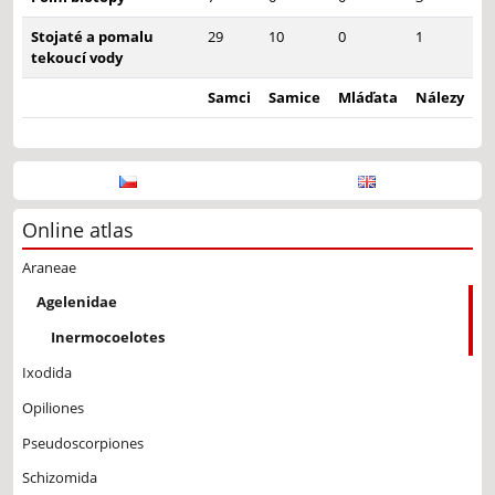
Stojaté a pomalu
29
10
0
1
tekoucí vody
Samci
Samice
Mláďata
Nálezy
Online atlas
Araneae
Agelenidae
Inermocoelotes
Ixodida
Opiliones
Pseudoscorpiones
Schizomida