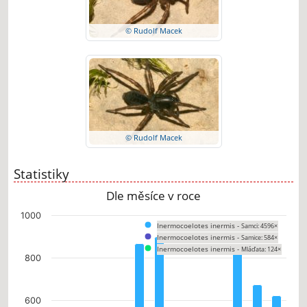
© Rudolf Macek
© Rudolf Macek
Statistiky
Dle měsíce v roce
Chart
1000
Inermocoelotes inermis -
Samci: 4596×
Bar chart with 3 data series.
Inermocoelotes inermis -
Samice: 584×
The chart has 1 X axis displaying categories.
Inermocoelotes inermis -
Mláďata: 124×
The chart has 1 Y axis displaying values. Data ranges from 0 to 900.
800
600