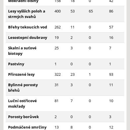
Mokřadní olšiny
158
18
0
42
Lesy vyšších poloh a
400
53
65
86
strmých svahů
Břehy tekoucích vod
262
11
0
57
Lesostepní doubravy
19
2
0
16
Skalní a suťové
25
3
0
7
biotopy
Pastviny
1
0
0
1
Přirozené lesy
322
23
1
93
Bylinné porosty
31
3
0
11
břehů
Luční ostřicové
81
7
0
10
mokřady
Porosty borůvek
2
0
0
3
Podmáčené smrčiny
13
8
0
12