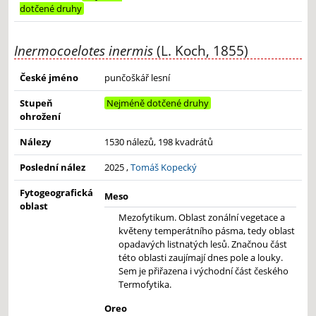
dotčené druhy
Inermocoelotes inermis
(L. Koch, 1855)
České jméno
punčoškář lesní
Stupeň
Nejméně dotčené druhy
ohrožení
Nálezy
1530 nálezů, 198 kvadrátů
Poslední nález
2025 ,
Tomáš Kopecký
Fytogeografická
Meso
oblast
Mezofytikum. Oblast zonální vegetace a
květeny temperátního pásma, tedy oblast
opadavých listnatých lesů. Značnou část
této oblasti zaujímají dnes pole a louky.
Sem je přiřazena i východní část českého
Termofytika.
Oreo