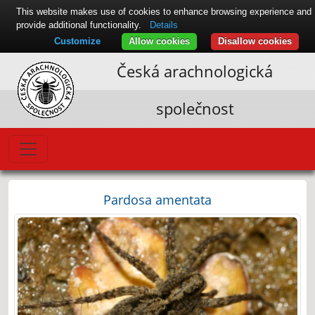
This website makes use of cookies to enhance browsing experience and
provide additional functionality.
Details
Customize
Allow cookies
Disallow cookies
Česká arachnologická
společnost
Pardosa amentata