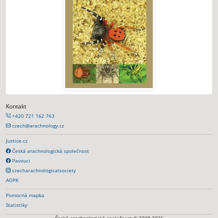
Kontakt
+420 721 162 763
czech@arachnology.cz
Justice.cz
Česká arachnologická společnost
Pavouci
czecharachnologicalsociety
AOPK
Pomocná mapka
Statistiky
Česká arachnologická společnost © 2008-2026