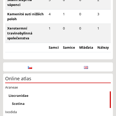
vápenci
Kamenité suti nižších
4
1
0
3
poloh
Xerotermní
1
0
0
1
travinobylinná
společenstva
Samci
Samice
Mláďata
Nálezy
Online atlas
Araneae
Liocranidae
Scotina
Ixodida