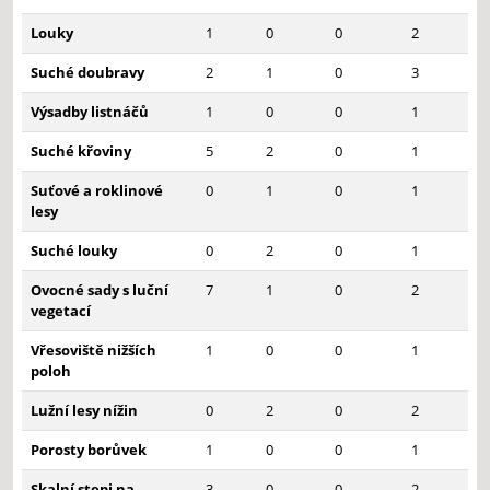
Louky
1
0
0
2
Suché doubravy
2
1
0
3
Výsadby listnáčů
1
0
0
1
Suché křoviny
5
2
0
1
Suťové a roklinové
0
1
0
1
lesy
Suché louky
0
2
0
1
Ovocné sady s luční
7
1
0
2
vegetací
Vřesoviště nižších
1
0
0
1
poloh
Lužní lesy nížin
0
2
0
2
Porosty borůvek
1
0
0
1
Skalní stepi na
3
0
0
2