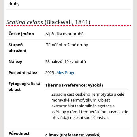
druhy
Scotina celans
(Blackwall, 1841)
České jméno
zápředka dvoupruhá
Stupeň
Téměř ohrožené druhy
ohrožení
Nálezy
53 nálezů, 19 kvadrátů
Poslední nález
2025 ,
Aleš Prágr
Fytogeografická
Thermo (Preference: Vysoká)
oblast
Západní část českého Termofytika a celé
moravské Termofytikum. Oblast
extrazonální teplomilné vegetace a
květeny v rámci temperátního pásma, kde
převládají nelesní společenstva.
Původnost
climax (Preference: Vysoká)