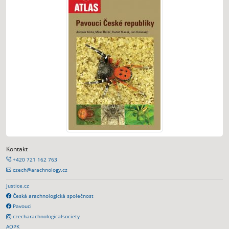
Kontakt
+420 721 162 763
czech@arachnology.cz
Justice.cz
Česká arachnologická společnost
Pavouci
czecharachnologicalsociety
AOPK