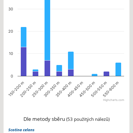
The chart has 1 Y axis displaying values. Data ranges from 0 to 36.
30
20
10
0
350-400 m
300-350 m
250-300 m
200-250 m
150-200 m
550-600 m
500-550 m
450-500 m
400-450 m
Highcharts.com
End of interactive chart.
Dle metody sběru
(53 použitých nálezů)
Scotina celans