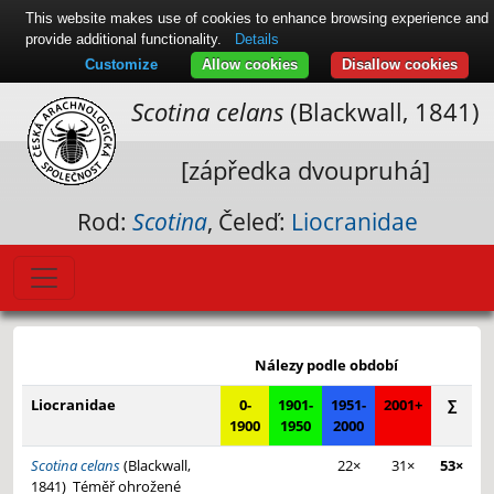
This website makes use of cookies to enhance browsing experience and
provide additional functionality.
Details
Customize
Allow cookies
Disallow cookies
Scotina celans
(Blackwall, 1841)
[zápředka dvoupruhá]
Rod:
Scotina
, Čeleď:
Liocranidae
Leaflet
|
© Seznam.cz a.s. a další
+
Nálezy podle období
−
Liocranidae
0-
1901-
1951-
2001+
∑
1900
1950
2000
Scotina celans
(Blackwall,
22×
31×
53×
1841)
Téměř ohrožené