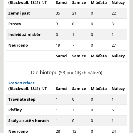
(Blackwall, 1841)
NT
Samci
Samice
Mláďata
Nálezy
Zemní past
35
21
0
22
Prosev
3
0
0
3
Individuální sběr
0
1
0
1
Neurčeno
19
7
0
27
Samci
Samice
Mláďata
Nálezy
Dle biotopu
(53 použitých nálezů)
Scotina celans
(Blackwall, 1841)
NT
Samci
Samice
Mláďata
Nálezy
Travnaté stepi
1
0
0
1
Písčiny
1
7
0
6
Skály a sutě v horách
1
0
0
1
Neurčeno
28
12
0
24