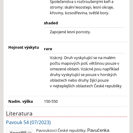
Společenstva s roztroušenými keři a
stromy: skalní lesostepi, lesní okraje,
křoviny, kosodřevina, světlé bory.
shaded
Zapojené lesní porosty.
Hojnost výskytu
rare
Vzácný. Druh vyskytující se na malém
počtu mapových polí, většinou pouze v
omezené oblasti. Vzácné jsou například
druhy vyskytující se pouze v horských
oblastech nebo druhy žijící pouze
v nejteplejších oblastech České republiky
Nadm. výška
150-550
Literatura
Pavouk 54 (07/2023)
Pavoukovci České republiky;
Pavučenka