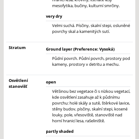
mesofytika, bučiny, kulturní smrčiny.
very dry
Velmi suchá. Písčiny, skalní stepi, osluněné
povrchy skal a kamenitých sutí.
Stratum
Ground layer (Preference: Vysoká)
Půdní povrch. Půdní povrch, prostory pod
kameny, prostory v detritu a mechu.
Osvětlení
open
stanovišť
Většinou bez vegetace či s nízkou vegetací,
kde osvětlení zasahuje až k půdnímu
povrchu: holé skály a sutě, štěrkové lavice,
stěny budov, písčiny, skalní stepi, kosené
louky, pole, vřesoviště, stanoviště nad
horní hranicí lesa, rašeliniště.
partly shaded