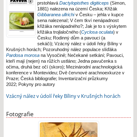
prstohlavá
Dactylopisthes digiticeps
(Simon,
1881) nalezena na území Česka;
Křižák
Gibbaranea ullrichi
v Česku – jehla v kupce
sena nalezena!;
V čem tkví nenápadnost
křižáka nenápadného?;
Jak je to s výskytem
křižáka trojlaločného (
Cyclosa oculata
) v
Česku;
Rodinný dům a pavouci (a
sekáči);
Vzácný nález v údolí řeky Bíliny v
Krušných horách;
Pozoruhodný nález populace slíďáka
Pardosa morosa
na Vysočině;
Nečekané setkání;
Pavouci,
kteří mají (nejen) na růžích ustláno;
Jedna pavučenka s
očima, druhá bez očí (skoro);
Mezinárodní arachnologická
konference v Montevideu;
Dvě červnové arachnoexkurze v
Praze;
Česká bibliografie;
Inventarizační průzkumy
2022;
Pokyny pro autory
Vzácný nález v údolí řeky Bíliny v Krušných horách
Fotografie