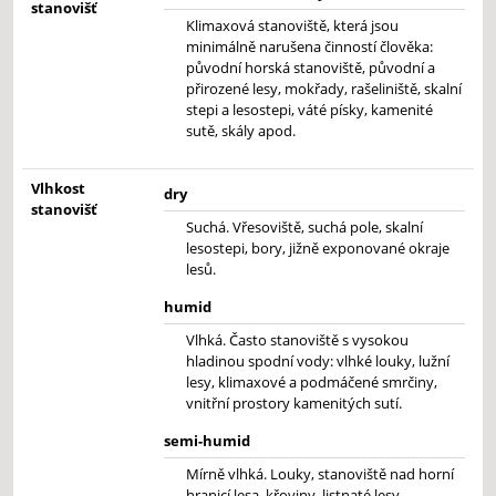
stanovišť
Klimaxová stanoviště, která jsou
minimálně narušena činností člověka:
původní horská stanoviště, původní a
přirozené lesy, mokřady, rašeliniště, skalní
stepi a lesostepi, váté písky, kamenité
sutě, skály apod.
Vlhkost
dry
stanovišť
Suchá. Vřesoviště, suchá pole, skalní
lesostepi, bory, jižně exponované okraje
lesů.
humid
Vlhká. Často stanoviště s vysokou
hladinou spodní vody: vlhké louky, lužní
lesy, klimaxové a podmáčené smrčiny,
vnitřní prostory kamenitých sutí.
semi-humid
Mírně vlhká. Louky, stanoviště nad horní
hranicí lesa, křoviny, listnaté lesy