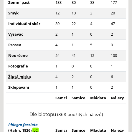
Zemní past
133
80
38
177
Smyk
12
10
3
20
Individuální sběr
39
22
4
47
Vysavač
2
1
0
2
Prosev
4
1
5
9
Neurčeno
54
41
12
100
Fotografie
1
0
0
1
Žlutá miska
4
2
0
6
Sklepávání
1
1
0
2
Samci
Samice
Mláďata
Nálezy
Dle biotopu
(368 použitých nálezů)
Phlegra fasciata
(Hahn, 1826)
LC
Samci
Samice
Mláďata
Nálezy