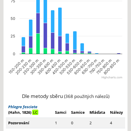
75
50
25
0
300-350 m
650-700 m
400-450 m
750-800 m
150-200 m
500-550 m
250-300 m
600-650 m
350-400 m
700-750 m
450-500 m
800-850 m
200-250 m
550-600 m
Highcharts.com
End of interactive chart.
Dle metody sběru
(368 použitých nálezů)
Phlegra fasciata
(Hahn, 1826)
LC
Samci
Samice
Mláďata
Nálezy
Pozorování
1
0
2
4