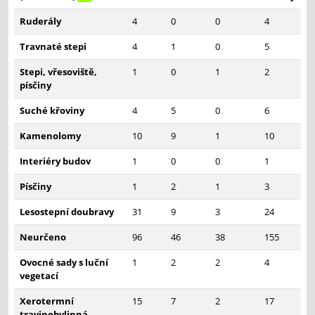
Ruderály
4
0
0
4
Travnaté stepi
4
1
0
5
Stepi, vřesoviště,
1
0
1
2
písčiny
Suché křoviny
4
5
0
6
Kamenolomy
10
9
1
10
Interiéry budov
1
0
0
1
Písčiny
1
2
1
3
Lesostepní doubravy
31
9
3
24
Neurčeno
96
46
38
155
Ovocné sady s luční
1
2
2
4
vegetací
Xerotermní
15
7
2
17
travinobylinná