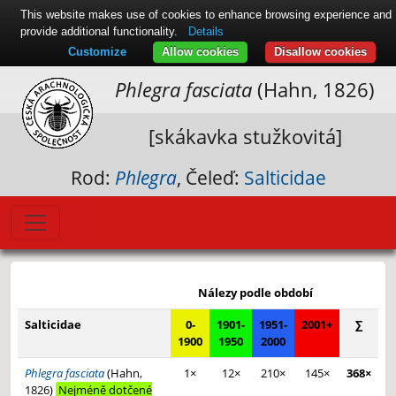
This website makes use of cookies to enhance browsing experience and
provide additional functionality.
Details
Customize
Allow cookies
Disallow cookies
Phlegra fasciata
(Hahn, 1826)
[skákavka stužkovitá]
Rod:
Phlegra
, Čeleď:
Salticidae
Leaflet
|
© Seznam.cz a.s. a další
+
Nálezy podle období
−
Salticidae
0-
1901-
1951-
2001+
∑
1900
1950
2000
Phlegra fasciata
(Hahn,
1×
12×
210×
145×
368×
1826)
Nejméně dotčené