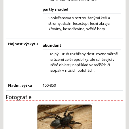
partly shaded
Společenstva s roztroušenými keři a
stromy: skalní lesostepi, lesní okraje,
křoviny, kosodřevina, světlé bory.
Hojnost výskytu
abundant
Hojný. Druh rozšířený dosti rovnoměrně
na území celé republiky, ale scházející v
určité oblasti; například ve vyšších či
naopak v nižších polohách.
Nadm. výška
150-850
Fotografie