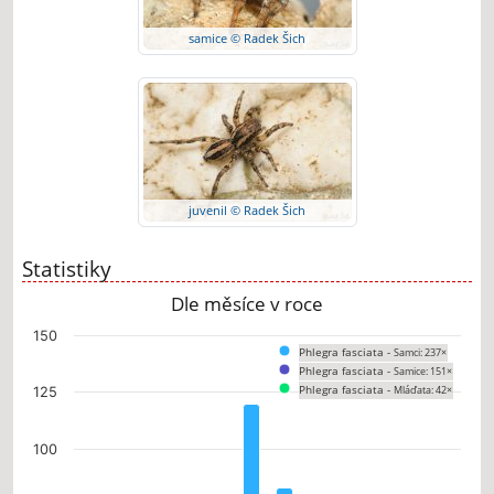
samice © Radek Šich
juvenil © Radek Šich
Statistiky
Dle měsíce v roce
Chart
150
Phlegra fasciata -
Samci: 237×
Bar chart with 3 data series.
Phlegra fasciata -
Samice: 151×
The chart has 1 X axis displaying categories.
Phlegra fasciata -
Mláďata: 42×
125
The chart has 1 Y axis displaying values. Data ranges from 0 to 120.
100