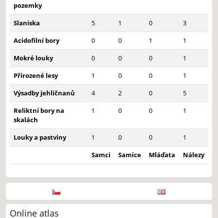
pozemky
Slaniska
5
1
0
3
Acidofilní bory
0
0
1
1
Mokré louky
0
0
0
1
Přirozené lesy
1
0
0
1
Výsadby jehličnanů
4
2
0
5
Reliktní bory na
1
0
0
1
skalách
Louky a pastviny
1
0
0
1
Samci
Samice
Mláďata
Nálezy
Online atlas