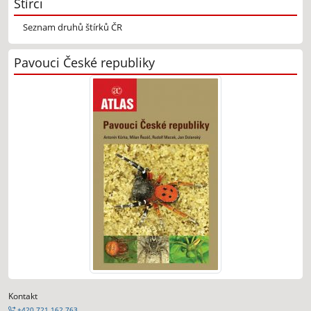
Štírci
Seznam druhů štírků ČR
Pavouci České republiky
Kontakt
+420 721 162 763