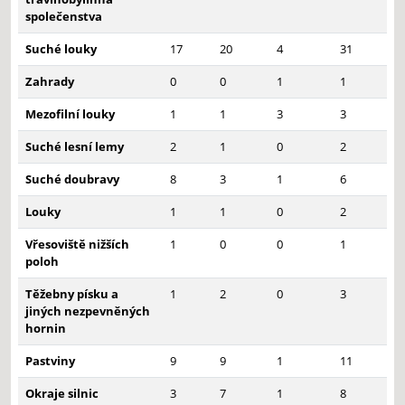
společenstva
Suché louky
17
20
4
31
Zahrady
0
0
1
1
Mezofilní louky
1
1
3
3
Suché lesní lemy
2
1
0
2
Suché doubravy
8
3
1
6
Louky
1
1
0
2
Vřesoviště nižších
1
0
0
1
poloh
Těžebny písku a
1
2
0
3
jiných nezpevněných
hornin
Pastviny
9
9
1
11
Okraje silnic
3
7
1
8