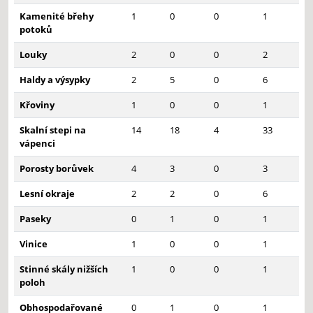
Kamenité břehy
1
0
0
1
potoků
Louky
2
0
0
2
Haldy a výsypky
2
5
0
6
Křoviny
1
0
0
1
Skalní stepi na
14
18
4
33
vápenci
Porosty borůvek
4
3
0
3
Lesní okraje
2
2
0
6
Paseky
0
1
0
1
Vinice
1
0
0
1
Stinné skály nižších
1
0
0
1
poloh
Obhospodařované
0
1
0
1