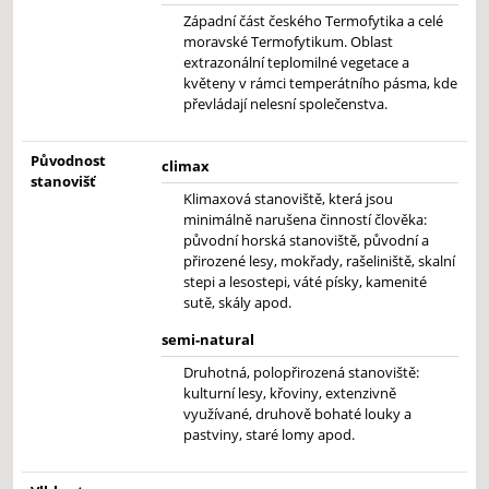
Západní část českého Termofytika a celé
moravské Termofytikum. Oblast
extrazonální teplomilné vegetace a
květeny v rámci temperátního pásma, kde
převládají nelesní společenstva.
Původnost
climax
stanovišť
Klimaxová stanoviště, která jsou
minimálně narušena činností člověka:
původní horská stanoviště, původní a
přirozené lesy, mokřady, rašeliniště, skalní
stepi a lesostepi, váté písky, kamenité
sutě, skály apod.
semi-natural
Druhotná, polopřirozená stanoviště:
kulturní lesy, křoviny, extenzivně
využívané, druhově bohaté louky a
pastviny, staré lomy apod.