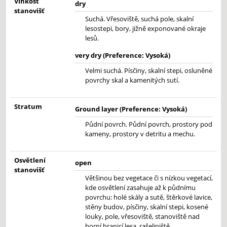
Vlhkost
dry
stanovišť
Suchá. Vřesoviště, suchá pole, skalní
lesostepi, bory, jižně exponované okraje
lesů.
very dry (Preference: Vysoká)
Velmi suchá. Písčiny, skalní stepi, osluněné
povrchy skal a kamenitých sutí.
Stratum
Ground layer (Preference: Vysoká)
Půdní povrch. Půdní povrch, prostory pod
kameny, prostory v detritu a mechu.
Osvětlení
open
stanovišť
Většinou bez vegetace či s nízkou vegetací,
kde osvětlení zasahuje až k půdnímu
povrchu: holé skály a sutě, štěrkové lavice,
stěny budov, písčiny, skalní stepi, kosené
louky, pole, vřesoviště, stanoviště nad
horní hranicí lesa, rašeliniště.