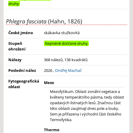
druhy
Phlegra fasciata
(Hahn, 1826)
České jméno
skákavka stužkovitá
Stupeň
Nejméně dotčené druhy
ohrožení
Nálezy
368 nálezů, 136 kvadrátů
Poslední nález
2026 ,
Ondřej Machač
Fytogeografická
Meso
oblast
Mezofytikum. Oblast zonální vegetace a
květeny temperátního pásma, tedy oblast
opadavých listnatých lesů. Značnou část
této oblasti zaujímají dnes pole a louky.
Sem je přiřazena i východní část českého
Termofytika.
Thermo