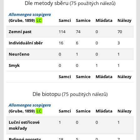
Dle metody sběru
(75 použitých nálezů)
Allomengea scopigera
(Grube, 1859)
LC
Samci
Samice
Mláďata
Nálezy
Zemní past
114
74
0
70
Individuální sběr
16
6
0
3
Neurčeno
0
1
0
1
Smyk
0
0
1
1
Samci
Samice
Mláďata
Nálezy
Dle biotopu
(75 použitých nálezů)
Allomengea scopigera
(Grube, 1859)
LC
Samci
Samice
Mláďata
Nálezy
Luční ostřicové
1
0
0
1
mokřady
Bylinné porosty
18
5
0
7