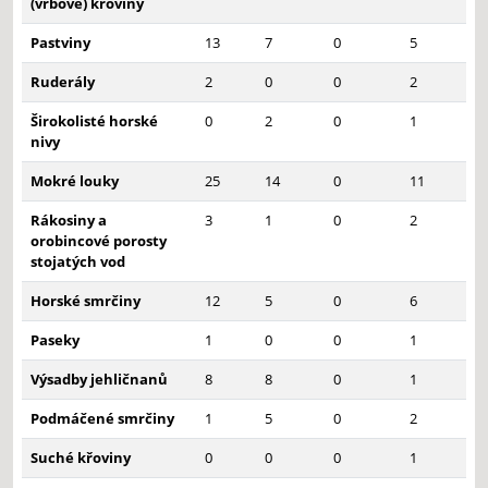
(vrbové) křoviny
Pastviny
13
7
0
5
Ruderály
2
0
0
2
Širokolisté horské
0
2
0
1
nivy
Mokré louky
25
14
0
11
Rákosiny a
3
1
0
2
orobincové porosty
stojatých vod
Horské smrčiny
12
5
0
6
Paseky
1
0
0
1
Výsadby jehličnanů
8
8
0
1
Podmáčené smrčiny
1
5
0
2
Suché křoviny
0
0
0
1