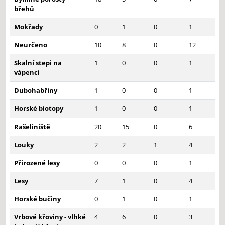
břehů
Mokřady
0
1
0
1
Neurčeno
10
8
0
12
Skalní stepi na
1
0
0
1
vápenci
Dubohabřiny
1
0
0
1
Horské biotopy
1
0
0
1
Rašeliniště
20
15
0
6
Louky
2
2
1
4
Přirozené lesy
0
0
0
1
Lesy
7
1
0
4
Horské bučiny
0
1
0
1
Vrbové křoviny - vlhké
4
6
0
3