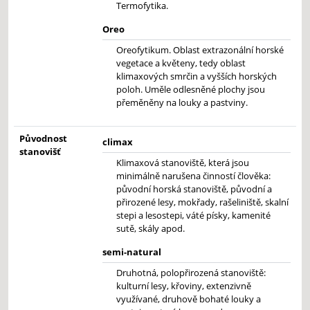
Termofytika.
Oreo
Oreofytikum. Oblast extrazonální horské
vegetace a květeny, tedy oblast
klimaxových smrčin a vyšších horských
poloh. Uměle odlesněné plochy jsou
přeměněny na louky a pastviny.
Původnost
climax
stanovišť
Klimaxová stanoviště, která jsou
minimálně narušena činností člověka:
původní horská stanoviště, původní a
přirozené lesy, mokřady, rašeliniště, skalní
stepi a lesostepi, váté písky, kamenité
sutě, skály apod.
semi-natural
Druhotná, polopřirozená stanoviště:
kulturní lesy, křoviny, extenzivně
využívané, druhově bohaté louky a