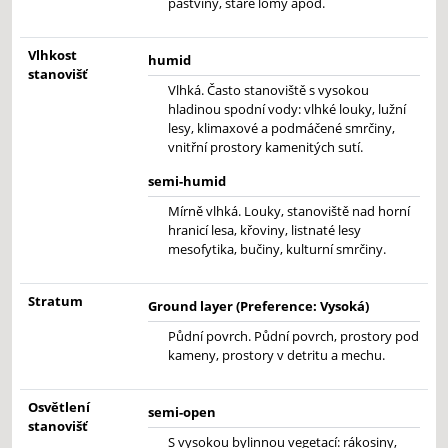
pastviny, staré lomy apod.
Vlhkost
humid
stanovišť
Vlhká. Často stanoviště s vysokou
hladinou spodní vody: vlhké louky, lužní
lesy, klimaxové a podmáčené smrčiny,
vnitřní prostory kamenitých sutí.
semi-humid
Mírně vlhká. Louky, stanoviště nad horní
hranicí lesa, křoviny, listnaté lesy
mesofytika, bučiny, kulturní smrčiny.
Stratum
Ground layer (Preference: Vysoká)
Půdní povrch. Půdní povrch, prostory pod
kameny, prostory v detritu a mechu.
Osvětlení
semi-open
stanovišť
S vysokou bylinnou vegetací: rákosiny,