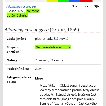
Allomengea scopigera
71×
4×
75×
(Grube, 1859)
Nejméně
dotčené druhy
Allomengea scopigera
(Grube, 1859)
České jméno
plachetnatka štětkovitá
Stupeň
Nejméně dotčené druhy
ohrožení
Nálezy
75 nálezů, 32 kvadrátů
Poslední nález
2024
Fytogeografická
Meso
oblast
Mezofytikum. Oblast zonální vegetace a
květeny temperátního pásma, tedy oblast
opadavých listnatých lesů. Značnou část
této oblasti zaujímají dnes pole a louky.
Sem je přiřazena i východní část českého