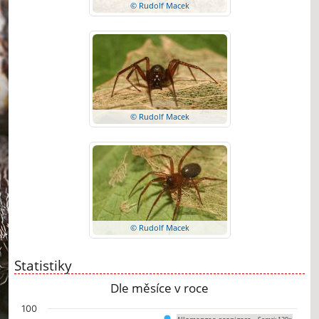
© Rudolf Macek
© Rudolf Macek
© Rudolf Macek
Statistiky
Dle měsíce v roce
Chart
100
Allomengea scopigera -