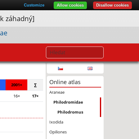
Customize
Allow cookies
Disallow cookies
ík záhadný]
dae
© Seznam.cz a.s. a další
Online atlas
2001+
∑
Araneae
16×
17×
Philodromidae
Philodromus
Ixodida
Opiliones