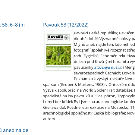
 58: 6–8 (in
Pavouk 53 (12/2022)
Pavouci České republiky; Pavučen
dlouhé době!; Významné nálezy 
Mlýnů aneb najde ten, kdo nehled
fotografií spolehlivě rozeznat stř
rodu Zygiella?; Fenomén rekultiva
dolech pod Krušnými horami a vý
pavučenky
Staveleya pusilla
(Menge
severozápadních Čechách; Dovole
Poznámka k výskytu sekáče Nem
sparsum (Gruber & Martens, 1968) v Ohřeckém údolí
Výzva k spolupráci na World Spider Trait databáze; 
specialisté na lov pavouků XI: Sceliphron, Trypoxyl
Lumci bez křídel; Byli jsme na arachnologické kon
Greifswaldu!; Pozdně letní exkurze na Mostecko; 11
arachnologické společnosti; Česká bibliografie; No
autory
ů aneb najde