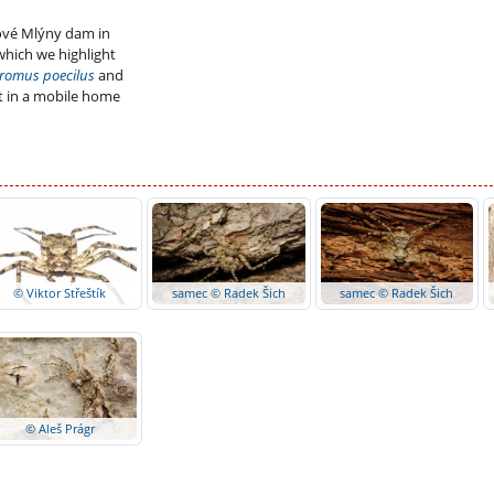
vé Mlýny dam in
which we highlight
romus poecilus
and
t in a mobile home
© Viktor Střeštík
samec © Radek Šich
samec © Radek Šich
© Aleš Prágr