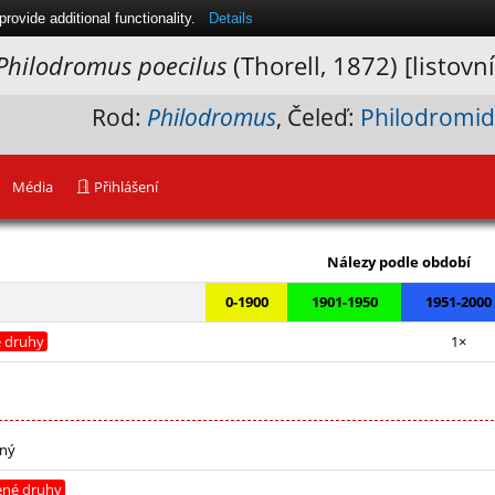
ovide additional functionality.
Details
Philodromus poecilus
(Thorell, 1872) [listovn
Rod:
Philodromus
, Čeleď:
Philodromi
Média
Přihlášení
Leaflet
|
Nálezy podle období
0-1900
1901-1950
1951-2000
é druhy
1×
dný
žené druhy