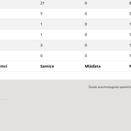
21
0
5
0
1
0
1
0
3
0
0
0
amci
Samice
Mláďata
Česká arachnologická společn