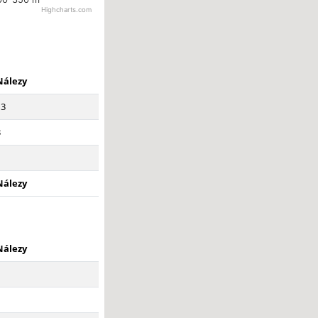
Highcharts.com
Nálezy
13
3
1
Nálezy
Nálezy
1
1