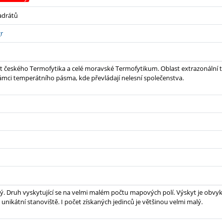
adrátů
gr
t českého Termofytika a celé moravské Termofytikum. Oblast extrazonální 
ámci temperátního pásma, kde převládají nelesní společenstva.
ý. Druh vyskytující se na velmi malém počtu mapových polí. Výskyt je obvyk
 unikátní stanoviště. I počet získaných jedinců je většinou velmi malý.