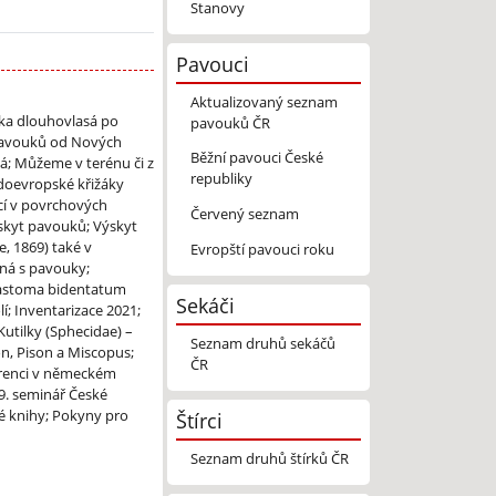
Stanovy
Pavouci
Aktualizovaný seznam
ka dlouhovlasá po
pavouků ČR
pavouků od Nových
Běžní pavouci České
á; Můžeme v terénu či z
republiky
edoevropské křižáky
cí v povrchových
Červený seznam
skyt pavouků; Výskyt
, 1869) také v
Evropští pavouci roku
ná s pavouky;
astoma bidentatum
Sekáči
; Inventarizace 2021;
Kutilky (Sphecidae) –
Seznam druhů sekáčů
on, Pison a Miscopus;
ČR
ferenci v německém
9. seminář České
vé knihy; Pokyny pro
Štírci
Seznam druhů štírků ČR