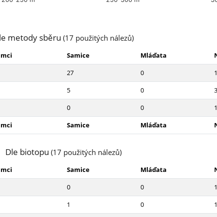
le metody sběru
(17 použitých nálezů)
amci
Samice
Mláďata
27
0
5
0
0
0
amci
Samice
Mláďata
Dle biotopu
(17 použitých nálezů)
amci
Samice
Mláďata
0
0
1
0