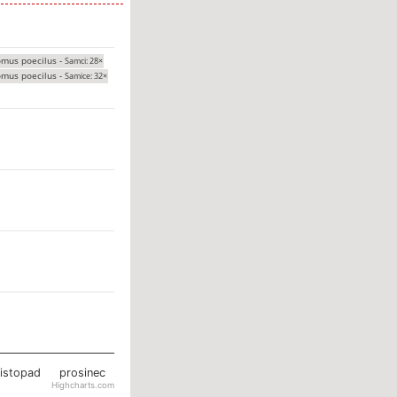
omus poecilus -
Samci: 28×
omus poecilus -
Samice: 32×
listopad
prosinec
Highcharts.com