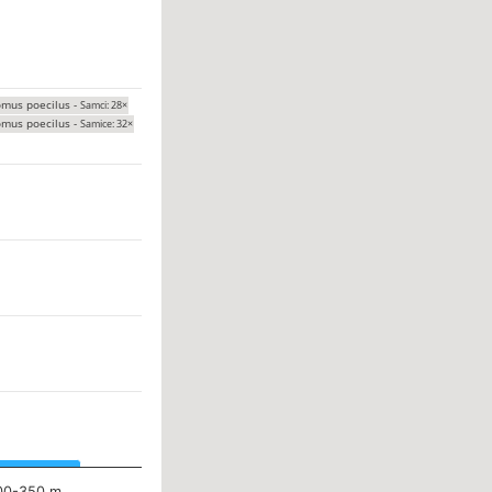
omus poecilus -
Samci: 28×
omus poecilus -
Samice: 32×
00-350 m