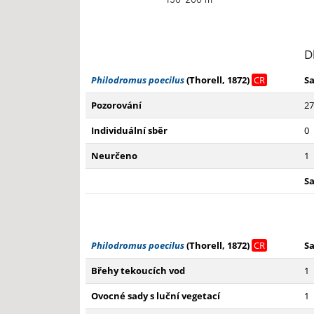
End of interactive chart.
D
Philodromus poecilus
(Thorell, 1872)
CR
S
Pozorování
27
Individuální sběr
0
Neurčeno
1
S
Philodromus poecilus
(Thorell, 1872)
CR
S
Břehy tekoucích vod
1
Ovocné sady s luční vegetací
1