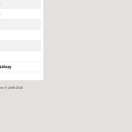
8
3
1
1
1
1
Nálezy
ost © 2008-2026