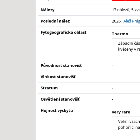
Nálezy
17 nálezů, 5 kv
Poslední nález
2026 ,
Aleš Prá
Fytogeografická oblast
Thermo
Západní čás
květeny v r
Původnost stanovišť
-
Vlhkost stanovišť
-
Stratum
-
Osvětlení stanovišť
-
Hojnost výskytu
very rare
Velmi vzácn
pohoří či na