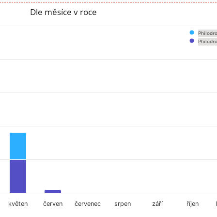
Dle měsíce v roce
Philodr
Philodr
om 0 to 39.
květen
červen
červenec
srpen
září
říjen