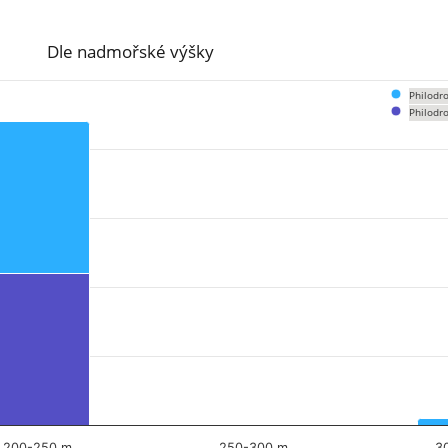
Dle nadmořské výšky
Philodr
Philodr
om 0 to 44.
200-250 m
250-300 m
3