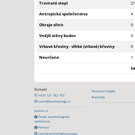
Travnaté stepi
21
Antropická společenstva
4
Okraje silnic
0
Vnější stěny budov
0
Vrbové křoviny - vlhké (vrbové) křoviny
0
Neurčeno
1
S
Kontakt
Pomocná mapka
+420 721 162 763
Statistiky
czech@arachnology.cz
Justice.cz
Česká arachnologická
společnost
Pavouci
czecharachnologicalsociety