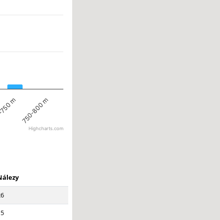
-750 m
750-800 m
Highcharts.com
Nálezy
26
15