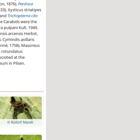
on, 1876),
Pardosa
3), Xysticus striatipes
 and
Trichopterna cito
he Carabids were the
a pulpani Kult, 1949,
nsis arcensis Herbst,
 Cymindis axillaris
Linné, 1758), Masoreus
us rotundatus
posited at the
um in Pilsen.
© Rudolf Macek