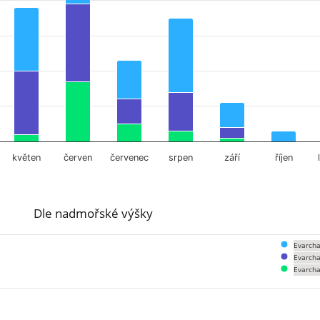
květen
červen
červenec
srpen
září
říjen
Dle nadmořské výšky
Evarcha
Evarcha
Evarcha
om 0 to 94.