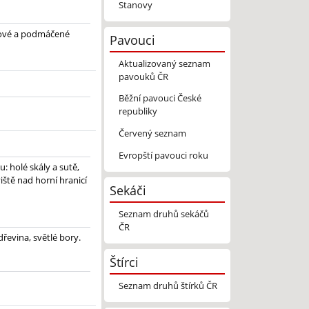
Stanovy
axové a podmáčené
Pavouci
Aktualizovaný seznam
pavouků ČR
Běžní pavouci České
republiky
Červený seznam
Evropští pavouci roku
: holé skály a sutě,
viště nad horní hranicí
Sekáči
Seznam druhů sekáčů
ČR
dřevina, světlé bory.
Štírci
Seznam druhů štírků ČR