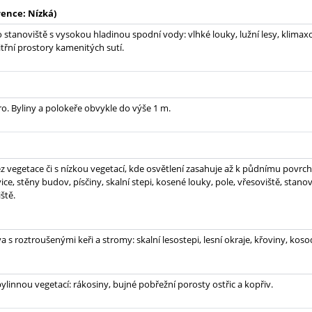
ence: Nízká)
o stanoviště s vysokou hladinou spodní vody: vlhké louky, lužní lesy, klim
itřní prostory kamenitých sutí.
ro. Byliny a polokeře obvykle do výše 1 m.
z vegetace či s nízkou vegetací, kde osvětlení zasahuje až k půdnímu povrchu
ice, stěny budov, písčiny, skalní stepi, kosené louky, pole, vřesoviště, stano
iště.
 s roztroušenými keři a stromy: skalní lesostepi, lesní okraje, křoviny, koso
ylinnou vegetací: rákosiny, bujné pobřežní porosty ostřic a kopřiv.