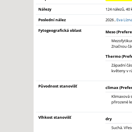
Nálezy
124 nálezů, 40
Poslední nález
2026 ,
Eva Lízn
Fytogeografická oblast
Meso (Prefere
Mezofytikum
Značnou čás
Thermo (Pref
Západní čás
květeny v r
Původnost stanovišť
climax (Prefe
Klimaxová s
přirozené le
Vlhkost stanovišť
dry
Suchá. Vřeso