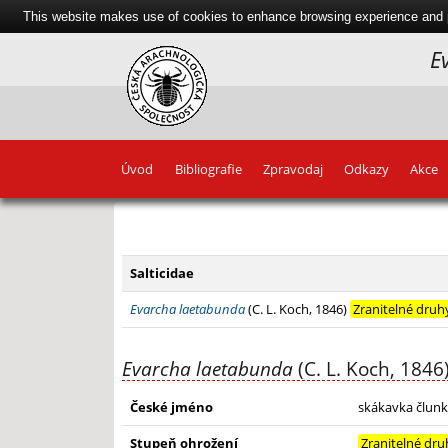
This website makes use of cookies to enhance browsing experience and pr
E
Úvod
Bibliografie
Zpravodaj
Odkazy
Akce
+
−
Salticidae
Evarcha laetabunda
(C. L. Koch, 1846)
Zranitelné druh
Evarcha laetabunda
(C. L. Koch, 1846
České jméno
skákavka člun
Stupeň ohrožení
Zranitelné dru