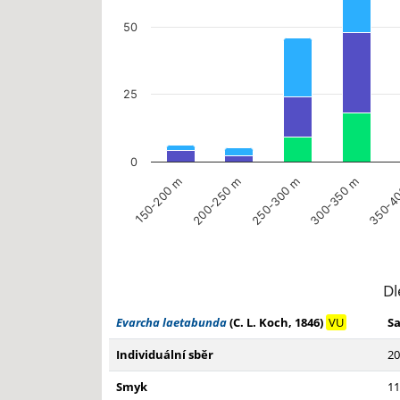
50
25
0
150-200 m
200-250 m
250-300 m
300-350 m
350-4
End of interactive chart.
Dl
Evarcha laetabunda
(C. L. Koch, 1846)
VU
S
Individuální sběr
20
Smyk
11