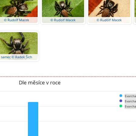
© Rudolf Macek
© Rudolf Macek
© Rudolf Macek
samec © Radek Šich
Dle měsíce v roce
Evarcha
Evarcha
Evarcha
om 0 to 63.