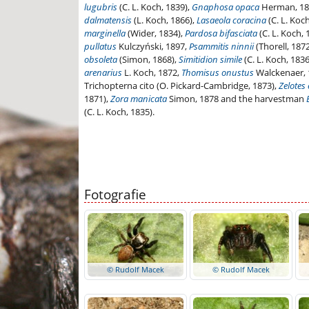
lugubris
(C. L. Koch, 1839),
Gnaphosa opaca
Herman, 18
dalmatensis
(L. Koch, 1866),
Lasaeola coracina
(C. L. Koc
marginella
(Wider, 1834),
Pardosa bifasciata
(C. L. Koch, 
pullatus
Kulczyński, 1897,
Psammitis ninnii
(Thorell, 187
obsoleta
(Simon, 1868),
Simitidion simile
(C. L. Koch, 1836
arenarius
L. Koch, 1872,
Thomisus onustus
Walckenaer, 
Trichopterna cito (O. Pickard-Cambridge, 1873),
Zelotes
1871),
Zora manicata
Simon, 1878 and the harvestman
(C. L. Koch, 1835).
Fotografie
© Rudolf Macek
© Rudolf Macek