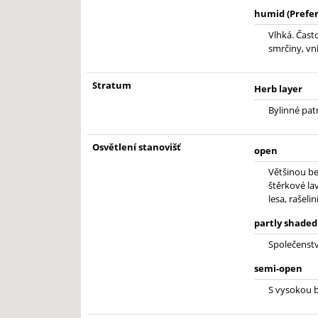
humid (Prefer
Vlhká. Čast
smrčiny, vn
Stratum
Herb layer
Bylinné pat
Osvětlení stanovišť
open
Většinou be
štěrkové lav
lesa, rašelin
partly shaded
Společenstva
semi-open
S vysokou b