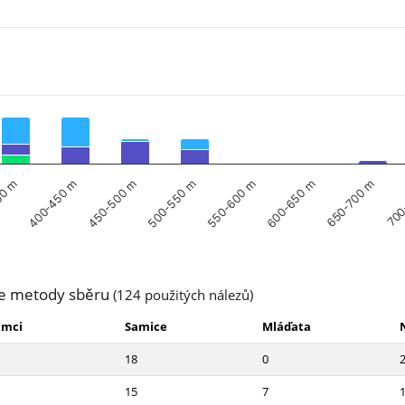
450-500 m
500-550 m
550-600 m
600-650 m
650-700 m
00 m
700
400-450 m
e metody sběru
(124 použitých nálezů)
amci
Samice
Mláďata
18
0
15
7