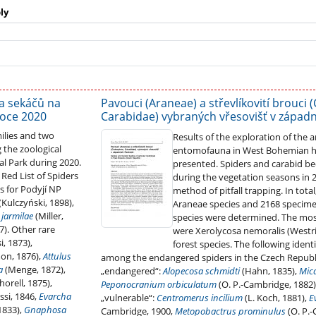
ly
a sekáčů na
Pavouci (Araneae) a střevlíkovití brouci 
roce 2020
Carabidae) vybraných vřesovišť v západ
milies and two
Results of the exploration of the
 the zoological
entomofauna in West Bohemian h
nal Park during 2020.
presented. Spiders and carabid be
 Red List of Spiders
during the vegetation seasons in 
s for Podyjí NP
method of pitfall trapping. In tota
(Kulczyński, 1898),
Araneae species and 2168 specime
 jarmilae
(Miller,
species were determined. The mos
7). Other rare
were Xerolycosa nemoralis (Westr
i, 1873),
forest species. The following identi
on, 1876),
Attulus
among the endangered spiders in the Czech Republi
a
(Menge, 1872),
„endangered“:
Alopecosa schmidti
(Hahn, 1835),
Mica
horell, 1875),
Peponocranium orbiculatum
(O. P.-Cambridge, 1882)
si, 1846,
Evarcha
„vulnerable“:
Centromerus incilium
(L. Koch, 1881),
E
1833),
Gnaphosa
Cambridge, 1900,
Metopobactrus prominulus
(O. P.-