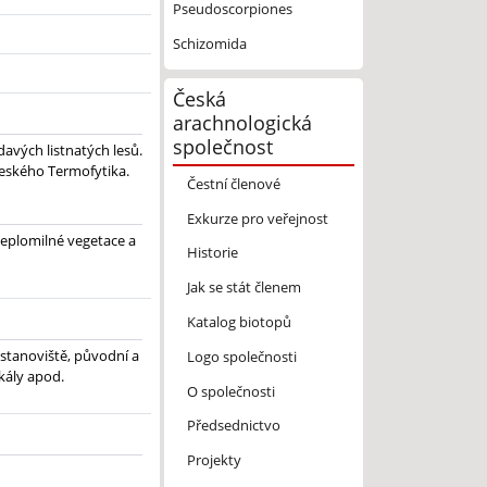
Pseudoscorpiones
Schizomida
Česká
arachnologická
společnost
avých listnatých lesů.
 českého Termofytika.
Čestní členové
Exkurze pro veřejnost
teplomilné vegetace a
Historie
Jak se stát členem
Katalog biotopů
 stanoviště, původní a
Logo společnosti
skály apod.
O společnosti
Předsednictvo
Projekty