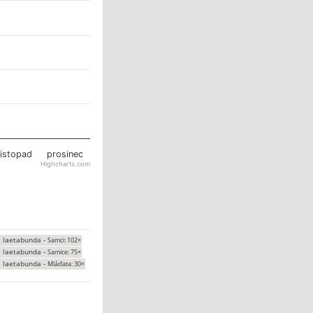
listopad
prosinec
Highcharts.com
 laetabunda -
Samci: 102×
 laetabunda -
Samice: 75×
 laetabunda -
Mláďata: 30×