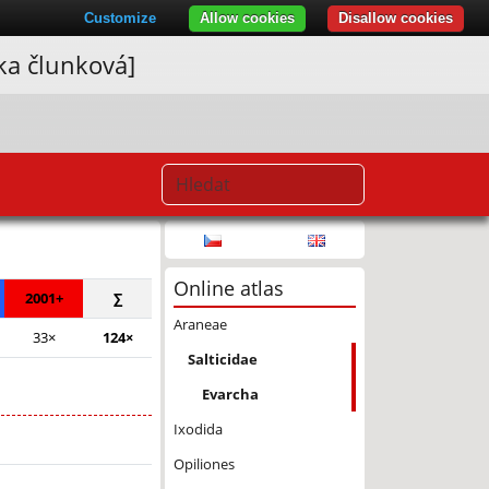
Customize
Allow cookies
Disallow cookies
ka člunková]
© Seznam.cz a.s. a další
Online atlas
2001+
∑
Araneae
33×
124×
Salticidae
Evarcha
Ixodida
Opiliones