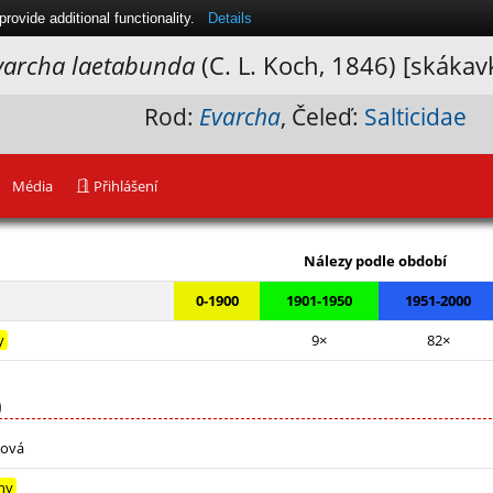
ovide additional functionality.
Details
varcha laetabunda
(C. L. Koch, 1846) [skákav
Rod:
Evarcha
, Čeleď:
Salticidae
Média
Přihlášení
Leaflet
|
Nálezy podle období
0-1900
1901-1950
1951-2000
y
9×
82×
)
ková
hy