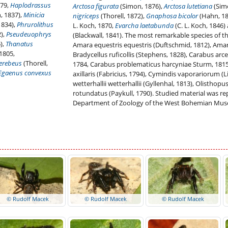
79,
Haplodrassus
Arctosa figurata
(Simon, 1876),
Arctosa lutetiana
(Sim
h, 1837),
Minicia
nigriceps
(Thorell, 1872),
Gnaphosa bicolor
(Hahn, 183
1834),
Phrurolithus
L. Koch, 1870,
Evarcha laetabunda
(C. L. Koch, 1846)
2),
Pseudeuophrys
(Blackwall, 1841). The most remarkable species of t
),
Thanatus
Amara equestris equestris (Duftschmid, 1812), Amar
1805,
Bradycellus ruficollis (Stephens, 1828), Carabus arce
 erebeus
(Thorell,
1784, Carabus problematicus harcyniae Sturm, 1815,
Egaenus convexus
axillaris (Fabricius, 1794), Cymindis vaporariorum (
wetterhallii wetterhallii (Gyllenhal, 1813), Olisthop
rotundatus (Paykull, 1790). Studied material was re
Department of Zoology of the West Bohemian Muse
© Rudolf Macek
© Rudolf Macek
© Rudolf Macek