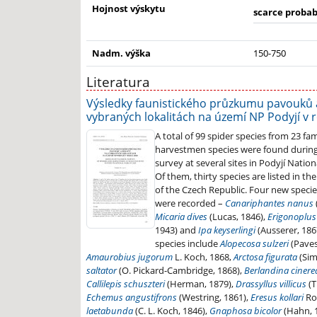
Hojnost výskytu
scarce probab
Nadm. výška
150-750
Literatura
Výsledky faunistického průzkumu pavouků 
vybraných lokalitách na území NP Podyjí v 
A total of 99 spider species from 23 fa
harvestmen species were found during
survey at several sites in Podyjí Natio
Of them, thirty species are listed in the
of the Czech Republic. Four new specie
were recorded –
Canariphantes nanus
Micaria dives
(Lucas, 1846),
Erigonoplus
1943) and
Ipa keyserlingi
(Ausserer, 186
species include
Alopecosa sulzeri
(Paves
Amaurobius jugorum
L. Koch, 1868,
Arctosa figurata
(Sim
saltator
(O. Pickard-Cambridge, 1868),
Berlandina cinere
Callilepis schuszteri
(Herman, 1879),
Drassyllus villicus
(T
Echemus angustifrons
(Westring, 1861),
Eresus kollari
Ros
laetabunda
(C. L. Koch, 1846),
Gnaphosa bicolor
(Hahn, 