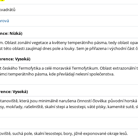
 kvadrátů
arová
nce: Nízká)
. Oblast zonální vegetace a květeny temperátního pásma, tedy oblast opad
t této oblasti zaujímají dnes pole a louky. Sem je přiřazena i východní část
erence: Vysoká)
t českého Termofytika a celé moravské Termofytikum. Oblast extrazonální 
ámci temperátního pásma, kde převládají nelesní společenstva.
rence: Vysoká)
tanoviště, která jsou minimálně narušena činností člověka: původní horská
sy, mokřady, rašeliniště, skalní stepi a lesostepi, váté písky, kamenité sutě, 
viště, suchá pole, skalní lesostepi, bory, jižně exponované okraje lesů.