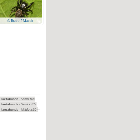
© Rudolf Macek
 laetabunda -
Samci: 89×
 laetabunda -
Samice: 67×
 laetabunda -
Mláďata: 30×