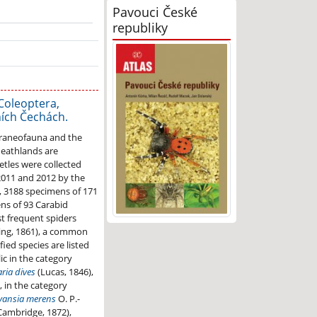
Pavouci České
republiky
(Coleoptera,
ních Čechách.
 araneofauna and the
eathlands are
etles were collected
2011 and 2012 by the
l, 3188 specimens of 171
ns of 93 Carabid
t frequent spiders
ing, 1861), a common
fied species are listed
c in the category
ria dives
(Lucas, 1846),
, in the category
vansia merens
O. P.-
Cambridge, 1872),