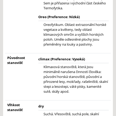
Sem je přiřazena i východní část českého
Termofytika.
Oreo (Preference: Nízká)
Oreofytikum. Oblast extrazonální horské
vegetace a květeny, tedy oblast
klimaxových smrčin a vyšších horských
poloh. Uměle odlesněné plochy jsou
přeměněny na louky a pastviny.
Původnost
climax (Preference: Vysoká)
stanovišť
Klimaxová stanoviště, která jsou
minimálně narušena činností člověka:
původní horská stanoviště, původní a
přirozené lesy, mokřady, rašeliniště, skalní
stepi a lesostepi, váté písky, kamenité
sutě, skály apod.
Vlhkost
dry
stanovišť
Suchá. Vřesoviště, suchá pole, skalní