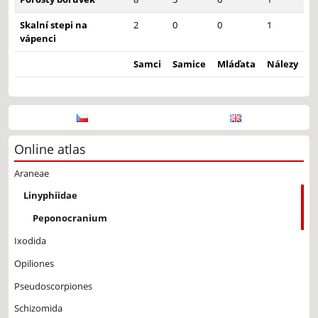
Skalní stepi na
2
0
0
1
vápenci
Samci
Samice
Mláďata
Nálezy
Online atlas
Araneae
Linyphiidae
Peponocranium
Ixodida
Opiliones
Pseudoscorpiones
Schizomida