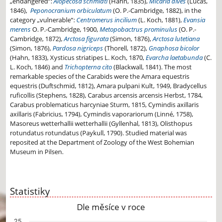
„endangered“:
Alopecosa schmidti
(Hahn, 1835),
Micaria dives
(Lucas,
1846),
Peponocranium orbiculatum
(O. P.-Cambridge, 1882), in the
category „vulnerable“:
Centromerus incilium
(L. Koch, 1881),
Evansia
merens
O. P.-Cambridge, 1900,
Metopobactrus prominulus
(O. P.-
Cambridge, 1872),
Arctosa figurata
(Simon, 1876),
Arctosa lutetiana
(Simon, 1876),
Pardosa nigriceps
(Thorell, 1872),
Gnaphosa bicolor
(Hahn, 1833), Xysticus striatipes L. Koch, 1870,
Evarcha laetabunda
(C.
L. Koch, 1846) and
Trichopterna cito
(Blackwall, 1841). The most
remarkable species of the Carabids were the Amara equestris
equestris (Duftschmid, 1812), Amara pulpani Kult, 1949, Bradycellus
ruficollis (Stephens, 1828), Carabus arcensis arcensis Herbst, 1784,
Carabus problematicus harcyniae Sturm, 1815, Cymindis axillaris
axillaris (Fabricius, 1794), Cymindis vaporariorum (Linné, 1758),
Masoreus wetterhallii wetterhallii (Gyllenhal, 1813), Olisthopus
rotundatus rotundatus (Paykull, 1790). Studied material was
reposited at the Department of Zoology of the West Bohemian
Museum in Pilsen.
Statistiky
Dle měsíce v roce
Chart
25