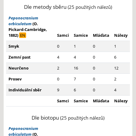
Dle metody sběru
(25 použitých nálezů)
Peponocranium
orbiculatum
(O.
Pickard-Cambridge,
1882)
EN
Samci
Samice
Mláďata
Nálezy
Smyk
0
1
0
1
Zemní past
4
4
0
6
Neurčeno
2
16
0
12
Prosev
0
7
0
2
Individuální sběr
9
6
0
4
Samci
Samice
Mláďata
Nálezy
Dle biotopu
(25 použitých nálezů)
Peponocranium
orbiculatum
(O.