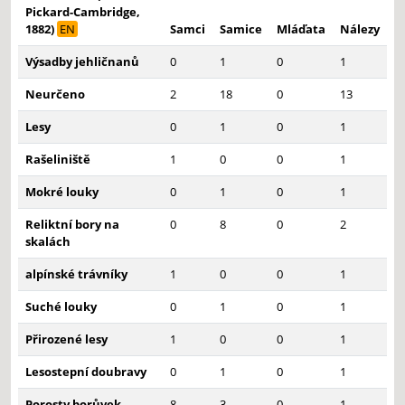
Pickard-Cambridge,
1882)
EN
Samci
Samice
Mláďata
Nálezy
Výsadby jehličnanů
0
1
0
1
Neurčeno
2
18
0
13
Lesy
0
1
0
1
Rašeliniště
1
0
0
1
Mokré louky
0
1
0
1
Reliktní bory na
0
8
0
2
skalách
alpínské trávníky
1
0
0
1
Suché louky
0
1
0
1
Přirozené lesy
1
0
0
1
Lesostepní doubravy
0
1
0
1
Porosty borůvek
8
3
0
1