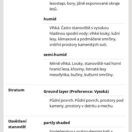
lesostepi, bory, jižně exponované okraje
lesů.
humid
Vlhká. Často stanoviště s vysokou
hladinou spodní vody: vlhké louky, lužní
lesy, klimaxové a podmáčené smrčiny,
vnitřní prostory kamenitých sutí.
semi-humid
Mírně vlhká. Louky, stanoviště nad horní
hranicí lesa, křoviny, listnaté lesy
mesofytika, bučiny, kulturní smrčiny.
Stratum
Ground layer (Preference: Vysoká)
Půdní povrch. Půdní povrch, prostory pod
kameny, prostory v detritu a mechu.
Osvětlení
partly shaded
stanovišť
Společenstva s roztroušenými keři a