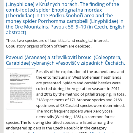
(Linyphiidae) v Krušných horách. The finding of the
comb-footed spider Enoplognatha mordax
(Theridiidae) in the Podkrušnohoří area and the
money spider Porrhomma campbelli (Linyphiidae) in
the Ore Mountains. Pavouk 58: 9–10 (in Czech, English
abstract)
These two species are of faunistical and ecological interest.
Copulatory organs of both of them are depicted
.
Pavouci (Araneae) a střevlíkovití brouci (Coleoptera,
Carabidae) vybraných vřesovišť v západních Čechách.
Results of the exploration of the araneofauna and
the entomofauna in West Bohemian heathlands
are presented. Spiders and carabid beetles were
collected during the vegetation seasons in 2011
and 2012 by the method of pitfall trapping. In total,
3188 specimens of 171 Araneae species and 2168
specimens of 93 Carabid species were determined.
The most frequent spiders were Xerolycosa
nemoralis (Westring, 1861), a common forest
species. The following identified species are listed among the
endangered spiders in the Czech Republic in the category