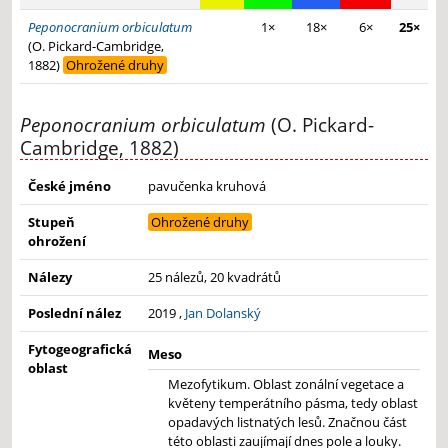
Peponocranium orbiculatum
1×
18×
6×
25×
(O. Pickard-Cambridge,
1882)
Ohrožené druhy
Peponocranium orbiculatum
(O. Pickard-
Cambridge, 1882)
České jméno
pavučenka kruhová
Stupeň
Ohrožené druhy
ohrožení
Nálezy
25 nálezů, 20 kvadrátů
Poslední nález
2019 ,
Jan Dolanský
Fytogeografická
Meso
oblast
Mezofytikum. Oblast zonální vegetace a
květeny temperátního pásma, tedy oblast
opadavých listnatých lesů. Značnou část
této oblasti zaujímají dnes pole a louky.