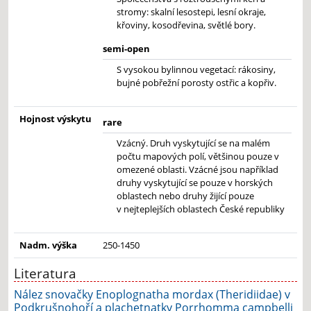
stromy: skalní lesostepi, lesní okraje,
křoviny, kosodřevina, světlé bory.
semi-open
S vysokou bylinnou vegetací: rákosiny,
bujné pobřežní porosty ostřic a kopřiv.
Hojnost výskytu
rare
Vzácný. Druh vyskytující se na malém
počtu mapových polí, většinou pouze v
omezené oblasti. Vzácné jsou například
druhy vyskytující se pouze v horských
oblastech nebo druhy žijící pouze
v nejteplejších oblastech České republiky
Nadm. výška
250-1450
Literatura
Nález snovačky Enoplognatha mordax (Theridiidae) v
Podkrušnohoří a plachetnatky Porrhomma campbelli