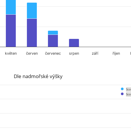
květen
červen
červenec
srpen
září
říjen
Dle nadmořské výšky
Sco
Sco
om 0 to 28.