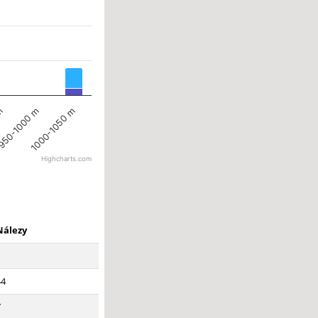
 m
1000-1050 m
950-1000 m
Highcharts.com
Nálezy
1
44
7