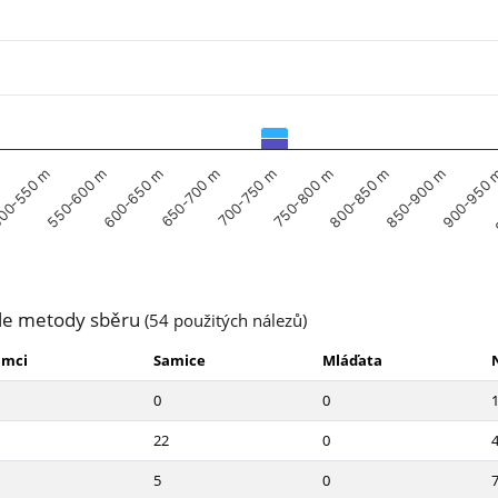
600-650 m
750-800 m
900-950
550-600 m
700-750 m
850-900 m
00-550 m
650-700 m
800-850 m
le metody sběru
(54 použitých nálezů)
amci
Samice
Mláďata
0
0
22
0
5
0