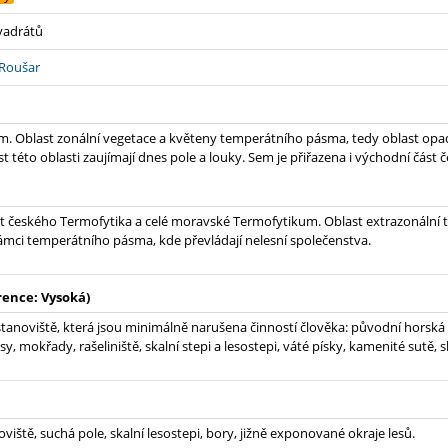
kvadrátů
 Roušar
. Oblast zonální vegetace a květeny temperátního pásma, tedy oblast opad
t této oblasti zaujímají dnes pole a louky. Sem je přiřazena i východní část
t českého Termofytika a celé moravské Termofytikum. Oblast extrazonální 
ámci temperátního pásma, kde převládají nelesní společenstva.
rence: Vysoká)
tanoviště, která jsou minimálně narušena činností člověka: původní horská
sy, mokřady, rašeliniště, skalní stepi a lesostepi, váté písky, kamenité sutě, 
viště, suchá pole, skalní lesostepi, bory, jižně exponované okraje lesů.