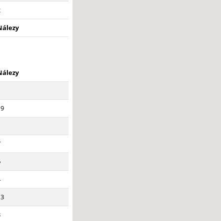
2
Nálezy
Nálezy
1
19
1
7
6
4
13
3