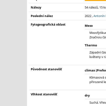
Nálezy
54 nálezů, 15 
Poslední nález
2022 ,
Antonín
Fytogeografická oblast
Meso
Mezofytikum
Značnou čás
Thermo
Západní čás
květeny v r
Původnost stanovišť
climax (Prefe
Klimaxová s
přirozené le
Vlhkost stanovišť
dry
Suchá. Vřeso