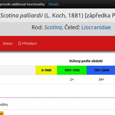
ovide additional functionality.
Details
Scotina palliardii
(L. Koch, 1881) [zápředka P
Rod:
Scotina
, Čeleď:
Liocranidae
Média
Přihlášení
Leaflet
|
Nálezy podle období
0-1900
1901-1950
1951-2000
2×
34×
ardiho
hy