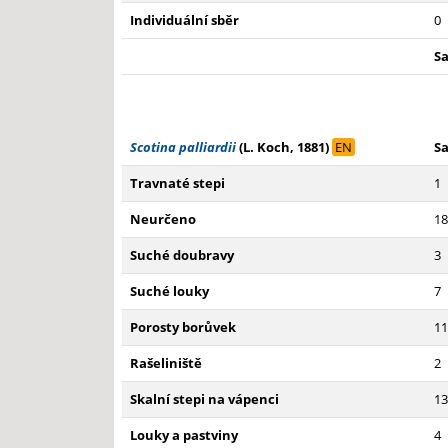
Individuální sběr
0
S
Scotina palliardii
(L. Koch, 1881)
EN
S
Travnaté stepi
1
Neurčeno
18
Suché doubravy
3
Suché louky
7
Porosty borůvek
11
Rašeliniště
2
Skalní stepi na vápenci
13
Louky a pastviny
4