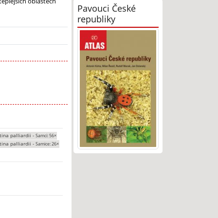
teplejších oblastech
Pavouci České
republiky
tina palliardii -
Samci: 56×
tina palliardii -
Samice: 26×