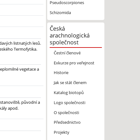
Pseudoscorpiones
Schizomida
Česká
arachnologická
společnost
avých listnatých lesů.
 českého Termofytika.
Čestní členové
Exkurze pro veřejnost
teplomilné vegetace a
Historie
Jak se stát členem
Katalog biotopů
 stanoviště, původní a
Logo společnosti
skály apod.
O společnosti
Předsednictvo
Projekty