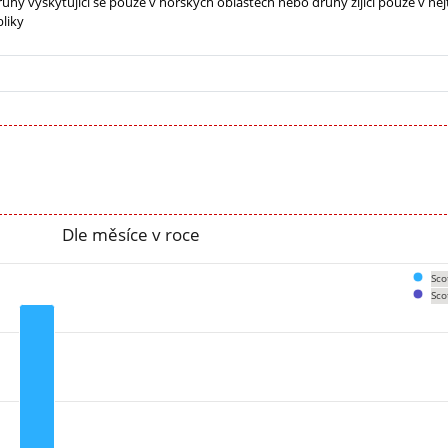
ruhy vyskytující se pouze v horských oblastech nebo druhy žijící pouze v nej
liky
Dle měsíce v roce
Sco
Sco
om 0 to 22.