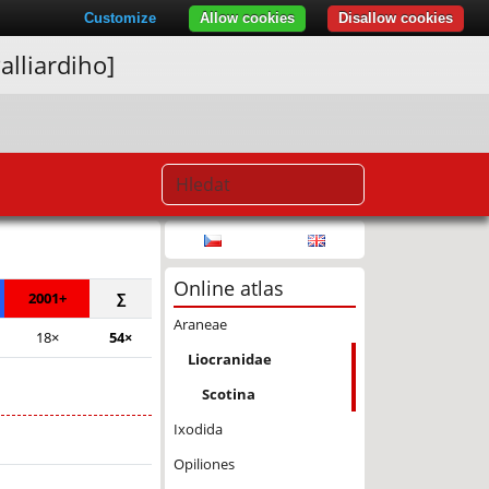
Customize
Allow cookies
Disallow cookies
alliardiho]
© Seznam.cz a.s. a další
Online atlas
2001+
∑
Araneae
18×
54×
Liocranidae
Scotina
Ixodida
Opiliones