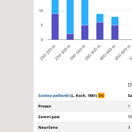
10
5
0
250-300 m
400-450 m
200-250 m
350-400 m
5
300-350 m
450-500 m
End of interactive chart.
D
Scotina palliardii
(L. Koch, 1881)
EN
S
Prosev
1
Zemní past
55
Neurčeno
3