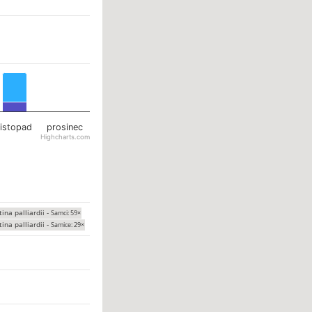
listopad
prosinec
Highcharts.com
tina palliardii -
Samci: 59×
tina palliardii -
Samice: 29×