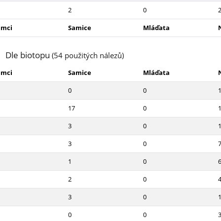
2
0
amci
Samice
Mláďata
Dle biotopu
(54 použitých nálezů)
amci
Samice
Mláďata
0
0
17
0
3
0
3
0
1
0
2
0
3
0
0
0