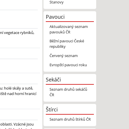
Stanovy
Pavouci
Aktualizovaný seznam
pavouků ČR
lní vegetace rybníků,
Běžní pavouci České
republiky
Červený seznam
Evropští pavouci roku
Sekáči
: holé skály a sutě,
Seznam druhů sekáčů
viště nad horní hranicí
ČR
Štírci
Seznam druhů štírků ČR
blasti. Vzácné jsou