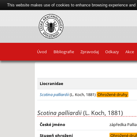
This website makes use of cookies to enhance browsing experience and pr
Úvod
Bibliografie
Zpravodaj
Odkazy
Akce
+
−
Liocranidae
Scotina palliardii
(L. Koch, 1881)
Ohrožené druhy
Scotina palliardii
(L. Koch, 1881)
České jméno
zápředka Palli
Stupeň ohrožení
Ohrožené dru