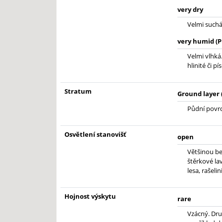
very dry
Velmi suchá.
very humid (P
Velmi vlhká.
hlinité či p
Stratum
Ground layer 
Půdní povrc
Osvětlení stanovišť
open
Většinou be
štěrkové lav
lesa, rašelin
Hojnost výskytu
rare
Vzácný. Dru