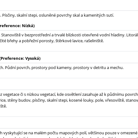
 Písčiny, skalní stepi, osluněné povrchy skal a kamenitých sutí.
reference: Nízká)
 Stanoviště v bezprostřední a trvalé blízkosti otevřené vodní hladiny. Litorá
ísčité břehy a pobřežní porosty, štěrkové lavice, rašeliniště.
(Preference: Vysoká)
h. Půdní povrch, prostory pod kameny, prostory v detritu a mechu.
z vegetace či s nízkou vegetací, kde osvětlení zasahuje až k půdnímu povrchu
ice, stěny budov, písčiny, skalní stepi, kosené louky, pole, vřesoviště, stano
iště.
h vyskytující se na malém počtu mapových polí, většinou pouze v omezené o