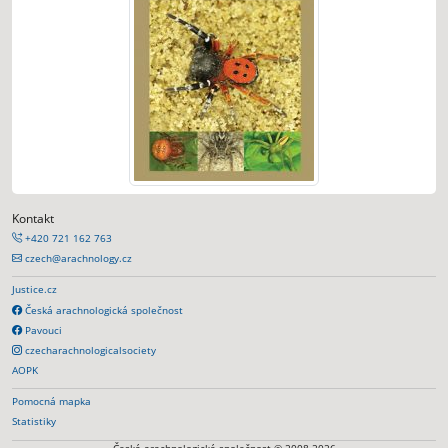
Kontakt
+420 721 162 763
czech@arachnology.cz
Justice.cz
Česká arachnologická společnost
Pavouci
czecharachnologicalsociety
AOPK
Pomocná mapka
Statistiky
Česká arachnologická společnost © 2008-2026