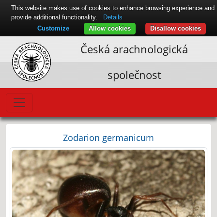
This website makes use of cookies to enhance browsing experience and
provide additional functionality.
Details
Customize
Allow cookies
Disallow cookies
Česká arachnologická
společnost
Zodarion germanicum