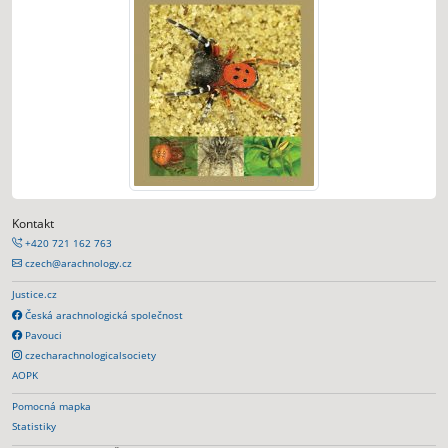
Kontakt
+420 721 162 763
czech@arachnology.cz
Justice.cz
Česká arachnologická společnost
Pavouci
czecharachnologicalsociety
AOPK
Pomocná mapka
Statistiky