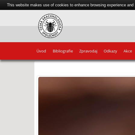
This website makes use of cookies to enhance browsing experience and pr
Úvod
Bibliografie
Zpravodaj
Odkazy
Akce