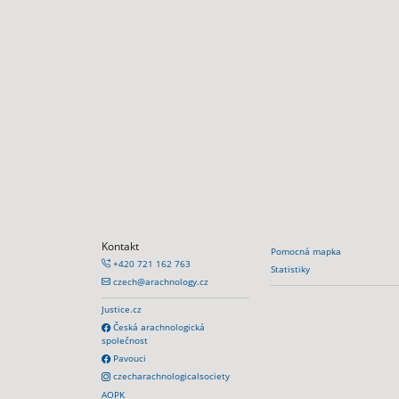
Kontakt
Pomocná mapka
+420 721 162 763
Statistiky
czech@arachnology.cz
Justice.cz
Česká arachnologická
společnost
Pavouci
czecharachnologicalsociety
AOPK