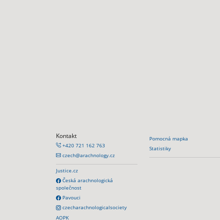
Kontakt
Pomocná mapka
+420 721 162 763
Statistiky
czech@arachnology.cz
Justice.cz
Česká arachnologická
společnost
Pavouci
czecharachnologicalsociety
AOPK