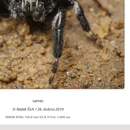
samec
© Radek Šich / 26. dubna 2019
NIKON D700, 150.0 mm f/2.8, f/13.0, 1/200 sec