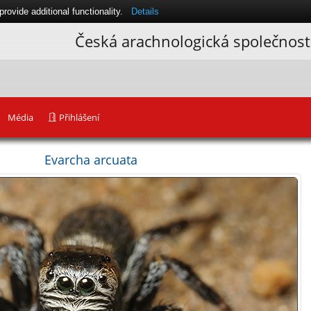
ovide additional functionality.
Details
Česká arachnologická společnost
Média
Přihlášení
Evarcha arcuata