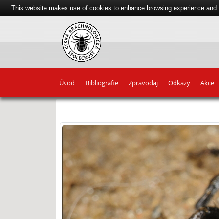
This website makes use of cookies to enhance browsing experience and pr
Úvod
Bibliografie
Zpravodaj
Odkazy
Akce