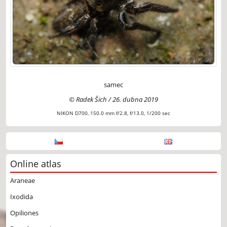
samec
© Radek Šich / 26. dubna 2019
NIKON D700, 150.0 mm f/2.8, f/13.0, 1/200 sec
Online atlas
Araneae
Ixodida
Opiliones