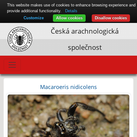
This website makes use of cookies to enhance browsing experience and
provide additional functionality.
Details
Customize
Allow cookies
Disallow cookies
Česká arachnologická
společnost
Macaroeris nidicolens