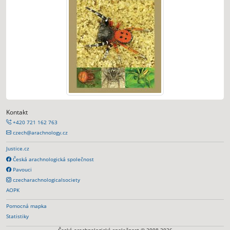
Kontakt
+420 721 162 763
czech@arachnology.cz
Justice.cz
Česká arachnologická společnost
Pavouci
czecharachnologicalsociety
AOPK
Pomocná mapka
Statistiky
Česká arachnologická společnost © 2008-2026