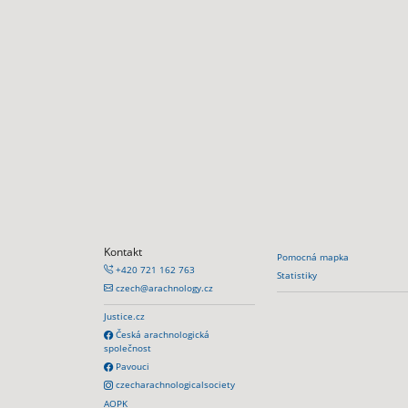
Kontakt
Pomocná mapka
+420 721 162 763
Statistiky
czech@arachnology.cz
Justice.cz
Česká arachnologická
společnost
Pavouci
czecharachnologicalsociety
AOPK