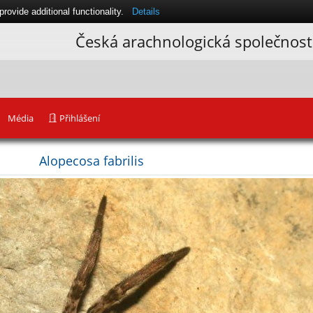
ovide additional functionality.
Details
Česká arachnologická společnost
Média
Přihlášení
Alopecosa fabrilis