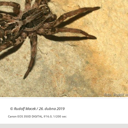
© Rudolf Macek / 26. dubna 2019
Canon EOS 350D DIGITAL, f/16.0, 1/200 sec