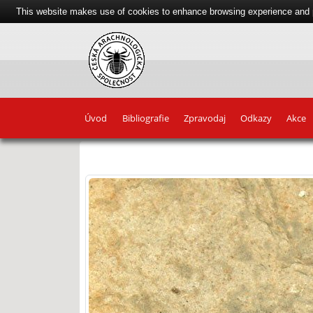
This website makes use of cookies to enhance browsing experience and pr
Úvod
Bibliografie
Zpravodaj
Odkazy
Akce