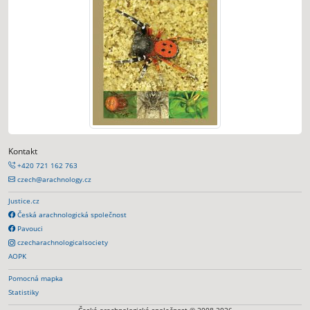
Kontakt
+420 721 162 763
czech@arachnology.cz
Justice.cz
Česká arachnologická společnost
Pavouci
czecharachnologicalsociety
AOPK
Pomocná mapka
Statistiky