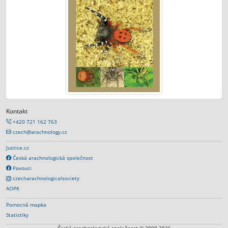
Kontakt
+420 721 162 763
czech@arachnology.cz
Justice.cz
Česká arachnologická společnost
Pavouci
czecharachnologicalsociety
AOPK
Pomocná mapka
Statistiky