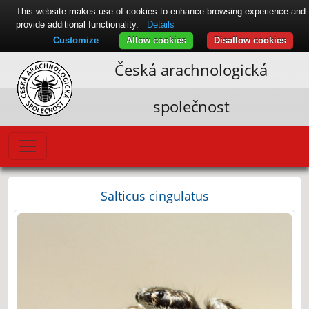
This website makes use of cookies to enhance browsing experience and
provide additional functionality.
Details
Customize
Allow cookies
Disallow cookies
Česká arachnologická
společnost
Salticus cingulatus