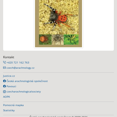
Kontakt
+420 721 162 763
czech@arachnology.cz
Justice.cz
Česká arachnologická společnost
Pavouci
czecharachnologicalsociety
AOPK
Pomocná mapka
Statistiky