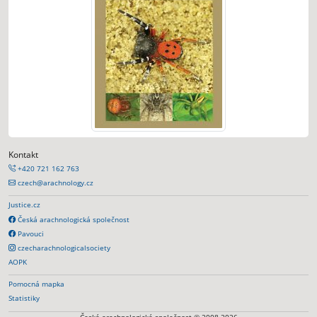
Kontakt
+420 721 162 763
czech@arachnology.cz
Justice.cz
Česká arachnologická společnost
Pavouci
czecharachnologicalsociety
AOPK
Pomocná mapka
Statistiky
Česká arachnologická společnost © 2008-2026