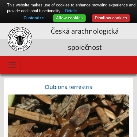
This website makes use of cookies to enhance browsing experience and
provide additional functionality.
Details
Customize
Allow cookies
Disallow cookies
Česká arachnologická
společnost
Clubiona terrestris