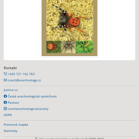
Kontakt
+420 721 162 763
czech@arachnology.cz
Justice.cz
Česká arachnologická společnost
Pavouci
czecharachnologicalsociety
AOPK
Pomocná mapka
Statistiky
Česká arachnologická společnost © 2008-2026