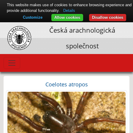
This website makes use of cookies to enhance browsing experience and
provide additional functionality.
Details
Customize
Allow cookies
Disallow cookies
Česká arachnologická
společnost
Coelotes atropos