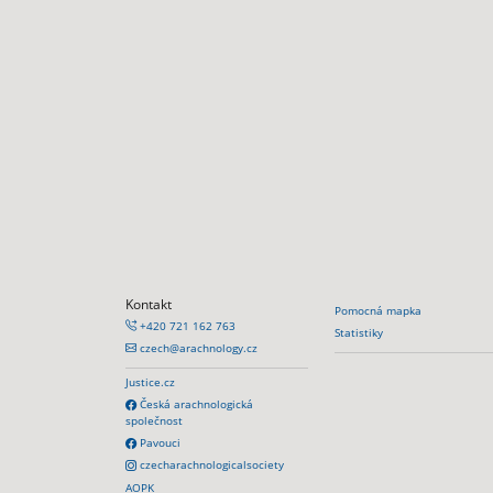
Kontakt
Pomocná mapka
+420 721 162 763
Statistiky
czech@arachnology.cz
Justice.cz
Česká arachnologická
společnost
Pavouci
czecharachnologicalsociety
AOPK