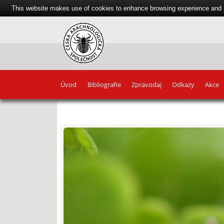
This website makes use of cookies to enhance browsing experience and pr
Úvod
Bibliografie
Zpravodaj
Odkazy
Akce