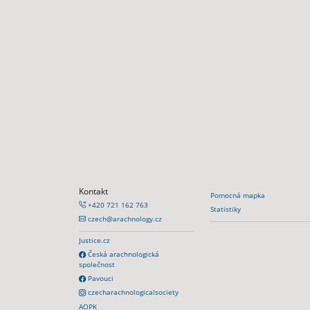
Kontakt
Pomocná mapka
+420 721 162 763
Statistiky
czech@arachnology.cz
Justice.cz
Česká arachnologická
společnost
Pavouci
czecharachnologicalsociety
AOPK