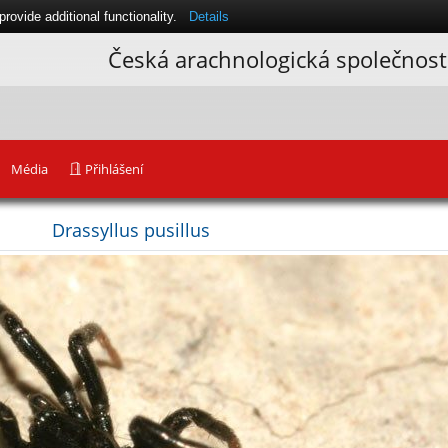
ovide additional functionality.
Details
Česká arachnologická společnost
Média
Přihlášení
Drassyllus pusillus