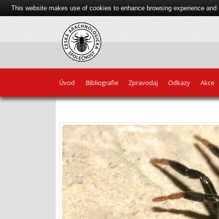
This website makes use of cookies to enhance browsing experience and pr
Úvod
Bibliografie
Zpravodaj
Odkazy
Akce