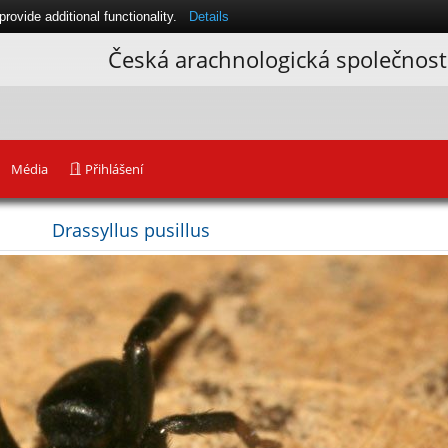
ovide additional functionality.
Details
Česká arachnologická společnost
Média
Přihlášení
Drassyllus pusillus