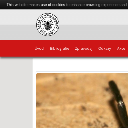
This website makes use of cookies to enhance browsing experience and pr
Úvod
Bibliografie
Zpravodaj
Odkazy
Akce