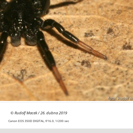
© Rudolf Macek / 26. dubna 2019
Canon EOS 350D DIGITAL, f/16.0, 1/200 sec