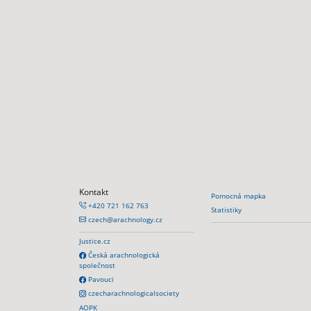
Kontakt
Pomocná mapka
+420 721 162 763
Statistiky
czech@arachnology.cz
Justice.cz
Česká arachnologická
společnost
Pavouci
czecharachnologicalsociety
AOPK